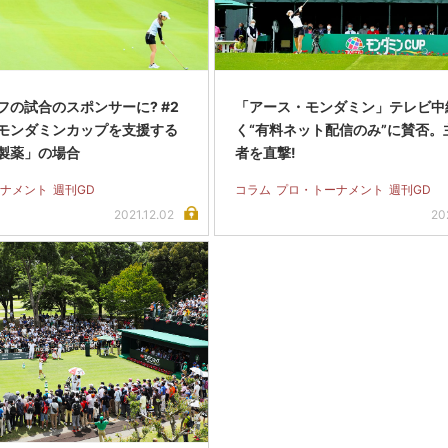
フの試合のスポンサーに? #2
「アース・モンダミン」テレビ中
モンダミンカップを支援する
く“有料ネット配信のみ”に賛否。
製薬」の場合
者を直撃!
ナメント
週刊GD
コラム
プロ・トーナメント
週刊GD
2021.12.02
20