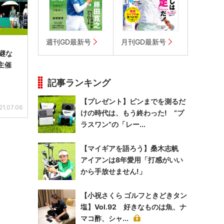
週刊GD最新号
月刊GD最新号
継な
主催
記事ランキング
【プレゼント】ピンまでを測るだ
21.07.06
けの時代は、もう終わった! “プ
ラスワン”の「レー...
【マイギアを語ろう】桑木志帆
アイアンは8年愛用「打感がいい
から手放せません!」
【小祝さくら ゴルフときどきタン
塩】Vol.92 好きなものは魚、ナ
マコ酢、シャ...