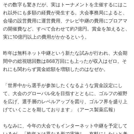
その数字も驚きだが、実はトーナメントを主催するにはこ
れ以外にも多額の経費が発生する。大会事務局によると、
会場の設営費用に運営費用、テレビ中継の費用にプロアマ
の開催費など、すべて合わせて約7億円。賞金を加えると、
実に10億円以上の費用がかかるという。
昨年は無料ネット中継という新たな試みが行われ、大会期
間中の総視聴回数は868万回にも上ったが収入はゼロ。そ
れにも関わらず賞金総額を増額したのはなぜか。
「世界中から選手が参加したくなるような賞金設定にし
て、大会のグローバル化を目指すとともに、ゴルフの裾野
を広げ、選手層のレベルアップを図り、ゴルフ界を盛り上
げていくことを期しております」（アース製薬広報）
ちなみに、今年の大会でもインターネット中継を予定して
いるが、「昨年とは異なる形で実施し、有料にしたいと考