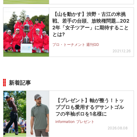
【山を動かす】渋野・古江の米挑
戦、若手の台頭、放映権問題…202
2年「女子ツアー」に期待すること
とは?
プロ・トーナメント 週刊GD
2021.12.26
新着記事
【プレゼント】軸が整う！トッ
ププロも愛用するデサントゴル
フの半袖ポロを1名様に
information
プレゼント
2026.08.08