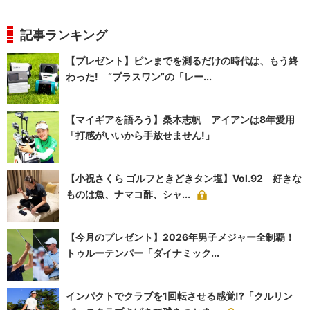
記事ランキング
【プレゼント】ピンまでを測るだけの時代は、もう終
わった! “プラスワン”の「レー...
【マイギアを語ろう】桑木志帆 アイアンは8年愛用
「打感がいいから手放せません!」
【小祝さくら ゴルフときどきタン塩】Vol.92 好きな
ものは魚、ナマコ酢、シャ...
【今月のプレゼント】2026年男子メジャー全制覇！
トゥルーテンパー「ダイナミック...
インパクトでクラブを1回転させる感覚!?「クルリン