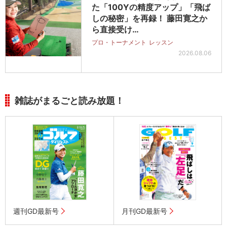
た「100Yの精度アップ」「飛ば
しの秘密」を再録！ 藤田寛之か
ら直接受け…
プロ・トーナメント
レッスン
2026.08.06
雑誌がまるごと読み放題！
週刊GD最新号
月刊GD最新号