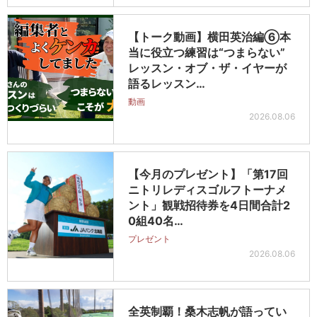
【トーク動画】横田英治編⑥本
当に役立つ練習は“つまらない”
レッスン・オブ・ザ・イヤーが
語るレッスン…
動画
2026.08.06
【今月のプレゼント】「第17回
ニトリレディスゴルフトーナメ
ント」観戦招待券を4日間合計2
0組40名…
プレゼント
2026.08.06
全英制覇！桑木志帆が語ってい