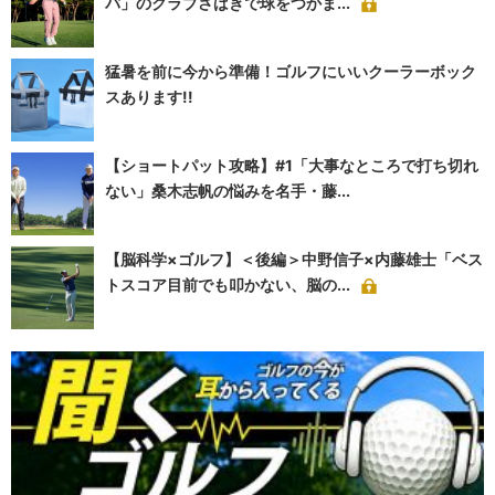
パ」のクラブさばきで球をつかま...
猛暑を前に今から準備！ゴルフにいいクーラーボック
スあります!!
【ショートパット攻略】#1「大事なところで打ち切れ
ない」桑木志帆の悩みを名手・藤...
【脳科学×ゴルフ】＜後編＞中野信子×内藤雄士「ベス
トスコア目前でも叩かない、脳の...