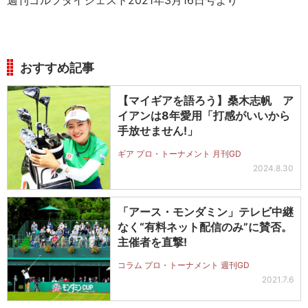
週刊ゴルフダイジェスト2021年3月16日号より
おすすめ記事
【マイギアを語ろう】桑木志帆 ア
イアンは8年愛用「打感がいいから
手放せません!」
ギア プロ・トーナメント 月刊GD
2024.8.30
「アース・モンダミン」テレビ中継
なく“有料ネット配信のみ”に賛否。
主催者を直撃!
コラム プロ・トーナメント 週刊GD
2021.7.6