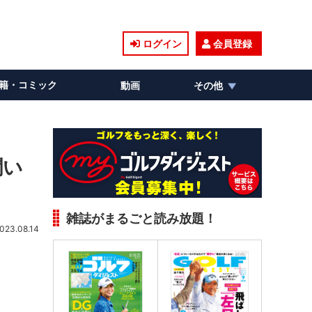
ログイン
会員登録
籍・コミック
動画
その他
聞い
雑誌がまるごと読み放題！
023.08.14