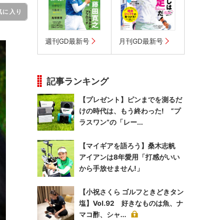
気に入り
週刊GD最新号
月刊GD最新号
記事ランキング
【プレゼント】ピンまでを測るだ
けの時代は、もう終わった! “プ
ラスワン”の「レー...
【マイギアを語ろう】桑木志帆
アイアンは8年愛用「打感がいい
から手放せません!」
【小祝さくら ゴルフときどきタン
塩】Vol.92 好きなものは魚、ナ
マコ酢、シャ...