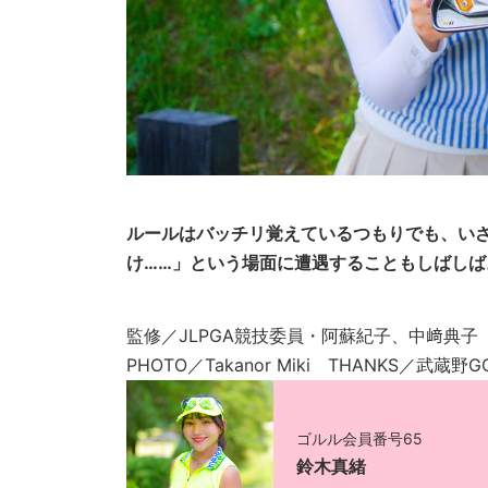
ルールはバッチリ覚えているつもりでも、いざ
け……」という場面に遭遇することもしばしば
監修／JLPGA競技委員・阿蘇紀子、中﨑典子
PHOTO／Takanor Miki THANKS／武蔵野G
ゴルル会員番号65
鈴木真緒