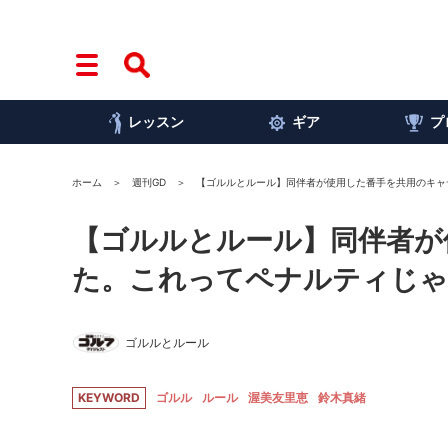
レッスン
ギア
プ
ホーム
週刊GD
【ゴルルとルール】同伴者が使用した番手を共用のキャ
【ゴルルとルール】同伴者が
た。これってペナルティじゃ
ゴルルとルール
KEYWORD
ゴルル
ルール
渥美友里恵
鈴木真緒