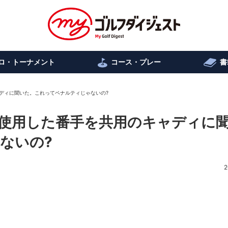
ロ・トーナメント
コース・プレー
書
ディに聞いた。これってペナルティじゃないの?
使用した番手を共用のキャディに
ないの?
2