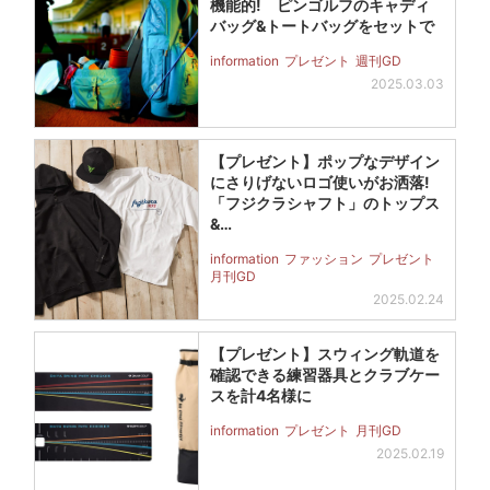
機能的! ピンゴルフのキャディ
バッグ&トートバッグをセットで
information
プレゼント
週刊GD
2025.03.03
【プレゼント】ポップなデザイン
にさりげないロゴ使いがお洒落!
「フジクラシャフト」のトップス
&…
information
ファッション
プレゼント
月刊GD
2025.02.24
【プレゼント】スウィング軌道を
確認できる練習器具とクラブケー
スを計4名様に
information
プレゼント
月刊GD
2025.02.19