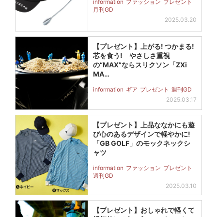
information
ファッション
プレゼント
月刊GD
2025.03.20
【プレゼント】上がる! つかまる!
芯を食う! やさしさ重視
の“MAX”ならスリクソン「ZXi
MA…
information
ギア
プレゼント
週刊GD
2025.03.17
【プレゼント】上品ななかにも遊
び心のあるデザインで軽やかに!
「GB GOLF」のモックネックシ
ャツ
information
ファッション
プレゼント
週刊GD
2025.03.10
【プレゼント】おしゃれで軽くて