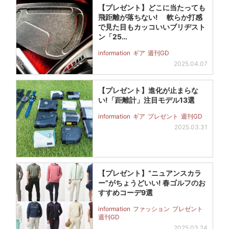
【プレゼント】どこに当たっても
飛距離が落ちない! 軟らか打感
で見た目もカッコいいブリヂスト
ン「25…
information
ギア
週刊GD
2025.04.07
【プレゼント】進化が止まらな
い!「距離計」注目モデル13選
information
ギア
プレゼント
週刊GD
2025.03.31
【プレゼント】“ニュアンスカラ
ー”がちょうどいい! 春ゴルフのお
すすめコーデ9選
information
ファッション
プレゼント
週刊GD
2025.03.24