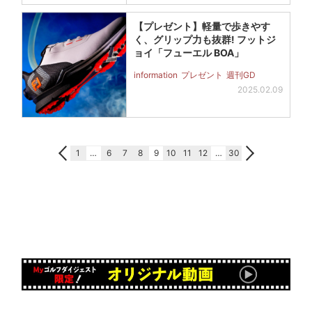
【プレゼント】軽量で歩きやす
く、グリップ力も抜群! フットジ
ョイ「フューエル BOA」
information
プレゼント
週刊GD
2025.02.09
1
…
6
7
8
9
10
11
12
…
30