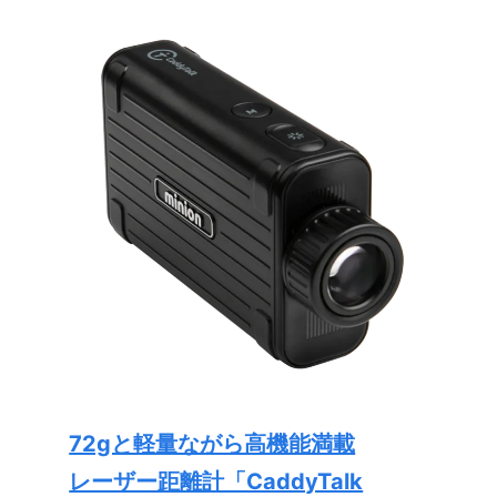
72gと軽量ながら高機能満載
レーザー距離計「CaddyTalk