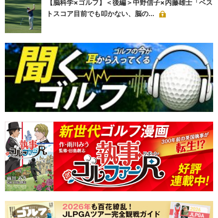
【脳科学×ゴルフ】＜後編＞中野信子×内藤雄士「ベス
トスコア目前でも叩かない、脳の...