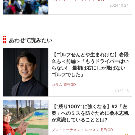
2024.10.24
あわせて読みたい
【ゴルフせんとや生まれけむ】岩隈
久志＜前編＞「もうドライバーはい
らない! 最初は右にしか飛ばない
ゴルフでした」
コラム 週刊GD
2023.1.5
【“残り100Y”に強くなる】#2「左
奥」へのミスを防ぐために桑木志帆
が意識していることとは?
プロ・トーナメント レッスン 月刊GD