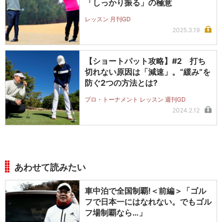
「しっかり振る」の極意
レッスン 月刊GD
2025.3.19
【ショートパット攻略】#2 打ち
切れない原因は「減速」。“緩み”を
防ぐ2つの方法とは?
プロ・トーナメント レッスン 週刊GD
2024.2.12
あわせて読みたい
車中泊で全国制覇!＜前編＞「ゴル
フで日本一にはなれない。でもゴル
フ場制覇なら…」