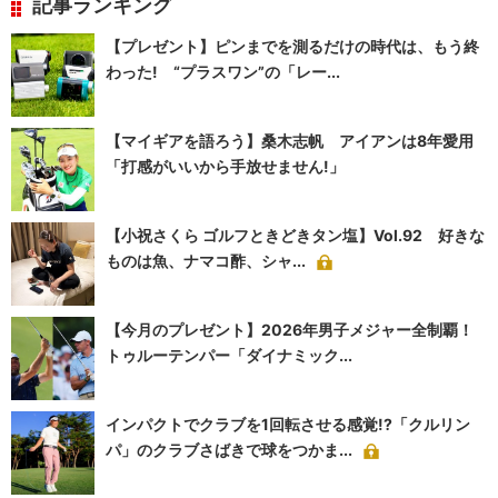
記事ランキング
【プレゼント】ピンまでを測るだけの時代は、もう終
わった! “プラスワン”の「レー...
【マイギアを語ろう】桑木志帆 アイアンは8年愛用
「打感がいいから手放せません!」
【小祝さくら ゴルフときどきタン塩】Vol.92 好きな
ものは魚、ナマコ酢、シャ...
【今月のプレゼント】2026年男子メジャー全制覇！
トゥルーテンパー「ダイナミック...
インパクトでクラブを1回転させる感覚!?「クルリン
パ」のクラブさばきで球をつかま...