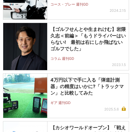
コース・プレー 週刊GD
2024.2.15
【ゴルフせんとや生まれけむ】岩隈
久志＜前編＞「もうドライバーはい
らない! 最初は右にしか飛ばない
ゴルフでした」
コラム 週刊GD
2023.1.5
4万円以下で手に入る「弾道計測
器」の精度はいかに?「トラックマ
ン」と比較してみた
ギア 週刊GD
2025.5.6
【カシオワールドオープン】「戦え