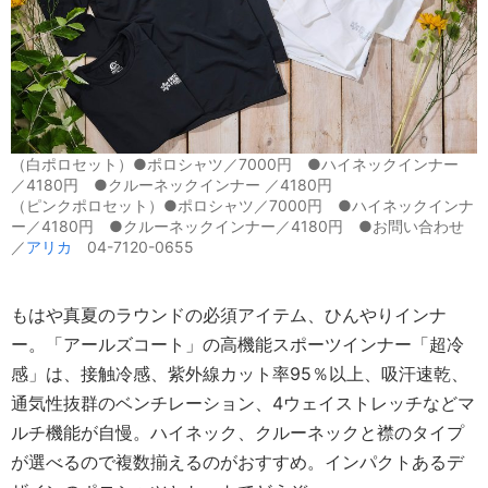
（白ポロセット）●ポロシャツ／7000円 ●ハイネックインナー
／4180円 ●クルーネックインナー ／4180円
（ピンクポロセット）●ポロシャツ／7000円 ●ハイネックインナ
ー／4180円 ●クルーネックインナー／4180円 ●お問い合わせ
／
アリカ
04-7120-0655
もはや真夏のラウンドの必須アイテム、ひんやりインナ
ー。「アールズコート」の高機能スポーツインナー「超冷
感」は、接触冷感、紫外線カット率95％以上、吸汗速乾、
通気性抜群のベンチレーション、4ウェイストレッチなどマ
ルチ機能が自慢。ハイネック、クルーネックと襟のタイプ
が選べるので複数揃えるのがおすすめ。インパクトあるデ