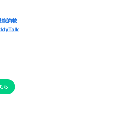
機能満載
yTalk
ちら