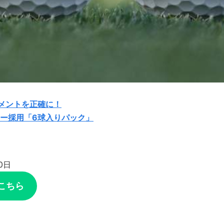
メントを正確に！
ー採用「6球入りパック」
0日
こちら