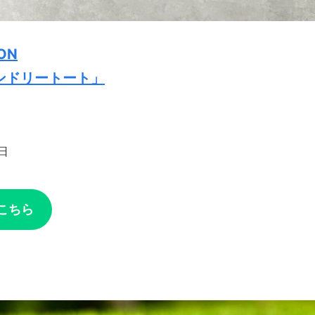
ON
ンドリートート」
日
こちら