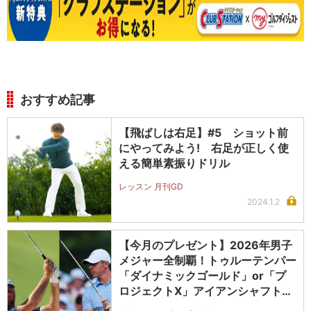
おすすめ記事
【飛ばしは右足】#5 ショット前
にやってみよう! 右足が正しく使
える簡単素振りドリル
レッスン 月刊GD
2024.1.2
【今月のプレゼント】2026年男子
メジャー全制覇！トゥルーテンパー
「ダイナミックゴールド」or「プ
ロジェクトX」アイアンシャフト
（#5～#PW）＋ICONグリップセ