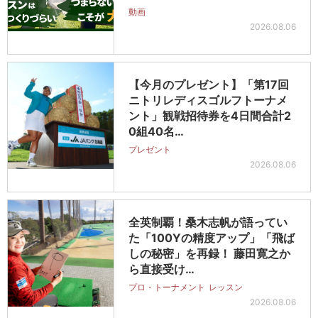
動画
2026.08.06
【今月のプレゼント】「第17回
ニトリレディスゴルフトーナメ
ント」観戦招待券を4日間合計2
0組40名…
プレゼント
2026.08.06
全英制覇！桑木志帆が語ってい
た「100Yの精度アップ」「飛ば
しの秘密」を再録！ 藤田寛之か
ら直接受け…
プロ・トーナメント
レッスン
2026.08.06