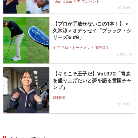
information ギア プレゼント
ットを抽選で2名に！
2026.8.1
【プロが手放せないこの1本！】＜
久常涼＞オデッセイ「ブラック・シ
リーズix #9」
ギア プロ・トーナメント 週刊GD
2026.6.9
【キミこそ王子だ】Vol.372「青森
を盛り上げたいと夢を語る雪国チャ
ンプ」
週刊GD
2026.6.1