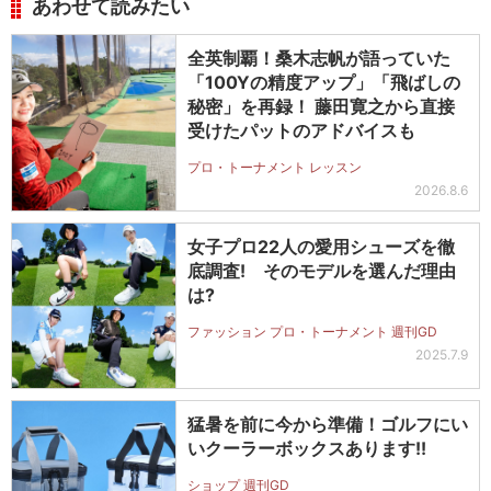
あわせて読みたい
全英制覇！桑木志帆が語っていた
「100Yの精度アップ」「飛ばしの
秘密」を再録！ 藤田寛之から直接
受けたパットのアドバイスも
プロ・トーナメント レッスン
2026.8.6
女子プロ22人の愛用シューズを徹
底調査! そのモデルを選んだ理由
は?
ファッション プロ・トーナメント 週刊GD
2025.7.9
猛暑を前に今から準備！ゴルフにい
いクーラーボックスあります!!
ショップ 週刊GD