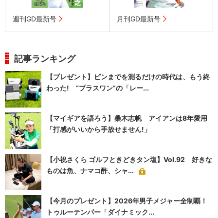
週刊GD最新号
月刊GD最新号
記事ランキング
【プレゼント】ピンまでを測るだけの時代は、もう終
わった! “プラスワン”の「レー...
【マイギアを語ろう】桑木志帆 アイアンは8年愛用
「打感がいいから手放せません!」
【小祝さくら ゴルフときどきタン塩】Vol.92 好きな
ものは魚、ナマコ酢、シャ...
【今月のプレゼント】2026年男子メジャー全制覇！
トゥルーテンパー「ダイナミック...