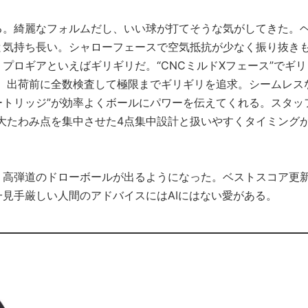
る。綺麗なフォルムだし、いい球が打てそうな気がしてきた。
ンチと気持ち長い。シャローフェースで空気抵抗が少なく振り抜き
プロギアといえばギリギリだ。“CNCミルドXフェース”でギリ
、出荷前に全数検査して極限までギリギリを追求。シームレス
ートリッジ”が効率よくボールにパワーを伝えてくれる。スタッ
大たわみ点を集中させた4点集中設計と扱いやすくタイミング
、高弾道のドローボールが出るようになった。ベストスコア更
一見手厳しい人間のアドバイスにはAIにはない愛がある。