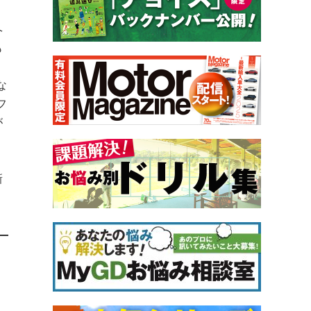
ヘ
も
な
フ
が
新