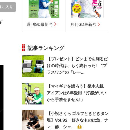
気に入り
ギ
週刊GD最新号
月刊GD最新号
記事ランキング
【プレゼント】ピンまでを測るだ
けの時代は、もう終わった! “プ
ラスワン”の「レー...
【マイギアを語ろう】桑木志帆
アイアンは8年愛用「打感がいい
から手放せません!」
【小祝さくら ゴルフときどきタン
塩】Vol.92 好きなものは魚、ナ
マコ酢、シャ...