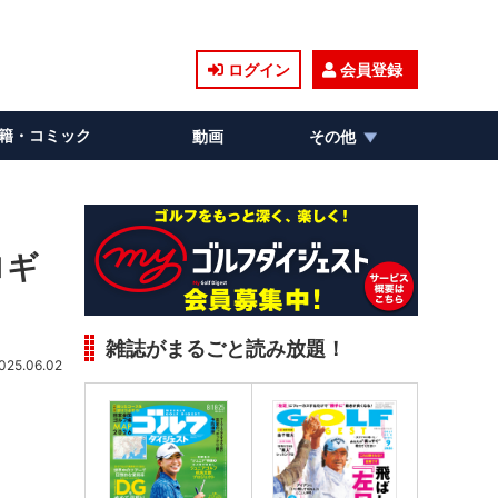
ログイン
会員登録
籍・コミック
動画
その他
ロギ
雑誌がまるごと読み放題！
025.06.02