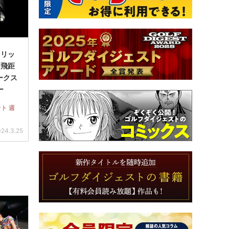
イリッ
な飛距
ークス
ー
ント 週
24.3.25