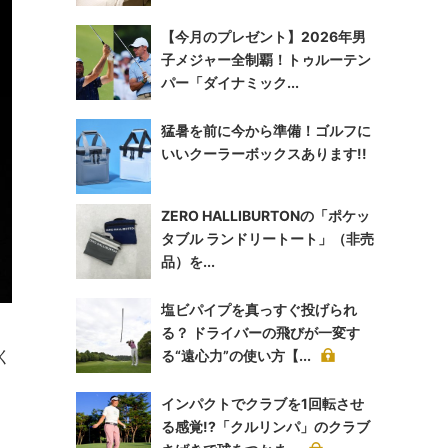
【今月のプレゼント】2026年男
子メジャー全制覇！トゥルーテン
パー「ダイナミック...
猛暑を前に今から準備！ゴルフに
いいクーラーボックスあります!!
ZERO HALLIBURTONの「ポケッ
タブル ランドリートート」（非売
品）を...
塩ビパイプを真っすぐ投げられ
る？ ドライバーの飛びが一変す
く
る“遠心力”の使い方【...
インパクトでクラブを1回転させ
。
る感覚!?「クルリンパ」のクラブ