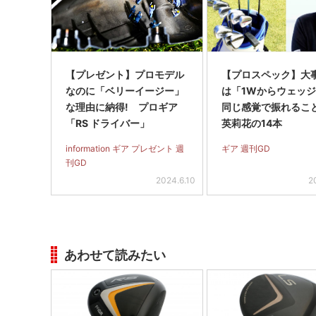
【プレゼント】プロモデル
【プロスペック】大
なのに「ベリーイージー」
は「1Wからウェッ
な理由に納得! プロギア
同じ感覚で振れるこ
「RS ドライバー」
英莉花の14本
information ギア プレゼント 週
ギア 週刊GD
刊GD
2024.6.10
2
あわせて読みたい