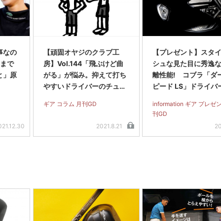
事なの
【頑固オヤジのクラブ工
【プレゼント】スタ
ジまで
房】Vol.144「飛ぶけど曲
シュな見た目に秀逸
と」原
がる」が悩み。抑えて打ち
離性能! コブラ「ダ
やすいドライバーのチュー
ピード LS」ドライバ
ン方法は?
ギア コラム 月刊GD
information ギア プレゼ
刊GD
021.12.30
2021.8.21
20