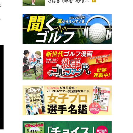
さばきで球をつかま...
は
、
ピ