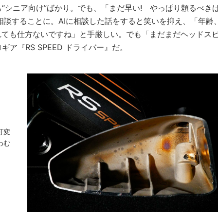
“シニア向け”ばかり。でも、「まだ早い! やっぱり頼るべき
相談することに。AIに相談した話をすると笑いを抑え、「年齢
れても仕方ないですね」と手厳しい。でも「まだまだヘッドス
ア『RS SPEED ドライバー』だ。
可変
わむ