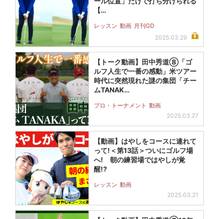
ール位置」だけで打ち分けられる
【…
レッスン
動画
月刊GD
2025.03.29
【トーク動画】田中秀道⑧「ゴ
ルフ人生で一番の感動」米ツアー
時代に突然現れた謎の集団「チー
ムTANAK…
プロ・トーナメント
動画
2025.03.27
【動画】はやしをコースに連れて
って!＜第13話＞ついにゴルフ場
へ! 朝の練習場ではやしが覚
醒!?
レッスン
動画
2025.03.21