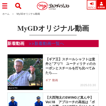
ログイン
会員登録
ホーム
MyGDオリジナル動画
MyGDオリジナル動画
新着動画
>>新着動画一覧へ
【ギア王】スチールシャフトは意
外と“アリ”! ユーティリティのカ
ーボンとスチールを打ち比べてみ
たら……
ギア
動画
2025.03.30
【大西翔太のSWINGど真ん中】
Vol.18 アプローチの高低は「ボ