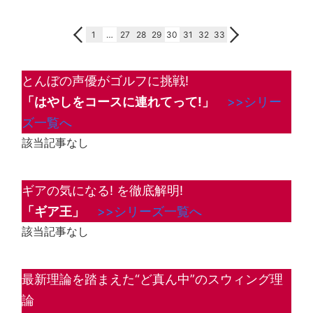
1
…
27
28
29
30
31
32
33
とんぼの声優がゴルフに挑戦!
「はやしをコースに連れてって!」
>>シリー
ズ一覧へ
該当記事なし
ギアの気になる! を徹底解明!
「ギア王」
>>シリーズ一覧へ
該当記事なし
最新理論を踏まえた“ど真ん中”のスウィング理
論