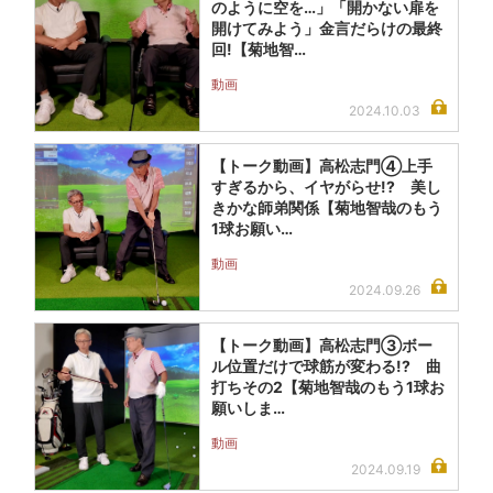
のように空を…」「開かない扉を
開けてみよう」金言だらけの最終
回!【菊地智…
動画
2024.10.03
【トーク動画】高松志門④上手
すぎるから、イヤがらせ!? 美し
きかな師弟関係【菊地智哉のもう
1球お願い…
動画
2024.09.26
【トーク動画】高松志門③ボー
ル位置だけで球筋が変わる!? 曲
打ちその2【菊地智哉のもう1球お
願いしま…
動画
2024.09.19