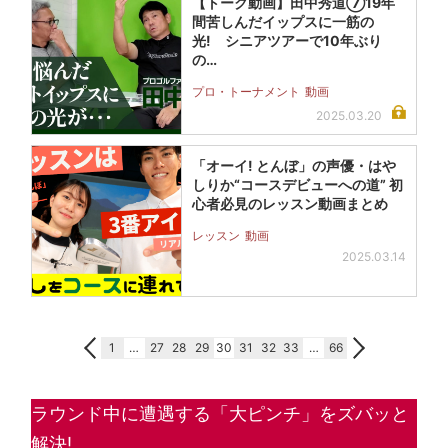
【トーク動画】田中秀道⑦19年
間苦しんだイップスに一筋の
光! シニアツアーで10年ぶり
の…
プロ・トーナメント
動画
2025.03.20
「オーイ! とんぼ」の声優・はや
しりか“コースデビューへの道” 初
心者必見のレッスン動画まとめ
レッスン
動画
2025.03.14
1
…
27
28
29
30
31
32
33
…
66
ラウンド中に遭遇する「大ピンチ」をズバッと
解決!