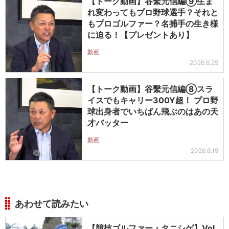
【トーク動画】谷繫元信編⑨生ま
れ変わってもプロ野球選手？それと
もプロゴルファー？名捕手の生き様
に迫る！【プレゼントあり】
動画
2026.6.25
【トーク動画】谷繫元信編⑧スラ
イスでもキャリー300Y超！ プロ野
球出身者でいちばん飛ぶのはあの天
才バッター
動画
2026.6.19
あわせて読みたい
【競技ゴルファー・タニシゲ】Vol.