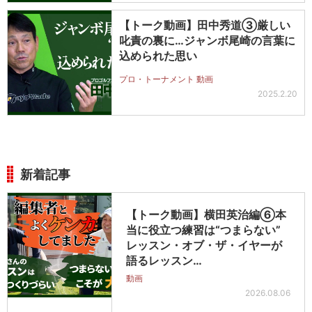
【トーク動画】田中秀道③厳しい
叱責の裏に…ジャンボ尾崎の言葉に
込められた思い
プロ・トーナメント 動画
2025.2.20
新着記事
【トーク動画】横田英治編⑥本
当に役立つ練習は“つまらない”
レッスン・オブ・ザ・イヤーが
語るレッスン…
動画
2026.08.06