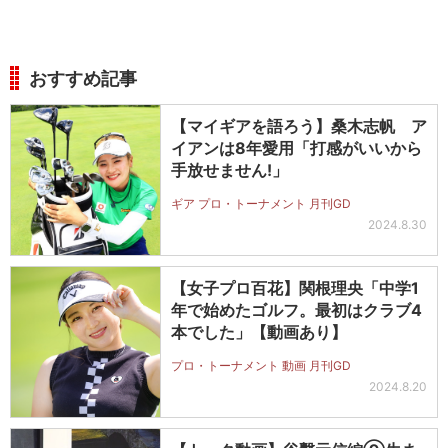
おすすめ記事
【マイギアを語ろう】桑木志帆 ア
イアンは8年愛用「打感がいいから
手放せません!」
ギア プロ・トーナメント 月刊GD
2024.8.30
【女子プロ百花】関根理央「中学1
年で始めたゴルフ。最初はクラブ4
本でした」【動画あり】
プロ・トーナメント 動画 月刊GD
2024.8.20