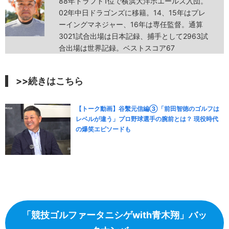
88年ドラフト1位で横浜大洋ホエールズ入団。
02年中日ドラゴンズに移籍。14、15年はプレ
ーイングマネジャー、16年は専任監督。通算
3021試合出場は日本記録、捕手として2963試
合出場は世界記録。ベストスコア67
>>続きはこちら
【トーク動画】谷繫元信編③「前田智徳のゴルフは
レベルが違う」プロ野球選手の腕前とは？ 現役時代
の爆笑エピソードも
「競技ゴルファータニシゲwith青木翔」バッ