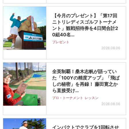
【今月のプレゼント】「第17回
ニトリレディスゴルフトーナメ
ント」観戦招待券を4日間合計2
0組40名…
プレゼント
2026.08.06
全英制覇！桑木志帆が語ってい
た「100Yの精度アップ」「飛ば
しの秘密」を再録！ 藤田寛之か
ら直接受け…
プロ・トーナメント
レッスン
2026.08.06
インパクトでクラブを1回転させ