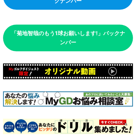
クナンバー
「菊地智哉のもう1球お願いします!」バックナ
ンバー