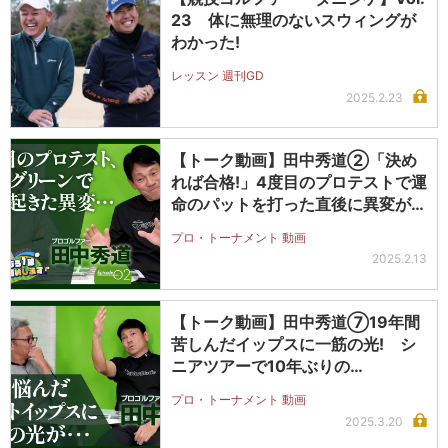
23 体に無理のないスウィングが
わかった!
レッスン 週刊GD
2025.2.23
【トーク動画】田中秀道②「決め
れば合格!」4度目のプロテストで運
命のパットを打った直後に異変が…
プロ・トーナメント 動画
2025.2.13
【トーク動画】田中秀道⑦19年間
苦しんだイップスに一筋の光! シ
ニアツアーで10年ぶりの…
プロ・トーナメント 動画
2025.3.20