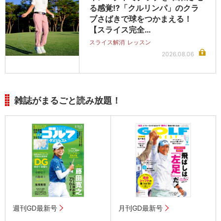
る感覚!?「クルリンパ」のクラ
ブさばきで球をつかまえる！
【スライス完全…
スライス解消
レッスン
2026.08.06
雑誌がまるごと読み放題！
週刊GD最新号
月刊GD最新号