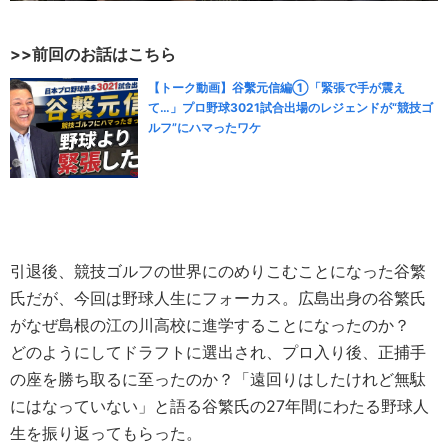
>>前回のお話はこちら
【トーク動画】谷繫元信編①「緊張で手が震え
て…」プロ野球3021試合出場のレジェンドが“競技ゴ
ルフ”にハマったワケ
引退後、競技ゴルフの世界にのめりこむことになった谷繁
氏だが、今回は野球人生にフォーカス。広島出身の谷繁氏
がなぜ島根の江の川高校に進学することになったのか？
どのようにしてドラフトに選出され、プロ入り後、正捕手
の座を勝ち取るに至ったのか？「遠回りはしたけれど無駄
にはなっていない」と語る谷繁氏の27年間にわたる野球人
生を振り返ってもらった。