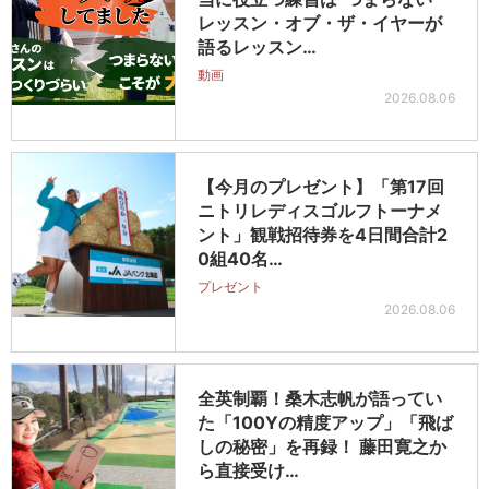
レッスン・オブ・ザ・イヤーが
語るレッスン…
動画
2026.08.06
【今月のプレゼント】「第17回
ニトリレディスゴルフトーナメ
ント」観戦招待券を4日間合計2
0組40名…
プレゼント
2026.08.06
全英制覇！桑木志帆が語ってい
た「100Yの精度アップ」「飛ば
しの秘密」を再録！ 藤田寛之か
ら直接受け…