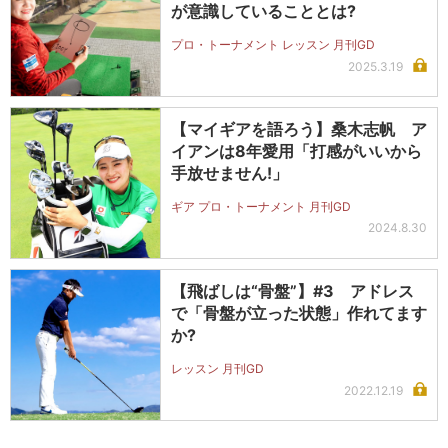
が意識していることとは?
プロ・トーナメント レッスン 月刊GD
2025.3.19
【マイギアを語ろう】桑木志帆 ア
イアンは8年愛用「打感がいいから
手放せません!」
ギア プロ・トーナメント 月刊GD
2024.8.30
【飛ばしは“骨盤”】#3 アドレス
で「骨盤が立った状態」作れてます
か?
レッスン 月刊GD
2022.12.19