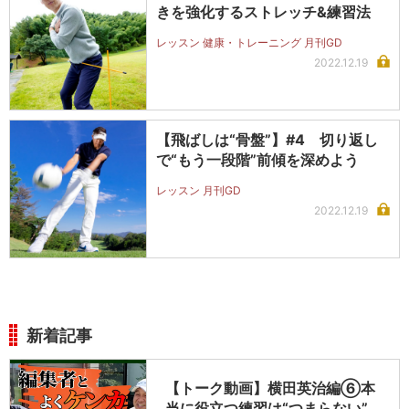
きを強化するストレッチ&練習法
レッスン 健康・トレーニング 月刊GD
2022.12.19
【飛ばしは“骨盤”】#4 切り返し
で“もう一段階”前傾を深めよう
レッスン 月刊GD
2022.12.19
新着記事
【トーク動画】横田英治編⑥本
当に役立つ練習は“つまらない”