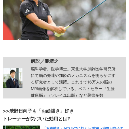
解説／瀧靖之
脳科学者。医学博士。東北大学加齢医学研究所
にて脳の発達や加齢のメカニズムを明らかにす
る研究者として活躍。これまで16万人の脳の
MRI画像を解析している。ベストセラー『生涯
健康脳』（ソレイユ出版）など著書多数
>>渋野日向子も「お絵描き」好き
トレーナーが気づいた効用とは?
「お絵描き」がゴルフに効く!＜前編＞渋野日向子の