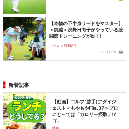
【本物の下半身リードをマスター】
＜前編＞渋野日向子がやっている股
関節トレーニングが効く!
レッスン 週刊GD
2021.11.18
新着記事
【動画】ゴルフ“勝手に”ダイジ
ェスト＜もやもやFile.37＞プロ
にとっては「カロリー摂取」!?
ゴ…
動画