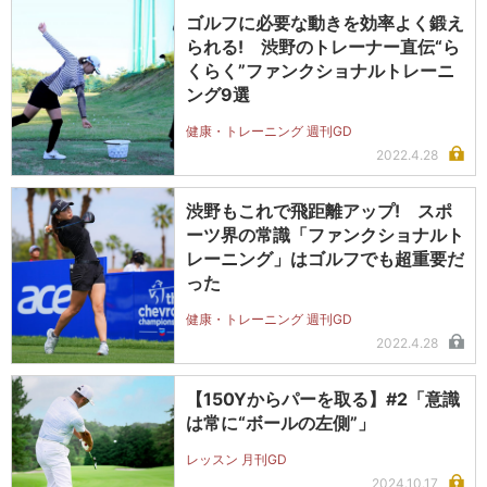
ゴルフに必要な動きを効率よく鍛え
られる! 渋野のトレーナー直伝“ら
くらく”ファンクショナルトレーニ
ング9選
健康・トレーニング 週刊GD
2022.4.28
渋野もこれで飛距離アップ! スポ
ーツ界の常識「ファンクショナルト
レーニング」はゴルフでも超重要だ
った
健康・トレーニング 週刊GD
2022.4.28
【150Yからパーを取る】#2「意識
は常に“ボールの左側”」
レッスン 月刊GD
2024.10.17