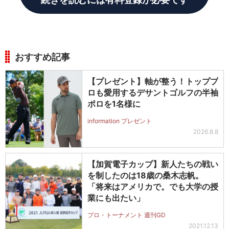
おすすめ記事
【プレゼント】軸が整う！トッププ
ロも愛用するデサントゴルフの半袖
ポロを1名様に
information プレゼント
2026.8.8
【加賀電子カップ】新人たちの戦い
を制したのは18歳の桑木志帆。
「将来はアメリカで。でも大学の授
業にも出たい」
プロ・トーナメント 週刊GD
2021.12.13