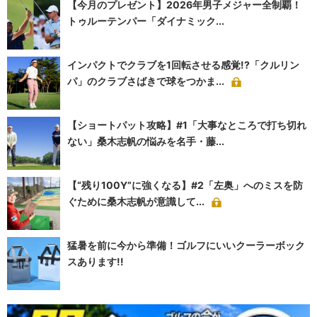
【今月のプレゼント】2026年男子メジャー全制覇！
トゥルーテンパー「ダイナミック...
インパクトでクラブを1回転させる感覚!?「クルリン
パ」のクラブさばきで球をつかま...
【ショートパット攻略】#1「大事なところで打ち切れ
ない」桑木志帆の悩みを名手・藤...
【“残り100Y”に強くなる】#2「左奥」へのミスを防
ぐために桑木志帆が意識して...
猛暑を前に今から準備！ゴルフにいいクーラーボック
スあります!!