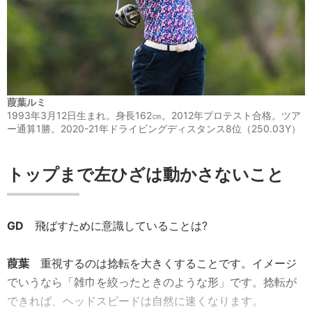
葭葉ルミ
1993年3月12日生まれ。身長162㎝。2012年プロテスト合格。ツア
ー通算1勝。2020-21年ドライビングディスタンス8位（250.03Y）
トップまで左ひざは動かさないこと
GD
飛ばすために意識していることは?
葭葉
重視するのは捻転を大きくすることです。イメージ
でいうなら「雑巾を絞ったときのような形」です。捻転が
できれば、ヘッドスピードは自然に速くなります。