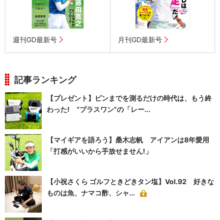
週刊GD最新号
月刊GD最新号
記事ランキング
【プレゼント】ピンまでを測るだけの時代は、もう終
わった! “プラスワン”の「レー...
【マイギアを語ろう】桑木志帆 アイアンは8年愛用
「打感がいいから手放せません!」
【小祝さくら ゴルフときどきタン塩】Vol.92 好きな
ものは魚、ナマコ酢、シャ...