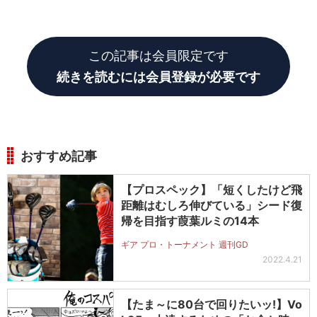
GD
捻転を大きくするには、どうすればいいのですか?
この記事は会員限定です
続きを読むには会員登録が必要です
おすすめ記事
【プロスペック】「短くしたけど飛
距離はむしろ伸びている」シード復
帰を目指す葭葉ルミの14本
ギア プロ・トーナメント 週刊GD
2022.4.21
【たま～に80台で回りたいッ!】Vo