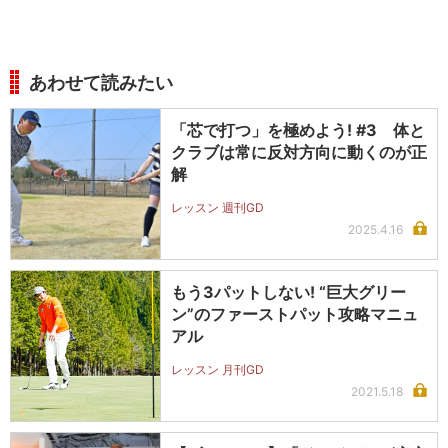
あわせて読みたい
「芯で打つ」を極めよう! #3 体と
クラブは常に反対方向に動くのが正
解
レッスン 週刊GD
2025.4.16
もう3パットしない! “巨大グリー
ン”のファーストパット攻略マニュ
アル
レッスン 月刊GD
2021.5.18