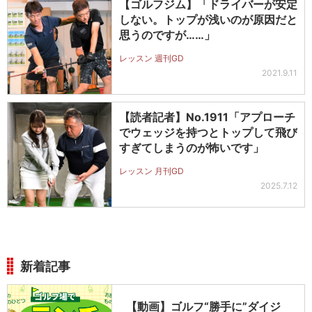
【ゴルフジム】「ドライバーが安定
しない。トップが浅いのが原因だと
思うのですが……」
レッスン 週刊GD
2021.9.11
【読者記者】No.1911「アプローチ
でウェッジを持つとトップして飛び
すぎてしまうのが怖いです」
レッスン 月刊GD
2025.7.12
新着記事
【動画】ゴルフ“勝手に”ダイジ