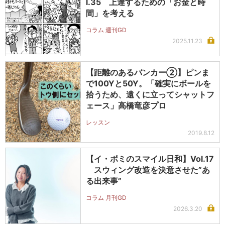
l.35 上達するための「お金と時
間」を考える
コラム 週刊GD
2025.11.23
【距離のあるバンカー②】ピンま
で100Yと50Y。「確実にボールを
拾うため、遠くに立ってシャットフ
ェース」高橋竜彦プロ
レッスン
2019.8.12
【イ・ボミのスマイル日和】Vol.17
スウィング改造を決意させた”あ
る出来事”
コラム 月刊GD
2026.3.20