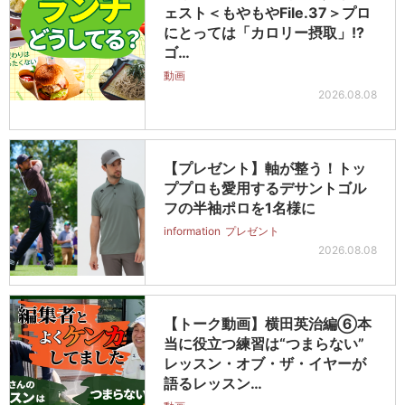
ェスト＜もやもやFile.37＞プロ
にとっては「カロリー摂取」!?
ゴ…
動画
2026.08.08
【プレゼント】軸が整う！トッ
ププロも愛用するデサントゴル
フの半袖ポロを1名様に
information
プレゼント
2026.08.08
【トーク動画】横田英治編⑥本
当に役立つ練習は“つまらない”
レッスン・オブ・ザ・イヤーが
語るレッスン…