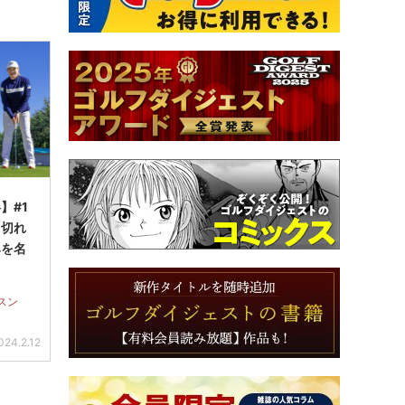
】#1
ち切れ
みを名
スン
024.2.12