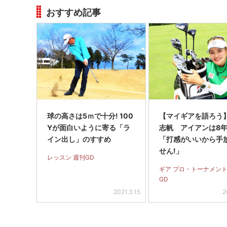
おすすめ記事
球の高さは5ｍで十分! 100
【マイギアを語ろう
Yが面白いように寄る「ラ
志帆 アイアンは8
イン出し」のすすめ
「打感がいいから手
せん!」
レッスン 週刊GD
ギア プロ・トーナメント
GD
2021.3.15
2