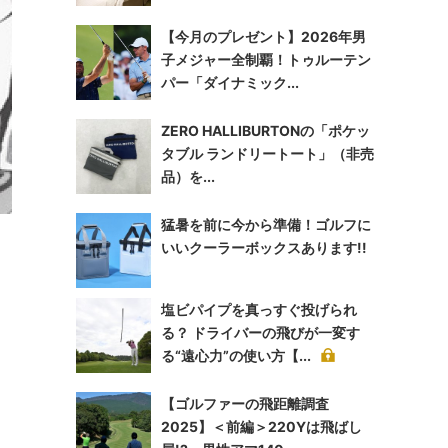
【今月のプレゼント】2026年男
子メジャー全制覇！トゥルーテン
パー「ダイナミック...
ZERO HALLIBURTONの「ポケッ
タブル ランドリートート」（非売
品）を...
猛暑を前に今から準備！ゴルフに
いいクーラーボックスあります!!
塩ビパイプを真っすぐ投げられ
、
る？ ドライバーの飛びが一変す
る“遠心力”の使い方【...
【ゴルファーの飛距離調査
2025】＜前編＞220Yは飛ばし