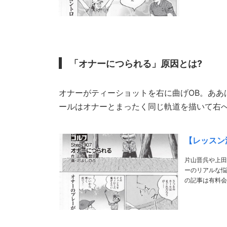
「オナーにつられる」原因とは?
オナーがティーショットを右に曲げOB。ああ
ールはオナーとまったく同じ軌道を描いて右へ
【レッスン
片山晋呉や上田
ーのリアルな悩みや疑問にお答え! https://my-go