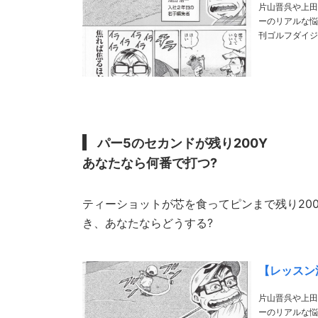
片山晋呉や上田
ーのリアルな悩みや疑問にお答え! https://my-go
刊ゴルフダイジェ
パー5のセカンドが残り200Y
あなたなら何番で打つ?
ティーショットが芯を食ってピンまで残り20
き、あなたならどうする?
【レッスン漫
片山晋呉や上田
ーのリアルな悩みや疑問にお答え! https://my-gol