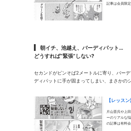
朝イチ、池越え、バーディパット…
どうすれば“緊張”しない?
セカンドがピンそば2メートルに寄り、バーデ
ディパットに手が固まってしまい、まさかの
【レッスン漫
片山晋呉や上田
ーのリアルな悩みや疑問にお答え! https://my-go