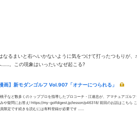
はなるまいと右へいかないように気をつけて打ったつもりが、
……。この現象はいったいなぜ起こる?
漫画】新モダンゴルフ Vol.907「オナーにつられる」
桃子など数多くのトッププロを指導したプロコーチ・江連忠が、アマチュアゴルフ
lfdigest.jp/lesson/p46318/ 前回のお話はこちら こ
の記事は有料会員限定です続きを読むには有料登録が必要です ……