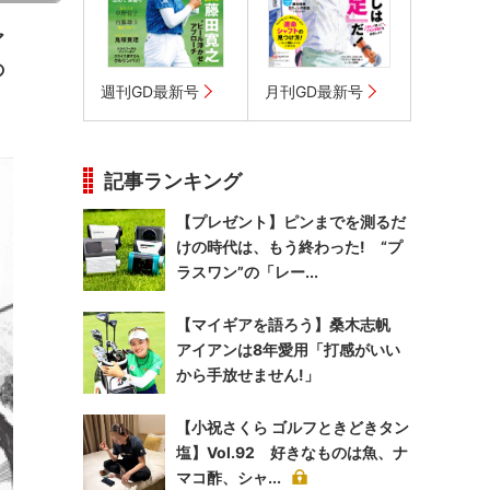
ア
の
週刊GD最新号
月刊GD最新号
記事ランキング
【プレゼント】ピンまでを測るだ
けの時代は、もう終わった! “プ
ラスワン”の「レー...
【マイギアを語ろう】桑木志帆
アイアンは8年愛用「打感がいい
から手放せません!」
【小祝さくら ゴルフときどきタン
塩】Vol.92 好きなものは魚、ナ
マコ酢、シャ...