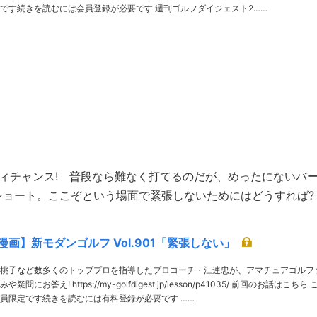
記事は会員限定です続きを読むには会員登録が必要です 週刊ゴルフダイジェスト2……
ィチャンス! 普段なら難なく打てるのだが、めったにないバ
ショート。ここぞという場面で緊張しないためにはどうすれば?
画】新モダンゴルフ Vol.901「緊張しない」
桃子など数多くのトッププロを指導したプロコーチ・江連忠が、アマチュアゴルフ
lfdigest.jp/lesson/p41035/ 前回のお話はこちら こ
の記事は有料会員限定です続きを読むには有料登録が必要です ……