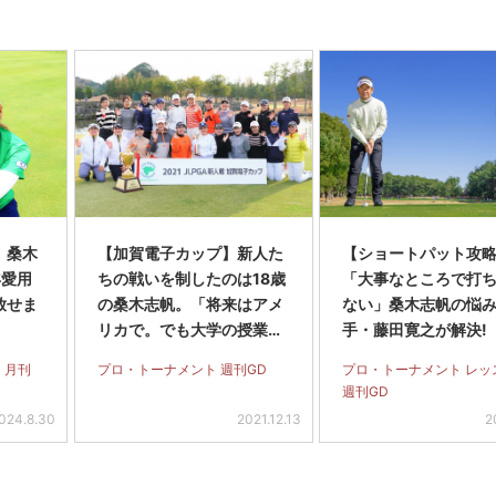
】桑木
【加賀電子カップ】新人た
【ショートパット攻略
年愛用
ちの戦いを制したのは18歳
「大事なところで打
放せま
の桑木志帆。「将来はアメ
ない」桑木志帆の悩
リカで。でも大学の授業に
手・藤田寛之が解決!
も出たい」
 月刊
プロ・トーナメント 週刊GD
プロ・トーナメント レッ
週刊GD
024.8.30
2021.12.13
2