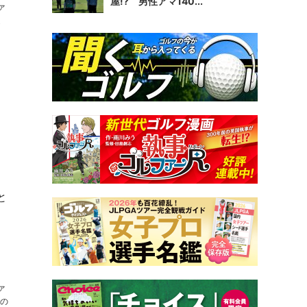
屋!? 男性アマ140...
ァ
と
ァ