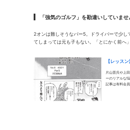
「強気のゴルフ」を勘違いしていませ
2オンは難しそうなパー5。ドライバーで少し
てしまっては元も子もない。「とにかく前へ
【レッスン漫
片山晋呉や上田
ーのリアルな悩みや疑問にお答え! https://my-gol