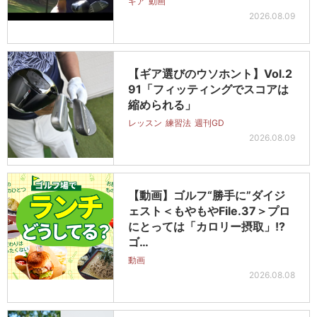
ギア
動画
2026.08.09
【ギア選びのウソホント】Vol.2
91「フィッティングでスコアは
縮められる」
レッスン
練習法
週刊GD
2026.08.09
【動画】ゴルフ“勝手に”ダイジ
ェスト＜もやもやFile.37＞プロ
にとっては「カロリー摂取」!?
ゴ…
動画
2026.08.08