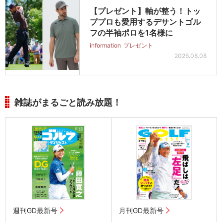
【プレゼント】軸が整う！トッ
ププロも愛用するデサントゴル
フの半袖ポロを1名様に
information
プレゼント
2026.08.08
雑誌がまるごと読み放題！
週刊GD最新号
月刊GD最新号