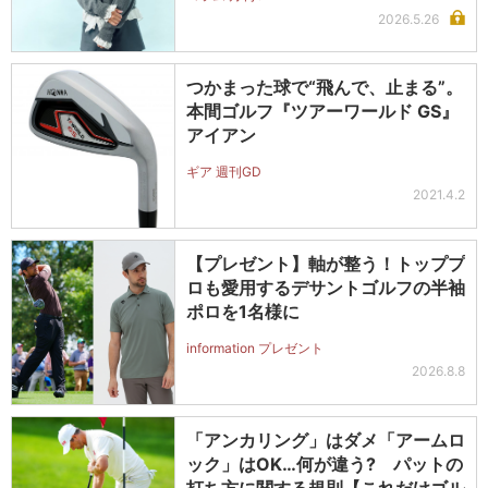
2026.5.26
つかまった球で“飛んで、止まる”。
本間ゴルフ『ツアーワールド GS』
アイアン
ギア 週刊GD
2021.4.2
【プレゼント】軸が整う！トッププ
ロも愛用するデサントゴルフの半袖
ポロを1名様に
information プレゼント
2026.8.8
「アンカリング」はダメ「アームロ
ック」はOK…何が違う? パットの