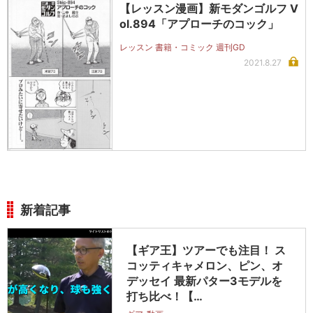
【レッスン漫画】新モダンゴルフ V
ol.894「アプローチのコック」
レッスン 書籍・コミック 週刊GD
2021.8.27
新着記事
【ギア王】ツアーでも注目！ ス
コッティキャメロン、ピン、オ
デッセイ 最新パター3モデルを
打ち比べ！【…