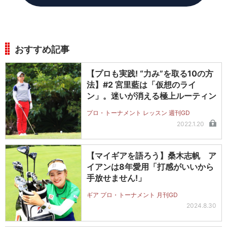
おすすめ記事
【プロも実践! “力み”を取る10の方
法】#2 宮里藍は「仮想のライ
ン」。迷いが消える極上ルーティン
プロ・トーナメント レッスン 週刊GD
2022.1.20
【マイギアを語ろう】桑木志帆 ア
イアンは8年愛用「打感がいいから
手放せません!」
ギア プロ・トーナメント 月刊GD
2024.8.30