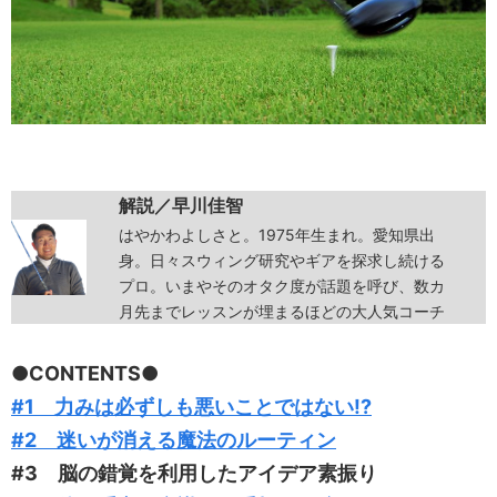
解説／早川佳智
はやかわよしさと。1975年生まれ。愛知県出
身。日々スウィング研究やギアを探求し続ける
プロ。いまやそのオタク度が話題を呼び、数カ
月先までレッスンが埋まるほどの大人気コーチ
●CONTENTS●
#1 力みは必ずしも悪いことではない!?
#2 迷いが消える魔法のルーティン
#3
脳の錯覚を利用したアイデア素振り