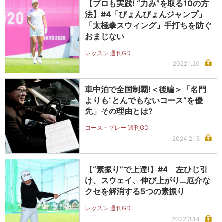
【プロも実践! “力み”を取る10の方
法】#4「ぴょんぴょんジャンプ」
「太極拳スウィング」手打ちを防ぐ
おまじない
レッスン 週刊GD
2022.1.20
車中泊で全国制覇!＜後編＞「名門
よりも“とんでもないコース”を優
先」その理由とは?
コース・プレー 週刊GD
2024.2.15
【“素振り”で上達!】#4 左ひじ引
け、スウェイ、伸び上がり…厄介な
クセを解消する5つの素振り
レッスン 週刊GD
2022.3.14