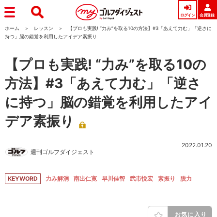
ログイン
会員登録
ホーム
レッスン
【プロも実践! “力み”を取る10の方法】#3「あえて力む」「逆さに
持つ」脳の錯覚を利用したアイデア素振り
【プロも実践! “力み”を取る10の
方法】#3「あえて力む」「逆さ
に持つ」脳の錯覚を利用したアイ
デア素振り
2022.01.20
週刊ゴルフダイジェスト
KEYWORD
力み解消
南出仁寛
早川佳智
武市悦宏
素振り
脱力
お気に入り