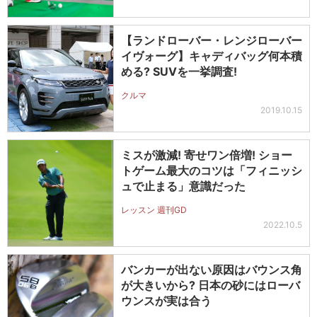
【ランドローバー・レンジローバー
イヴォーグ】キャディバッグ何本積
める? SUVを一挙調査!
クルマ
2019.10.15
ミスが激減! 寄せワン倍増! ショー
トゲーム最大のコツは「フィニッシ
ュで止まる」意識だった
レッスン 週刊GD
2022.10.5
バンカーが出ない原因はバウンス角
が大きいから? 日本の砂にはローバ
ウンスが実は合う