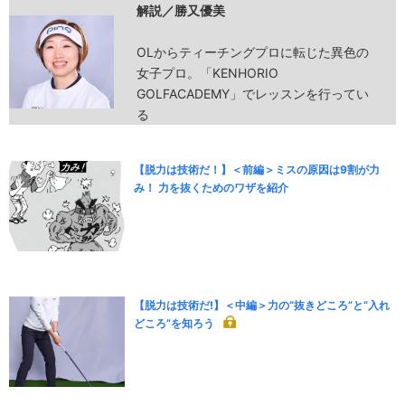
解説／勝又優美
OLからティーチングプロに転じた異色の
女子プロ。「KENHORIO
GOLFACADEMY」でレッスンを行ってい
る
【脱力は技術だ！】＜前編＞ミスの原因は9割が力
み！ 力を抜くためのワザを紹介
【脱力は技術だ!】＜中編＞力の“抜きどころ”と“入れ
どころ”を知ろう