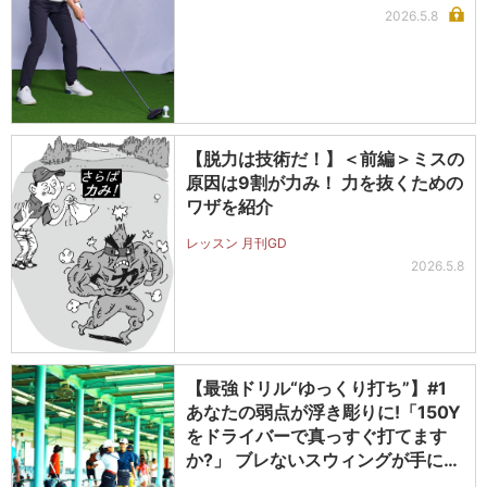
2026.5.8
【脱力は技術だ！】＜前編＞ミスの
原因は9割が力み！ 力を抜くための
ワザを紹介
レッスン 月刊GD
2026.5.8
【最強ドリル“ゆっくり打ち”】#1
あなたの弱点が浮き彫りに!「150Y
をドライバーで真っすぐ打てます
か?」 ブレないスウィングが手に入
る!