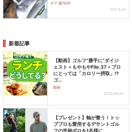
ギア 週刊GD
2021.5.24
新着記事
【動画】ゴルフ“勝手に”ダイジ
ェスト＜もやもやFile.37＞プロ
にとっては「カロリー摂取」!?
ゴ…
動画
2026.08.08
【プレゼント】軸が整う！トッ
ププロも愛用するデサントゴル
フの半袖ポロを1名様に