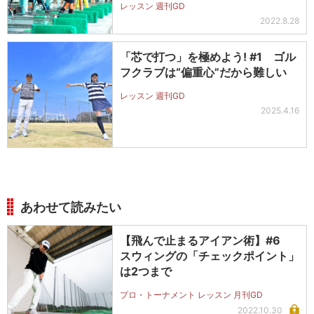
レッスン 週刊GD
2022.8.28
「芯で打つ」を極めよう! #1 ゴル
フクラブは“偏重心”だから難しい
レッスン 週刊GD
2025.4.16
あわせて読みたい
【飛んで止まるアイアン術】#6
スウィングの「チェックポイント」
は2つまで
プロ・トーナメント レッスン 月刊GD
2022.10.30