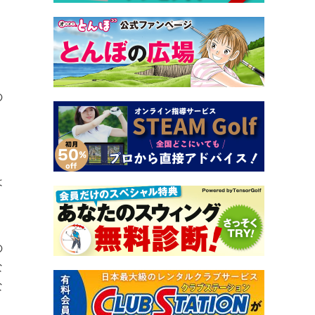
の
は
の
な
な