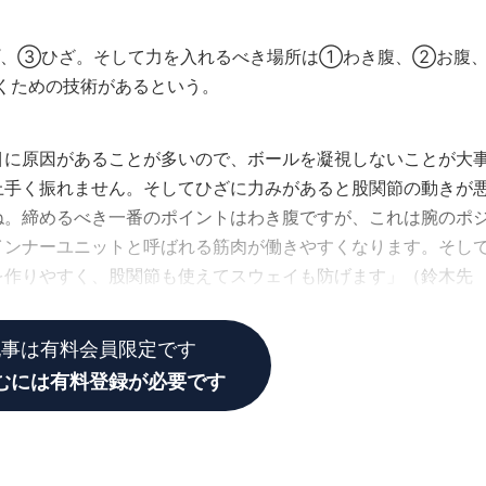
プ、③ひざ。そして力を入れるべき場所は①わき腹、②お腹
くための技術があるという。
目に原因があることが多いので、ボールを凝視しないことが大
上手く振れません。そしてひざに力みがあると股関節の動きが
ね。締めるべき一番のポイントはわき腹ですが、これは腕のポ
インナーユニットと呼ばれる筋肉が働きやすくなります。そし
を作りやすく、股関節も使えてスウェイも防げます」（鈴木先
記事は有料会員限定です
むには有料登録が必要です