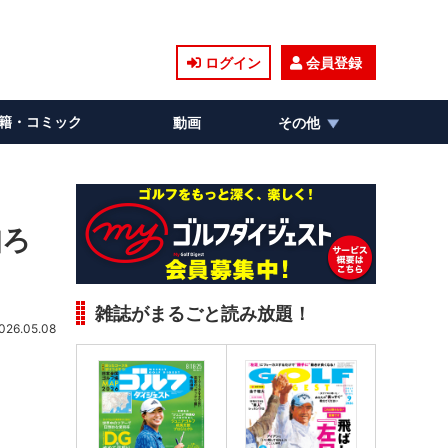
ログイン
会員登録
籍・コミック
動画
その他
知ろ
雑誌がまるごと読み放題！
026.05.08