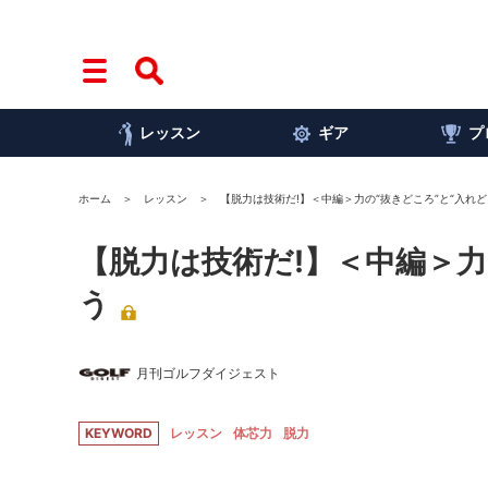
レッスン
ギア
プ
ホーム
レッスン
【脱力は技術だ!】＜中編＞力の“抜きどころ”と“入れど
【脱力は技術だ!】＜中編＞力
う
月刊ゴルフダイジェスト
KEYWORD
レッスン
体芯力
脱力