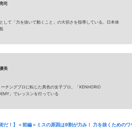
亮司
として「力を抜いて動くこと」の大切さを指導している。日本体
長
優美
ィーチングプロに転じた異色の女子プロ。「KENHORIO
ADEMY」でレッスンを行っている
術だ！】＜前編＞ミスの原因は9割が力み！ 力を抜くためのワ