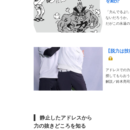
を紹介
「力んでるよ!
ないだろうか。
だがこの永遠のテーマについに解決策が！ T
【脱力は技
アドレスでの力
授してもらおう！ TEXT／Kosuke Suzuki PHOTO／Hiroyuki Tanaka ILLUST／Saek
解説／鈴木亮司 トレーナーとして「力を抜いて動くこと」の大切さを指導している。日本体芯力
会長 解説／勝
静止したアドレスから
力の抜きどころを知る