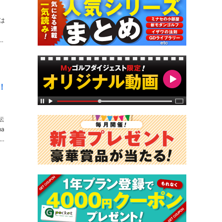
は
。
！
伝