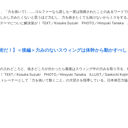
」、「力を抜いて!」……ゴルファーなら誰しも一度は指摘されたことのあるワードで
しかし力みたくないと思うほど力むし、力を抜きたくても抜けないからミスをする
EXT／Kosuke Suzuki PHOTO／Hiroyuki Tanaka
ILLUST／Saekichi Kojima 解説／鈴木亮司ト……
術だ！】＜後編＞力みのないスウィングは体幹から動かすべし
の入れどころと、抜きどころが分かったら最後はスウィング中の力みを取り方を、
ichi Kojima
協会
又……