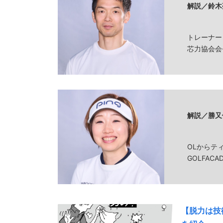
解説／鈴木
トレーナー
芯力協会会
解説／勝又
OLからテ
GOLFAC
【脱力は技