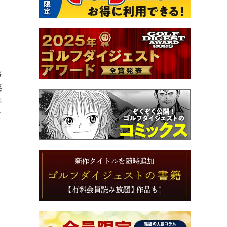
、
事
悪
ジ
て