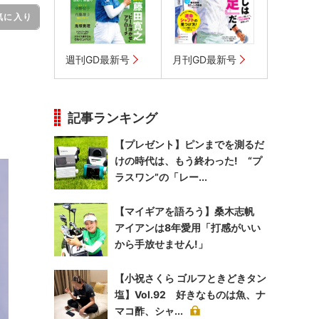
気に入り
」
週刊GD最新号
月刊GD最新号
記事ランキング
【プレゼント】ピンまでを測るだ
けの時代は、もう終わった! “プ
ラスワン”の「レー...
【マイギアを語ろう】桑木志帆
アイアンは8年愛用「打感がいい
から手放せません!」
【小祝さくら ゴルフときどきタン
塩】Vol.92 好きなものは魚、ナ
マコ酢、シャ...