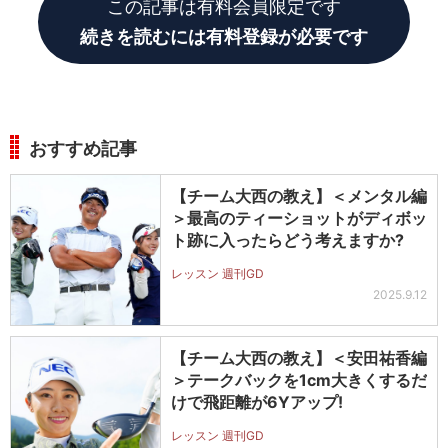
この記事は有料会員限定です
続きを読むには有料登録が必要です
おすすめ記事
【チーム大西の教え】＜メンタル編
＞最高のティーショットがディボッ
ト跡に入ったらどう考えますか?
レッスン 週刊GD
2025.9.12
【チーム大西の教え】＜安田祐香編
＞テークバックを1cm大きくするだ
けで飛距離が6Yアップ!
レッスン 週刊GD