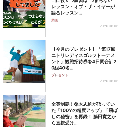
当に役立つ練習は“つまらない”
レッスン・オブ・ザ・イヤーが
語るレッスン…
動画
2026.08.06
【今月のプレゼント】「第17回
ニトリレディスゴルフトーナメ
ント」観戦招待券を4日間合計2
0組40名…
プレゼント
2026.08.06
全英制覇！桑木志帆が語ってい
た「100Yの精度アップ」「飛ば
しの秘密」を再録！ 藤田寛之か
ら直接受け…