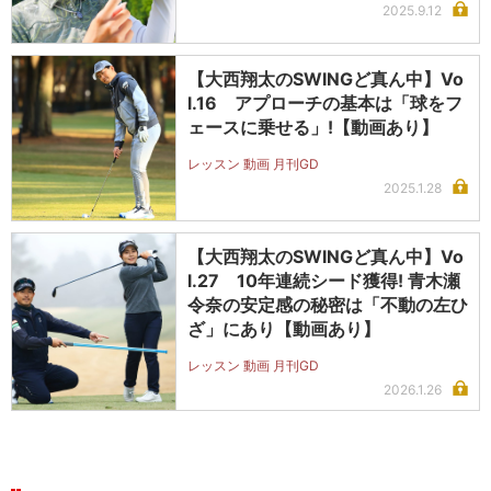
2025.9.12
【大西翔太のSWINGど真ん中】Vo
l.16 アプローチの基本は「球をフ
ェースに乗せる」!【動画あり】
レッスン 動画 月刊GD
2025.1.28
【大西翔太のSWINGど真ん中】Vo
l.27 10年連続シード獲得! 青木瀬
令奈の安定感の秘密は「不動の左ひ
ざ」にあり【動画あり】
レッスン 動画 月刊GD
2026.1.26