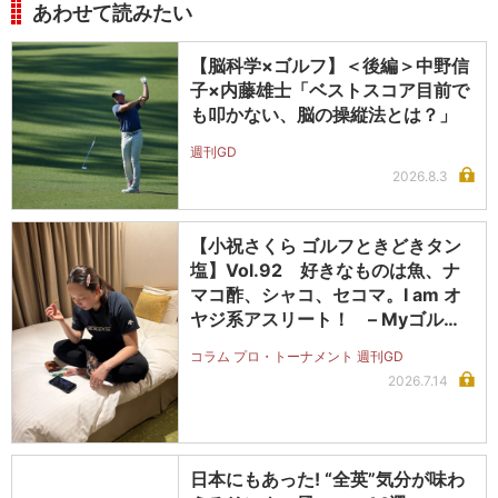
あわせて読みたい
【脳科学×ゴルフ】＜後編＞中野信
子×内藤雄士「ベストスコア目前で
も叩かない、脳の操縦法とは？」
週刊GD
2026.8.3
【小祝さくら ゴルフときどきタン
塩】Vol.92 好きなものは魚、ナ
マコ酢、シャコ、セコマ。I am オ
ヤジ系アスリート！ – Myゴルフ
ダイジェスト
コラム プロ・トーナメント 週刊GD
2026.7.14
日本にもあった! “全英”気分が味わ