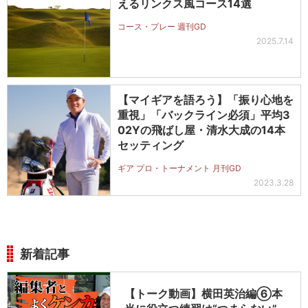
えるリンクス風コース14選
コース・プレー 週刊GD
2025.7.14
【マイギアを語ろう】「振り心地を
重視」「バックライン必須」平均3
02Yの飛ばし屋・清水大成の14本
セッティング
ギア プロ・トーナメント 月刊GD
2023.3.28
新着記事
【トーク動画】横田英治編⑥本