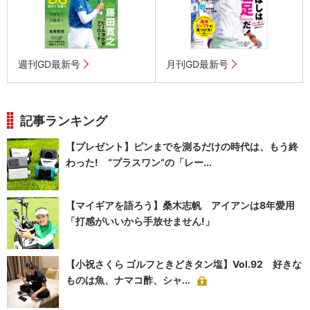
週刊GD最新号
月刊GD最新号
記事ランキング
【プレゼント】ピンまでを測るだけの時代は、もう終
わった! “プラスワン”の「レー...
【マイギアを語ろう】桑木志帆 アイアンは8年愛用
「打感がいいから手放せません!」
【小祝さくら ゴルフときどきタン塩】Vol.92 好きな
ものは魚、ナマコ酢、シャ...