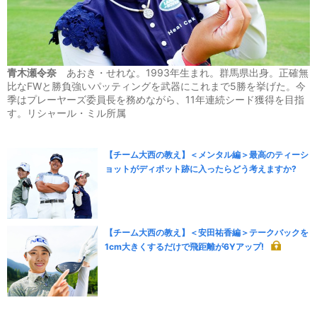
青木瀬令奈
あおき・せれな。1993年生まれ。群馬県出身。正確無
比なFWと勝負強いパッティングを武器にこれまで5勝を挙げた。今
季はプレーヤーズ委員長を務めながら、11年連続シード獲得を目指
す。リシャール・ミル所属
【チーム大西の教え】＜メンタル編＞最高のティーシ
ョットがディボット跡に入ったらどう考えますか?
【チーム大西の教え】＜安田祐香編＞テークバックを
1cm大きくするだけで飛距離が6Yアップ!