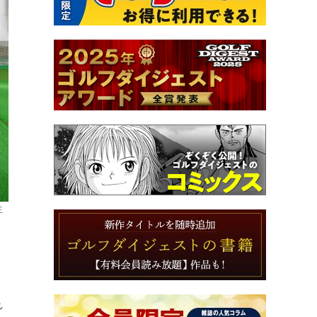
生
。
れ