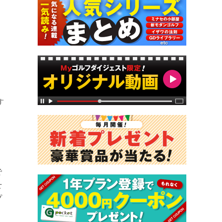
す
で
せ
プ