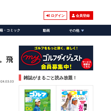
ログイン
会員登録
籍・コミック
動画
その他
。飛
雑誌がまるごと読み放題！
024.03.03