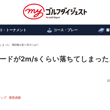
ロ・トーナメント
コース・プレー
書
てしまった。飛距離を取り戻すには?」
ードが2m/sくらい落ちてしまった
2
アップ
香西成都