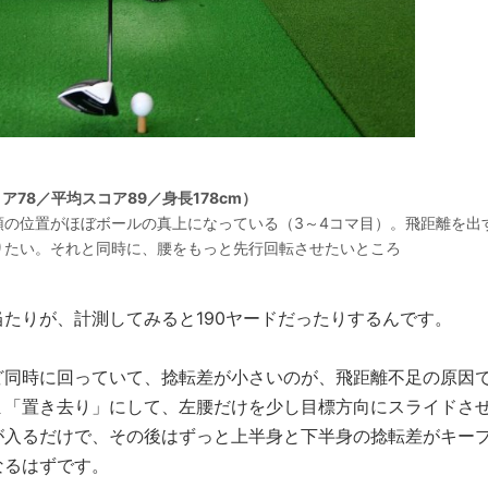
ア78／平均スコア89／身長178cm）
の位置がほぼボールの真上になっている（3～4コマ目）。飛距離を出
りたい。それと同時に、腰をもっと先行回転させたいところ
たりが、計測してみると190ヤードだったりするんです。
同時に回っていて、捻転差が小さいのが、飛距離不足の原因
ま「置き去り」にして、左腰だけを少し目標方向にスライドさ
が入るだけで、その後はずっと上半身と下半身の捻転差がキー
なるはずです。