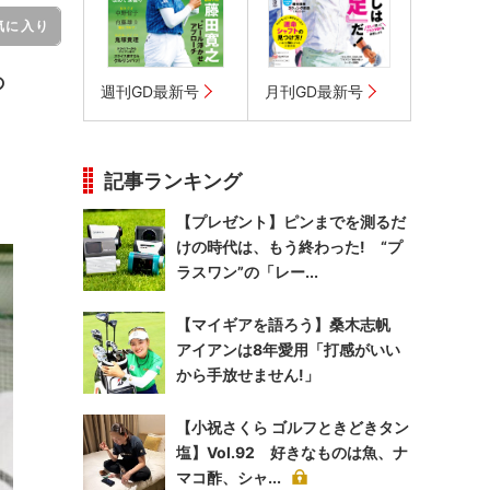
気に入り
の
週刊GD最新号
月刊GD最新号
記事ランキング
【プレゼント】ピンまでを測るだ
けの時代は、もう終わった! “プ
ラスワン”の「レー...
【マイギアを語ろう】桑木志帆
アイアンは8年愛用「打感がいい
から手放せません!」
【小祝さくら ゴルフときどきタン
塩】Vol.92 好きなものは魚、ナ
マコ酢、シャ...