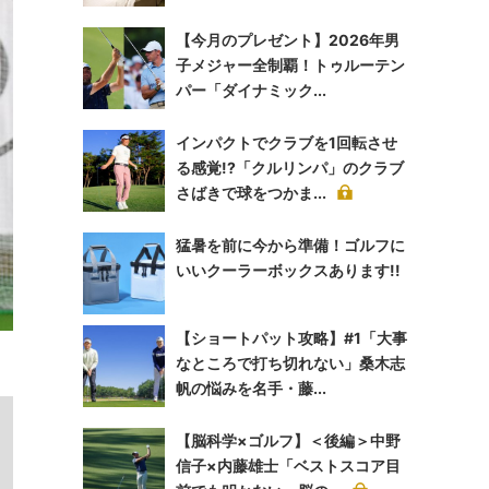
【今月のプレゼント】2026年男
子メジャー全制覇！トゥルーテン
パー「ダイナミック...
インパクトでクラブを1回転させ
る感覚!?「クルリンパ」のクラブ
さばきで球をつかま...
猛暑を前に今から準備！ゴルフに
いいクーラーボックスあります!!
【ショートパット攻略】#1「大事
なところで打ち切れない」桑木志
帆の悩みを名手・藤...
【脳科学×ゴルフ】＜後編＞中野
信子×内藤雄士「ベストスコア目