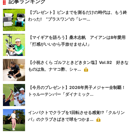
記事ランキング
【プレゼント】ピンまでを測るだけの時代は、もう終
わった! “プラスワン”の「レー...
【マイギアを語ろう】桑木志帆 アイアンは8年愛用
「打感がいいから手放せません!」
【小祝さくら ゴルフときどきタン塩】Vol.92 好きな
ものは魚、ナマコ酢、シャ...
【今月のプレゼント】2026年男子メジャー全制覇！
トゥルーテンパー「ダイナミック...
インパクトでクラブを1回転させる感覚!?「クルリン
パ」のクラブさばきで球をつかま...