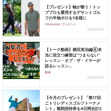
【プレゼント】軸が整う！トッ
ププロも愛用するデサントゴル
フの半袖ポロを1名様に
information
プレゼント
2026.08.08
【トーク動画】横田英治編⑥本
当に役立つ練習は“つまらない”
レッスン・オブ・ザ・イヤーが
語るレッスン…
動画
2026.08.06
【今月のプレゼント】「第17回
ニトリレディスゴルフトーナメ
ント」観戦招待券を4日間合計2