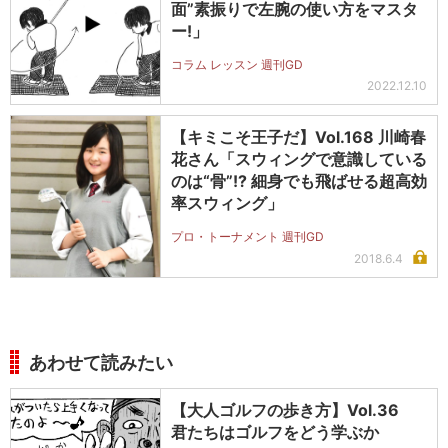
面”素振りで左腕の使い方をマスタ
ー!」
コラム レッスン 週刊GD
2022.12.10
【キミこそ王子だ】Vol.168 川崎春
花さん「スウィングで意識している
のは“骨”!? 細身でも飛ばせる超高効
率スウィング」
プロ・トーナメント 週刊GD
2018.6.4
あわせて読みたい
【大人ゴルフの歩き方】Vol.36
君たちはゴルフをどう学ぶか