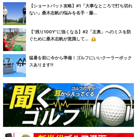
【ショートパット攻略】#1「大事なところで打ち切れ
ない」桑木志帆の悩みを名手・藤...
【“残り100Y”に強くなる】#2「左奥」へのミスを防
ぐために桑木志帆が意識して...
猛暑を前に今から準備！ゴルフにいいクーラーボック
スあります!!