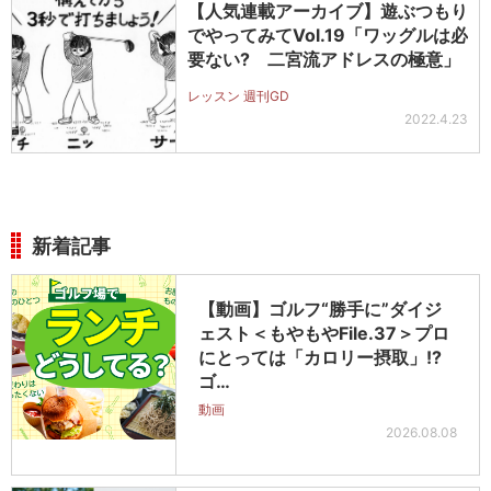
【人気連載アーカイブ】遊ぶつもり
でやってみてVol.19「ワッグルは必
要ない? 二宮流アドレスの極意」
レッスン 週刊GD
2022.4.23
新着記事
【動画】ゴルフ“勝手に”ダイジ
ェスト＜もやもやFile.37＞プロ
にとっては「カロリー摂取」!?
ゴ…
動画
2026.08.08