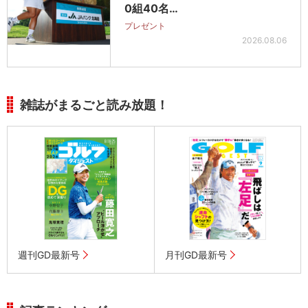
0組40名…
プレゼント
2026.08.06
雑誌がまるごと読み放題！
週刊GD最新号
月刊GD最新号