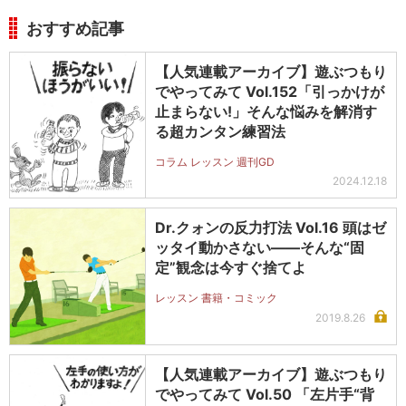
おすすめ記事
【人気連載アーカイブ】遊ぶつもり
でやってみて Vol.152「引っかけが
止まらない!」そんな悩みを解消す
る超カンタン練習法
コラム レッスン 週刊GD
2024.12.18
Dr.クォンの反力打法 Vol.16 頭はゼ
ッタイ動かさない――そんな“固
定”観念は今すぐ捨てよ
レッスン 書籍・コミック
2019.8.26
【人気連載アーカイブ】遊ぶつもり
でやってみて Vol.50 「左片手“背