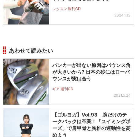
レッスン 週刊GD
2024.1.13
あわせて読みたい
バンカーが出ない原因はバウンス角
が大きいから? 日本の砂にはローバ
ウンスが実は合う
ギア 週刊GD
2021.5.24
【ゴルヨガ】Vol.93 腕だけのテ
ークバックは卒業！「スイミングポ
ーズ」で肩甲骨と胸椎の連動性を高
めよう