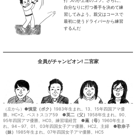
打つのが上達のコツ。さらに、
自分なりに打つ番手を決めて練
習してみよう。親父はコースで
最初に使うドライバーから練習
するんだ
全員がチャンピオン! 二宮家
（左から）●
慎堂（ボク）
1983年生まれ。13、15年四国アマ優
勝。HC+2。ベストスコア59 ●
英二（父）
1958年生まれ。90、
95年四国アマ優勝。HC0。練習場経営 ●
薫（母）
1960年生ま
れ。94～97、01、03年四国女子アマ優勝。HC2。主婦 ●
歌奈子
（妹）
1985年生まれ。07年四国女子アマ優勝。HC5