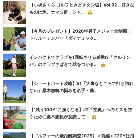
【小祝さくら ゴルフときどきタン塩】Vol.92 好きな
ものは魚、ナマコ酢、シャ...
【今月のプレゼント】2026年男子メジャー全制覇！
トゥルーテンパー「ダイナミック...
インパクトでクラブを1回転させる感覚!?「クルリン
パ」のクラブさばきで球をつかま...
【ショートパット攻略】#1「大事なところで打ち切れ
ない」桑木志帆の悩みを名手・藤...
【“残り100Y”に強くなる】#2「左奥」へのミスを防
ぐために桑木志帆が意識して...
【ゴルファーの飛距離調査2025】＜前編＞220Yは飛