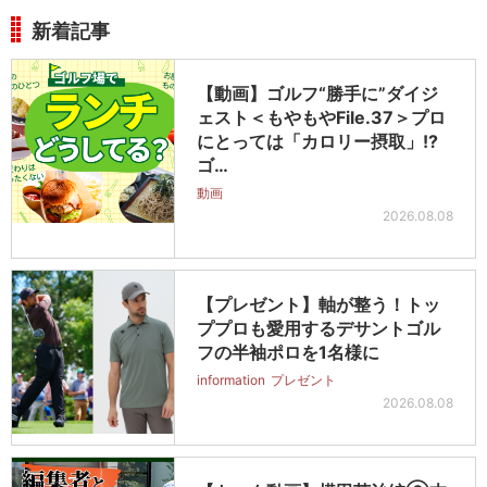
新着記事
【動画】ゴルフ“勝手に”ダイジ
ェスト＜もやもやFile.37＞プロ
にとっては「カロリー摂取」!?
ゴ…
動画
2026.08.08
【プレゼント】軸が整う！トッ
ププロも愛用するデサントゴル
フの半袖ポロを1名様に
information
プレゼント
2026.08.08