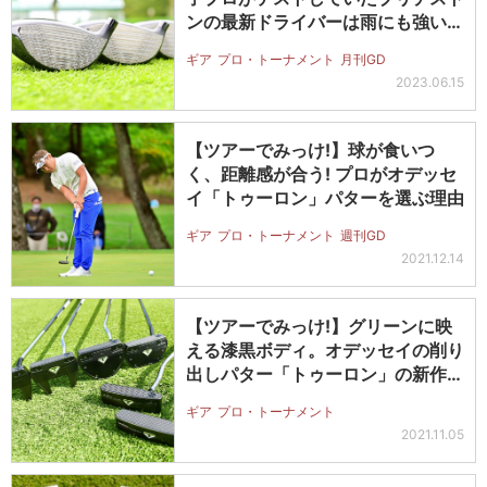
ンの最新ドライバーは雨にも強い!?
【…
ギア
プロ・トーナメント
月刊GD
2023.06.15
【ツアーでみっけ!】球が食いつ
く、距離感が合う! プロがオデッセ
イ「トゥーロン」パターを選ぶ理由
ギア
プロ・トーナメント
週刊GD
2021.12.14
【ツアーでみっけ!】グリーンに映
える漆黒ボディ。オデッセイの削り
出しパター「トゥーロン」の新作登
場
ギア
プロ・トーナメント
2021.11.05