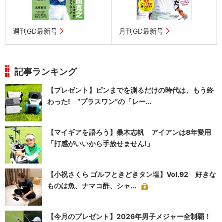
週刊GD最新号
月刊GD最新号
記事ランキング
【プレゼント】ピンまでを測るだけの時代は、もう終
わった! “プラスワン”の「レー...
【マイギアを語ろう】桑木志帆 アイアンは8年愛用
「打感がいいから手放せません!」
【小祝さくら ゴルフときどきタン塩】Vol.92 好きな
ものは魚、ナマコ酢、シャ...
【今月のプレゼント】2026年男子メジャー全制覇！