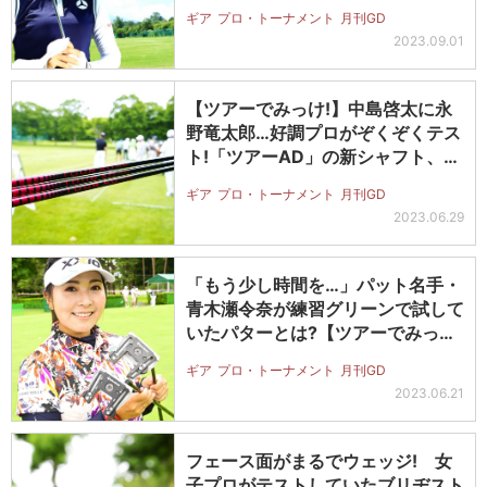
で…
ギア
プロ・トーナメント
月刊GD
2023.09.01
【ツアーでみっけ!】中島啓太に永
野竜太郎…好調プロがぞくぞくテス
ト!「ツアーAD」の新シャフト、気
に…
ギア
プロ・トーナメント
月刊GD
2023.06.29
「もう少し時間を…」パット名手・
青木瀬令奈が練習グリーンで試して
いたパターとは?【ツアーでみっ
け!】
ギア
プロ・トーナメント
月刊GD
2023.06.21
フェース面がまるでウェッジ! 女
子プロがテストしていたブリヂスト