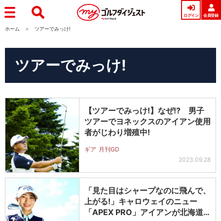
ログイン
会員登録
ホーム
ツアーでみっけ!
ツアーでみっけ!
【ツアーでみっけ!】なぜ!? 男子
ツアーでヨネックスのアイアン使用
者がじわり増殖中!
ギア
月刊GD
2023.09.28
「見た目はシャープなのに飛んで、
上がる!」キャロウェイのニュー
「APEX PRO」アイアンが北海道