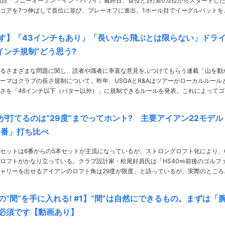
コアを7つ伸ばして首位に並び、プレーオフに進出。1ホール目でイーグルパットを
め、逆転優勝を果たした。 写真はZOZOチャンピオンシップ（PHOTO／Tadashi A……
す】「43インチもあり」「長いから飛ぶとは限らない」ドラ
インチ規制”どう思う?
るさまざまな問題に関し、読者や識者に率直な意見をぶつけてもらう連載「山を動
ーマはクラブの長さ規制について。昨年、USGAとR&Aはツアーがローカルルール
さを「46インチ以下（パター以外）」に規制できるルールを発表。これによってゴ
識者、アマチュアゴルファーに意見を聞いた。 ●遅きに失した感はあります
りは……
が打てるのは“29度”までってホント? 主要アイアン22モデル
7番」打ち比べ
セットは6番からの5本セットが主流になっているが、ストロングロフト化により、
ロフトがかなり立っている。クラブ設計家・松尾好員氏は「HS40㎧前後のゴルフ
ャリーを出せるアイアンのロフト角は29度が限度」と語っているが、実際のところ
番アイアンと7番アイアンを打ち比べてみた。 PHOTO／Hiroaki Arihara、
の“間”を手に入れる! #1】“間”は自然にできるもの。まずは「
必須です【動画あり】