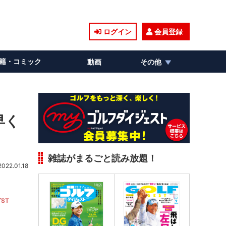
ログイン
会員登録
籍・コミック
動画
その他
早く
雑誌がまるごと読み放題！
2022.01.18
ST