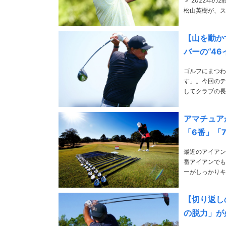
＞ 2022年の2戦目「ソニーオープン・イン・ハワイ」最終日、首位と2打差の2位からスタートした
松山英樹が、ス
【山を動か
バーの“46
ゴルフにまつわ
す」。今回のテ
してクラブの長
フ界はどう変わる? 
が、できないよ
アマチュア
「6番」「
最近のアイアン
番アイアンでも
ーがしっかりキ
うなのか。29度前後の6
To……
【切り返し
の脱力」が