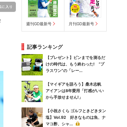
気に入り
露
週刊GD最新号
月刊GD最新号
記事ランキング
【プレゼント】ピンまでを測るだ
けの時代は、もう終わった! “プ
ラスワン”の「レー...
【マイギアを語ろう】桑木志帆
アイアンは8年愛用「打感がいい
から手放せません!」
【小祝さくら ゴルフときどきタン
塩】Vol.92 好きなものは魚、ナ
マコ酢、シャ...