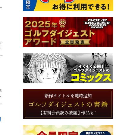
沈
イ
か
と
ル
6
ァ
ど
腕