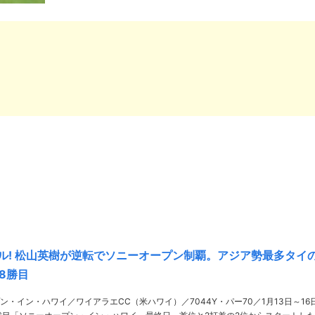
ル! 松山英樹が逆転でソニーオープン制覇。アジア勢最多タイ
8勝目
ン・イン・ハワイ／ワイアラエCC（米ハワイ）／7044Y・パー70／1月13日～16