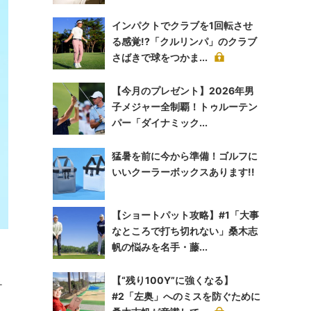
インパクトでクラブを1回転させ
る感覚!?「クルリンパ」のクラブ
さばきで球をつかま...
【今月のプレゼント】2026年男
子メジャー全制覇！トゥルーテン
パー「ダイナミック...
猛暑を前に今から準備！ゴルフに
いいクーラーボックスあります!!
【ショートパット攻略】#1「大事
なところで打ち切れない」桑木志
帆の悩みを名手・藤...
【“残り100Y”に強くなる】
チ
#2「左奥」へのミスを防ぐために