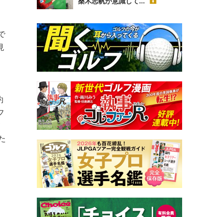
桑木志帆が意識して...
う
で
見
約
フ
た