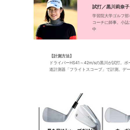
試打／黒川莉奈子
学習院大学ゴルフ部
コーチに師事。小誌
中
【計測方法】
ドライバーHS41～42m/sの黒川が試打。
道計測器「フライトスコープ」で計測。デー