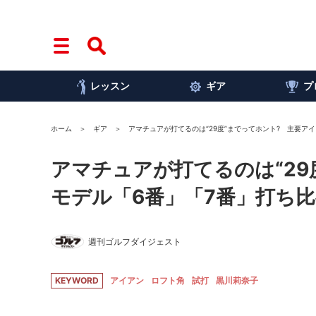
レッスン
ギア
プ
ホーム
ギア
アマチュアが打てるのは“29度”までってホント? 主要アイ
アマチュアが打てるのは“29
モデル「6番」「7番」打ち
週刊ゴルフダイジェスト
KEYWORD
アイアン
ロフト角
試打
黒川莉奈子