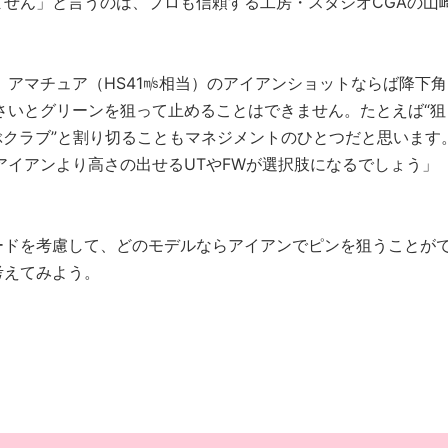
せん」と言うのは、プロも信頼する工房・スタジオCGAの山
、アマチュア（HS41㎧相当）のアイアンショットならば降下角
さいとグリーンを狙って止めることはできません。たとえば“狙
運ぶクラブ”と割り切ることもマネジメントのひとつだと思います
アイアンより高さの出せるUTやFWが選択肢になるでしょう」
ードを考慮して、どのモデルならアイアンでピンを狙うことが
考えてみよう。
!