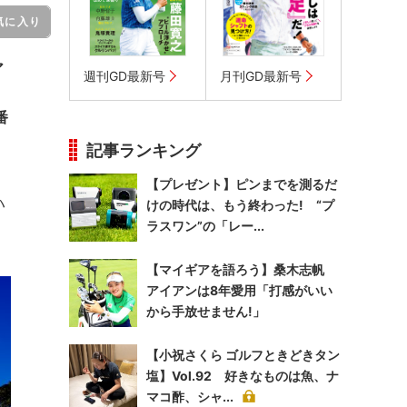
気に入り
ア
週刊GD最新号
月刊GD最新号
番
記事ランキング
【プレゼント】ピンまでを測るだ
ハ
けの時代は、もう終わった! “プ
ラスワン”の「レー...
【マイギアを語ろう】桑木志帆
アイアンは8年愛用「打感がいい
から手放せません!」
【小祝さくら ゴルフときどきタン
塩】Vol.92 好きなものは魚、ナ
マコ酢、シャ...