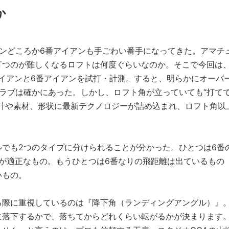
か
ンどころか6番アイアンも手ごわい番手になってきた。アマチ
打つのが難しくなるロフトは何度ぐらいなのか。そこで今回は
番アイアンと6番アイアンを試打・計測。すると、明らかにオーバ
ラブは確かにあった。しかし、ロフト角が立っていても“打て
計や素材、形状に最新テクノロジーが詰め込まれ、ロフト角以
でも2つのタイプに分けられることが分かった。ひとつは6番
が適正なもの。もうひとつは6番なりの飛距離は出ているもの
いもの。
る際に重視しているのは『降下角（ランディングアングル）』
に落下するかで、落ちてからどれくらい転がるかが決まります