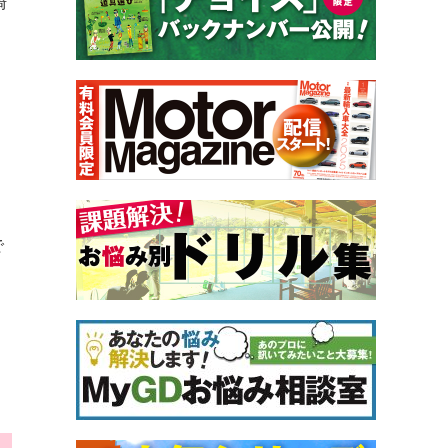
崎
。
で