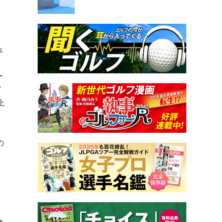
ュ
、
ー
て
上
の
。
。