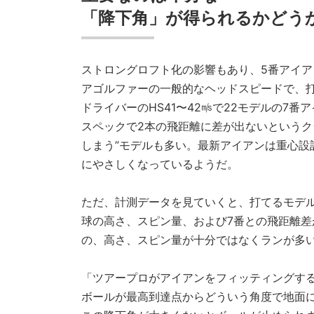
「降下角」が得られるかどう
ストロングロフト化の影響もあり、5番アイア
アゴルファーの一般的なヘッドスピードで、
ドライバーのHS41〜42㎧で22モデルの7
スペックで2本の飛距離に差が出ないというク
しまう”モデルも多い。最新アイアンは重心設
にやさしくなっているようだ。
ただ、計測データを見ていくと、打てるモデル
球の高さ、スピン量、および7番との飛距離差
の、高さ、スピン量が十分ではなくランが多
「ツアープロがアイアンをフィッティングす
ボールが最高到達点からどういう角度で地面