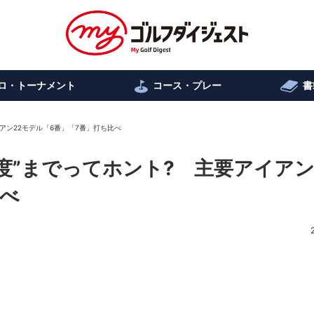
ロ・トーナメント
コース・プレー
書
アン22モデル「6番」「7番」打ち比べ
度”までってホント? 主要アイアン
比べ