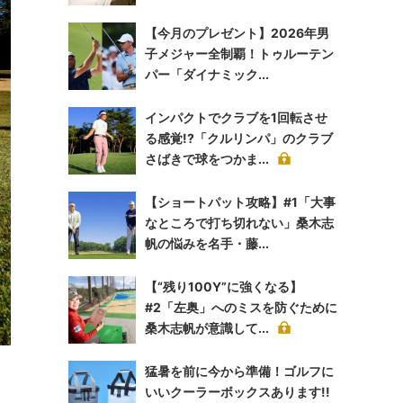
【今月のプレゼント】2026年男
子メジャー全制覇！トゥルーテン
パー「ダイナミック...
インパクトでクラブを1回転させ
る感覚!?「クルリンパ」のクラブ
さばきで球をつかま...
【ショートパット攻略】#1「大事
なところで打ち切れない」桑木志
帆の悩みを名手・藤...
【“残り100Y”に強くなる】
#2「左奥」へのミスを防ぐために
桑木志帆が意識して...
猛暑を前に今から準備！ゴルフに
いいクーラーボックスあります!!