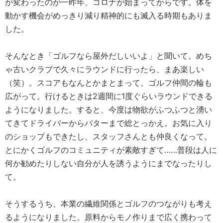
が変わったのが一昨年、コロナが始まってからです。体を
動かす機会がめっきり減り精神的にも滅入る時期もありま
した。
そんなとき「ゴルフなら屋外だしいいよ」と聞いて。めち
ゃ古いクラブで久々にラウンドに行ったら、まあ楽しい
（笑）。スコアもなんとかまとまって、ゴルフ仲間の輪も
広がって。行けるときは2週間に1度ぐらいラウンドできる
ようになりました。すると、今度は物欲がふつふつと湧い
てきてドライバーからパターまで総とっかえ。お気に入り
のショップもできたし、スタッフさんとも仲良くなって。
とにかくゴルフのコミュニティが素敵すぎて……普段は人に
何か勧めたりしない自分が人を誘うようにまでなったりし
て。
そうするうち、本業の繊維関係とゴルフのつながりも考え
るようになりました。原料からモノ作りまで広く携わって