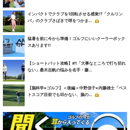
インパクトでクラブを1回転させる感覚!?「クルリン
パ」のクラブさばきで球をつかま...
猛暑を前に今から準備！ゴルフにいいクーラーボック
スあります!!
【ショートパット攻略】#1「大事なところで打ち切れ
ない」桑木志帆の悩みを名手・藤...
【脳科学×ゴルフ】＜後編＞中野信子×内藤雄士「ベス
トスコア目前でも叩かない、脳の...