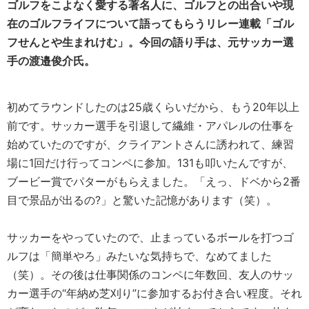
ゴルフをこよなく愛する著名人に、ゴルフとの出合いや現
在のゴルフライフについて語ってもらうリレー連載「ゴル
フせんとや生まれけむ」。今回の語り手は、元サッカー選
手の
渡邉俊介
氏。
初めてラウンドしたのは25歳くらいだから、もう20年以上
前です。サッカー選手を引退して繊維・アパレルの仕事を
始めていたのですが、クライアントさんに誘われて、練習
場に1回だけ行ってコンペに参加。131も叩いたんですが、
ブービー賞でパターがもらえました。「えっ、ドベから2番
目で景品が出るの?」と驚いた記憶があります（笑）。
サッカーをやっていたので、止まっているボールを打つゴ
ルフは「簡単やろ」みたいな気持ちで、なめてました
（笑）。その後は仕事関係のコンペに年数回、友人のサッ
カー選手の“年納め芝刈り”に参加するお付き合い程度。それ