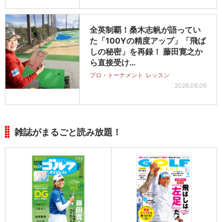
全英制覇！桑木志帆が語ってい
た「100Yの精度アップ」「飛ば
しの秘密」を再録！ 藤田寛之か
ら直接受け…
プロ・トーナメント
レッスン
2026.08.06
雑誌がまるごと読み放題！