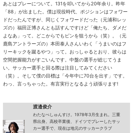
あとはプレーについて。131を叩いてから20年余り。昨年
「88」が出ました。僕は現役時代、ポジションはフォワー
ドだったんですが、同じくフォワードだった（元浦和レッ
ズの）福田正博さんとも話すんですけど「俺たち、ダメだ
よなあ」って。どこからでもピンを狙うから（笑）。（元
鹿島アントラーズの）本田泰人さんいわく「うまいのはフ
リーキックを蹴るやつ」って。おっしゃるとおり、彼らは
空間把握能力がすごいんです。中盤の選手が総じてうま
い。サッカー選手と回る際は注目してみてください
（笑）。そして僕の目標は「今年中に70台を出す」です。
わっ、言っちゃった。有言実行となるよう頑張ります!
渡邉俊介
わたなべしゅんすけ。1978年3月生まれ。三重
県出身。高校卒業後、ドイツでプレーしたサッ
カー選手で、現在は地元のサッカークラブ