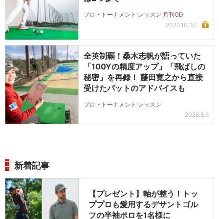
プロ・トーナメント レッスン 月刊GD
2022.10.30
全英制覇！桑木志帆が語っていた
「100Yの精度アップ」「飛ばしの
秘密」を再録！ 藤田寛之から直接
受けたパットのアドバイスも
プロ・トーナメント レッスン
2026.8.6
新着記事
【プレゼント】軸が整う！トッ
ププロも愛用するデサントゴル
フの半袖ポロを1名様に