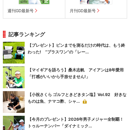
週刊GD最新号
月刊GD最新号
記事ランキング
【プレゼント】ピンまでを測るだけの時代は、もう終
わった! “プラスワン”の「レー...
【マイギアを語ろう】桑木志帆 アイアンは8年愛用
「打感がいいから手放せません!」
【小祝さくら ゴルフときどきタン塩】Vol.92 好きな
ものは魚、ナマコ酢、シャ...
【今月のプレゼント】2026年男子メジャー全制覇！
トゥルーテンパー「ダイナミック...