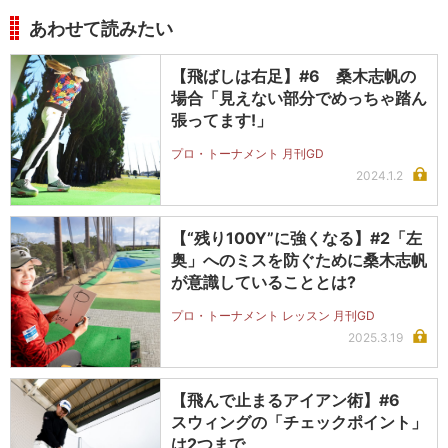
あわせて読みたい
【飛ばしは右足】#6 桑木志帆の
場合「見えない部分でめっちゃ踏ん
張ってます!」
プロ・トーナメント 月刊GD
2024.1.2
【“残り100Y”に強くなる】#2「左
奥」へのミスを防ぐために桑木志帆
が意識していることとは?
プロ・トーナメント レッスン 月刊GD
2025.3.19
【飛んで止まるアイアン術】#6
スウィングの「チェックポイント」
は2つまで