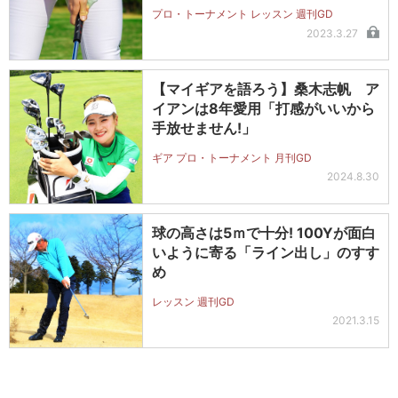
プロ・トーナメント レッスン 週刊GD
2023.3.27
【マイギアを語ろう】桑木志帆 ア
イアンは8年愛用「打感がいいから
手放せません!」
ギア プロ・トーナメント 月刊GD
2024.8.30
球の高さは5ｍで十分! 100Yが面白
いように寄る「ライン出し」のすす
め
レッスン 週刊GD
2021.3.15