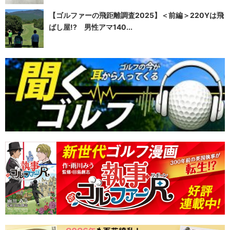
【ゴルファーの飛距離調査2025】＜前編＞220Yは飛
ばし屋!? 男性アマ140...