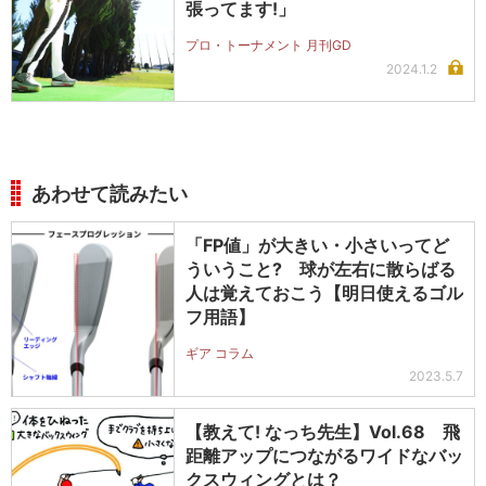
張ってます!」
プロ・トーナメント 月刊GD
2024.1.2
あわせて読みたい
「FP値」が大きい・小さいってど
ういうこと? 球が左右に散らばる
人は覚えておこう【明日使えるゴル
フ用語】
ギア コラム
2023.5.7
【教えて! なっち先生】Vol.68 飛
距離アップにつながるワイドなバッ
クスウィングとは？