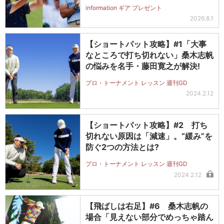
（#5～#PW）＋ICONグリップセ
information ギア プレゼント
ットを抽選で2名に！
2026.8.1
【ショートパット攻略】#1「大事
なところで打ち切れない」桑木志帆
の悩みを名手・藤田寛之が解決!
プロ・トーナメント レッスン 週刊GD
2024.2.12
【ショートパット攻略】#2 打ち
切れない原因は「減速」。“緩み”を
防ぐ2つの方法とは?
プロ・トーナメント レッスン 週刊GD
2024.2.12
【飛ばしは右足】#6 桑木志帆の
場合「見えない部分でめっちゃ踏ん