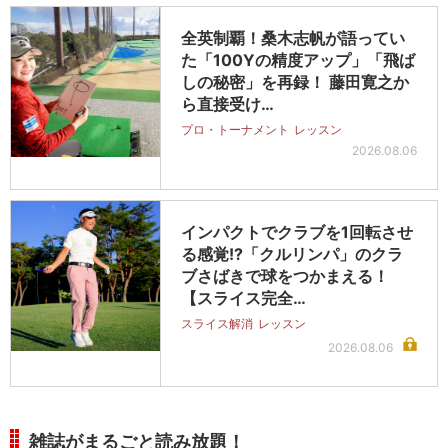
全英制覇！桑木志帆が語ってい
た「100Yの精度アップ」「飛ば
しの秘密」を再録！ 藤田寛之か
ら直接受け…
プロ・トーナメント
レッスン
2026.08.06
インパクトでクラブを1回転させ
る感覚!?「クルリンパ」のクラ
ブさばきで球をつかまえる！
【スライス完全…
スライス解消
レッスン
2026.08.06
雑誌がまるごと読み放題！