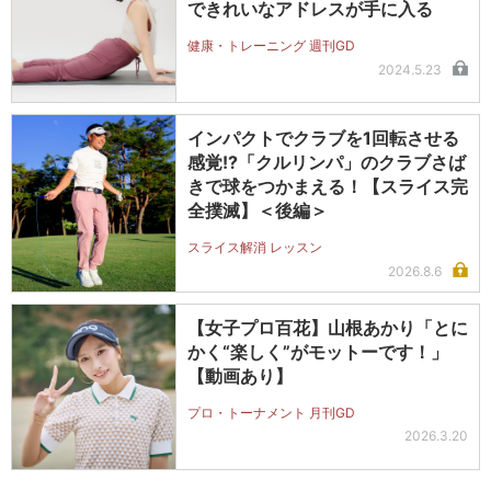
できれいなアドレスが手に入る
健康・トレーニング 週刊GD
2024.5.23
インパクトでクラブを1回転させる
感覚!?「クルリンパ」のクラブさば
きで球をつかまえる！【スライス完
全撲滅】＜後編＞
スライス解消 レッスン
2026.8.6
【女子プロ百花】山根あかり「とに
かく“楽しく”がモットーです！」
【動画あり】
プロ・トーナメント 月刊GD
2026.3.20