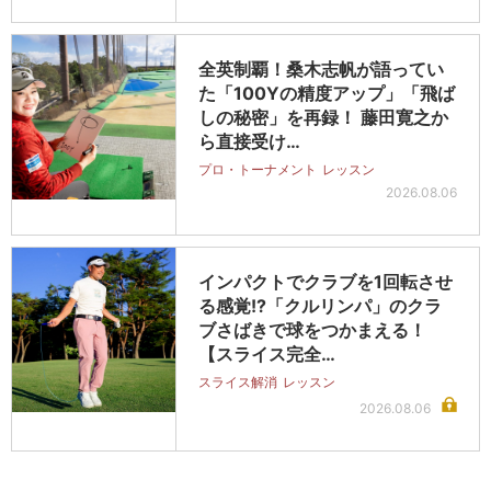
全英制覇！桑木志帆が語ってい
た「100Yの精度アップ」「飛ば
しの秘密」を再録！ 藤田寛之か
ら直接受け…
プロ・トーナメント
レッスン
2026.08.06
インパクトでクラブを1回転させ
る感覚!?「クルリンパ」のクラ
ブさばきで球をつかまえる！
【スライス完全…
スライス解消
レッスン
2026.08.06