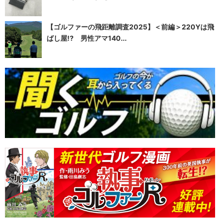
【ゴルファーの飛距離調査2025】＜前編＞220Yは飛
ばし屋!? 男性アマ140...