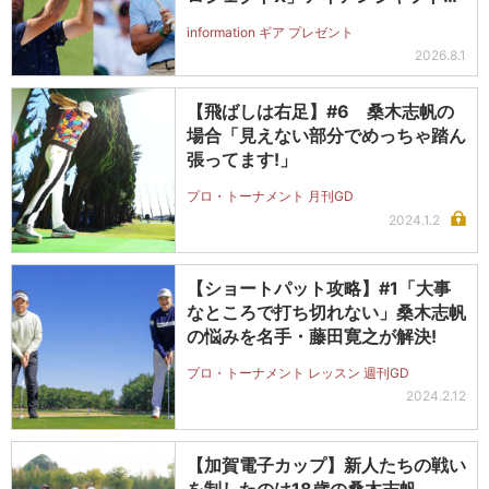
（#5～#PW）＋ICONグリップセ
information ギア プレゼント
ットを抽選で2名に！
2026.8.1
【飛ばしは右足】#6 桑木志帆の
場合「見えない部分でめっちゃ踏ん
張ってます!」
プロ・トーナメント 月刊GD
2024.1.2
【ショートパット攻略】#1「大事
なところで打ち切れない」桑木志帆
の悩みを名手・藤田寛之が解決!
プロ・トーナメント レッスン 週刊GD
2024.2.12
【加賀電子カップ】新人たちの戦い