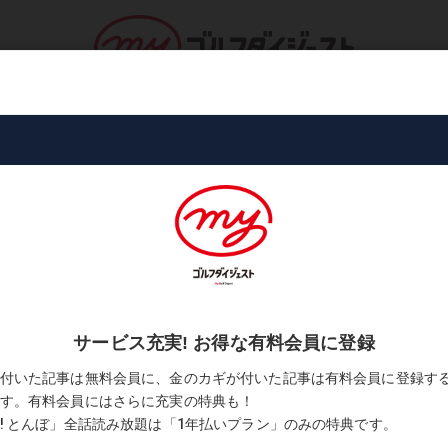
ロ・トーナメント
コース・プレー
書
悲しい出来事」の巻
ol.270「父親の新盆で悲しい出来