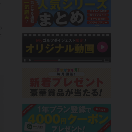
っ
も
と