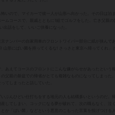
も怖いので、マイカーで彼一人が山形へ向かった。その日は泊
ホームコースで、親戚とともに1組でゴルフをした。亡き父親の
思い出話をして、いいご供養になった。
東京ナンバーの自家用車のフロントワイパー部分に紙が挟んで
! 山形にばい菌を持ってくるな! さっさと東京へ帰ってくれ」
で、あえてコースのフロントにこんな嫌がらせがあったという
くの父親の新盆での帰省がとても複雑なものになってしまった
なってしまったと話していた。
ずいぶんひどい仕打ちをする地元の人も結構多いというのだ。
倒産してしまい、コックになる夢が破れて、次の職もなく、泣
」とか「ばい菌」などという悪意のこもった言葉を投げつける