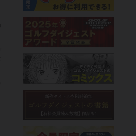
和
び
に
違
」