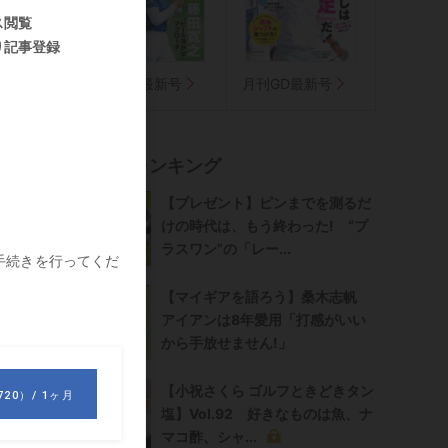
気に入り
週刊GD最新号
月刊GD最新号
記事ランキング
そ
、
【プレゼント】ピンまでを測るだ
けの時代は、もう終わった! “プ
ラスワン”の「レー...
【マイギアを語ろう】桑木志帆
アイアンは8年愛用「打感がいい
から手放せません!」
【小祝さくら ゴルフときどきタン
塩】Vol.92 好きなものは魚、ナ
マコ酢、シャ...