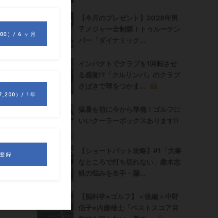
【今月のプレゼント】2026年男
子メジャー全制覇！トゥルーテン
パー「ダイナミック...
インパクトでクラブを1回転させ
る感覚!?「クルリンパ」のクラブ
さばきで球をつかま...
猛暑を前に今から準備！ゴルフに
いいクーラーボックスあります!!
ま
【ショートパット攻略】#1「大事
なところで打ち切れない」桑木志
、
帆の悩みを名手・藤...
【脳科学×ゴルフ】＜後編＞中野
そ
信子×内藤雄士「ベストスコア目