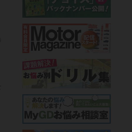
稿
て
。