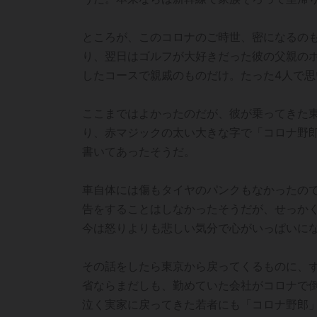
ところが、このコロナのご時世、密になるの
り、翌日はゴルフが大好きだった彼の父親の
したコースで親戚のものだけ。たった4人で
ここまではよかったのだが、彼が乗ってきた
り、赤マジックの太い大きな字で「コロナ野郎
書いてあったそうだ。
車自体には傷もタイヤのパンクもなかったの
告をすることはしなかったそうだが、せっか
今は怒りよりも悲しい気分で心がいっぱいに
その話をしたら東京から戻ってくるものに、
省ならまだしも、勤めていた会社がコロナで
泣く実家に戻ってきた若者にも「コロナ野郎