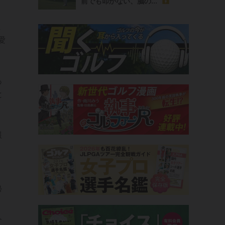
前でも叩かない、脳の...
ま
愛
あ
と
報
。
帰
く
人