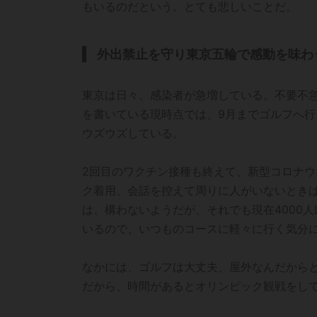
もいるのだという。とても悲しいことだ。
外出禁止を守り東京五輪で感動を味わ
東京は日々、感染者が急増している。不要不
を書いている現時点では、9月までゴルフへ
ウズウズしている。
2回目のワクチン接種も終えて、新型コロナ
ク着用、会話を控えて周りに人がいないとき
は、構わないようだが、それでも現在4000
いるので、いつものコースに軽々に行く気分
なかには、ゴルフは大丈夫、屋外なんだから
だから、時間があるとオリンピック観戦をし