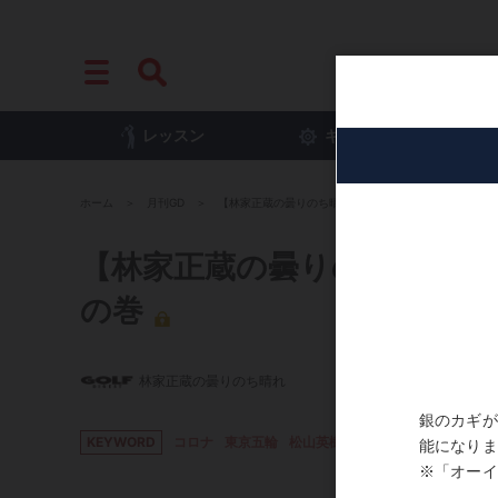
レッスン
ギア
プ
ホーム
月刊GD
【林家正蔵の曇りのち晴れ】Vol.270「父親の新盆で
【林家正蔵の曇りのち晴れ】V
の巻
林家正蔵の曇りのち晴れ
KEYWORD
コロナ
東京五輪
松山英樹
林家正蔵