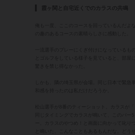
霞ヶ関と自宅近くでのカラスの共鳴
俺も一度、ここのコースを回っているんだよ
の趣のあるコースの素晴らしさに感動した。
一流選手のプレーにくぎ付けになっているも
とゴルフをしている様子を見ていると、部屋
驚きを禁じ得なかった。
しかも、隣の埼玉県が会場。同じ日本で緊急
和感を持ったのは私だけだろうか。
松山選手が8番のティーショット。カラスが
同じタイミングでカラスが鳴いて、このパー
ー。カラスのやつめ！と画面に向かって叱り
と鳴いた。こんなこともあるもんだな。どう