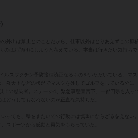
う
急の外出は禁止とのことだから、仕事以外はとりあえずこの原
行くのはお預けにしようと考えている。本当は行きたい気持ちで
ウイルスワクチン予防接種済証なるものをいただいている。マス
は、炎天下などの状況でマスクを外してゴルフをしている分に
人以上の感染者。ステージ4、緊急事態宣言下、一都四県も入っ
にはどうしてもなれないのが正直な気持ちだ。
といっても、県をまたいでの行動には慎重にならざるをえない
て、スポーツから感動と勇気をもらっていた。