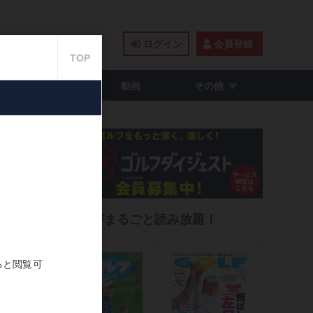
ログイン
会員登録
籍・コミック
動画
その他
事」
雑誌がまるごと読み放題！
2021.08.22