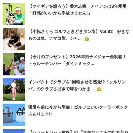
【マイギアを語ろう】桑木志帆 アイアンは8年愛用
「打感がいいから手放せません!」
【小祝さくら ゴルフときどきタン塩】Vol.92 好きな
ものは魚、ナマコ酢、シャ...
【今月のプレゼント】2026年男子メジャー全制覇！
トゥルーテンパー「ダイナミック...
インパクトでクラブを1回転させる感覚!?「クルリン
パ」のクラブさばきで球をつかま...
猛暑を前に今から準備！ゴルフにいいクーラーボック
スあります!!
【ショートパット攻略】#1「大事なところで打ち切れ