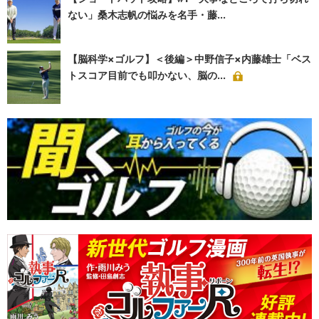
ない」桑木志帆の悩みを名手・藤...
【脳科学×ゴルフ】＜後編＞中野信子×内藤雄士「ベス
トスコア目前でも叩かない、脳の...