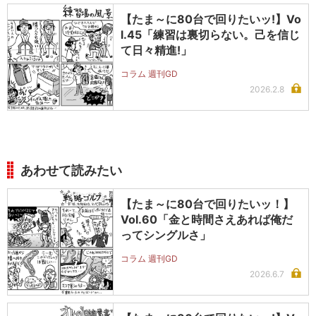
【たま～に80台で回りたいッ!】Vo
l.45「練習は裏切らない。己を信じ
て日々精進!」
コラム 週刊GD
2026.2.8
あわせて読みたい
【たま～に80台で回りたいッ！】
Vol.60「金と時間さえあれば俺だ
ってシングルさ」
コラム 週刊GD
2026.6.7