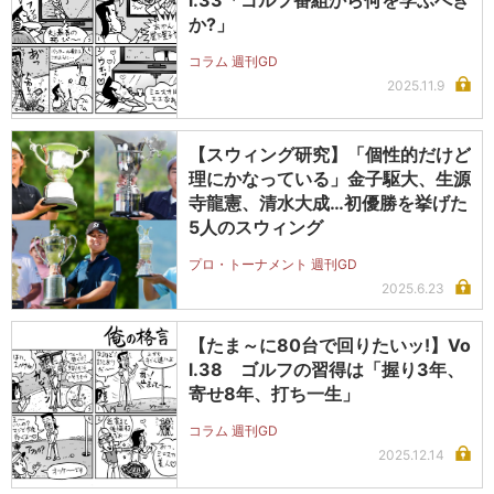
l.33「ゴルフ番組から何を学ぶべき
か?」
コラム 週刊GD
2025.11.9
【スウィング研究】「個性的だけど
理にかなっている」金子駆大、生源
寺龍憲、清水大成…初優勝を挙げた
5人のスウィング
プロ・トーナメント 週刊GD
2025.6.23
【たま～に80台で回りたいッ!】Vo
l.38 ゴルフの習得は「握り3年、
寄せ8年、打ち一生」
コラム 週刊GD
2025.12.14