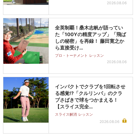
2026.08.06
全英制覇！桑木志帆が語ってい
た「100Yの精度アップ」「飛ば
しの秘密」を再録！ 藤田寛之か
ら直接受け…
プロ・トーナメント
レッスン
2026.08.06
インパクトでクラブを1回転させ
る感覚!?「クルリンパ」のクラ
ブさばきで球をつかまえる！
【スライス完全…
スライス解消
レッスン
2026.08.06