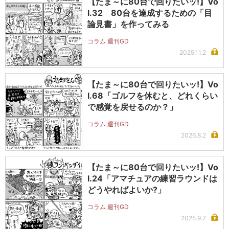
【たま～に80台で回りたいッ!】Vo
l.32 80台を達成するための「目
論見書」を作ってみる
コラム 週刊GD
2025.11.2
【たま～に80台で回りたいッ!】Vo
l.68「ゴルフを休むと、どれくらい
で感覚を戻せるのか？」
コラム 週刊GD
2026.8.2
【たま～に80台で回りたいッ!】Vo
l.24「アマチュアの練習ラウンドは
どうやればよいか?」
コラム 週刊GD
2025.9.7