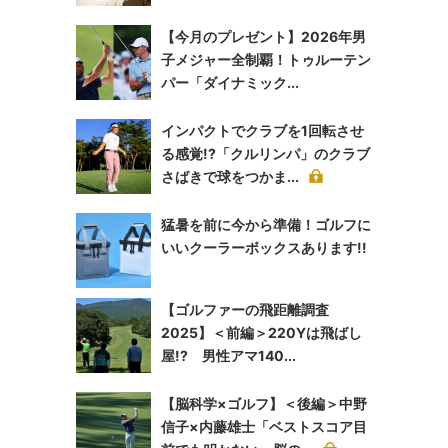
【今月のプレゼント】2026年男
子メジャー全制覇！トゥルーテン
パー「ダイナミック...
インパクトでクラブを1回転させ
る感覚!?「クルリンパ」のクラブ
さばきで球をつかま...
猛暑を前に今から準備！ゴルフに
いいクーラーボックスあります!!
【ゴルファーの飛距離調査
2025】＜前編＞220Yは飛ばし
屋!? 男性アマ140...
【脳科学×ゴルフ】＜後編＞中野
信子×内藤雄士「ベストスコア目