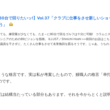
80台で回りたいッ!】Vol.37「クラブに仕事をさせ新しいショ
う」
ても、練習量が少なくても、たま～に80台で回るゴルフは十分に可能! コラムニ
ジョンを指南。 ILLUST／Shinichi Hoshi >>前回のお話はこちら
議員を干さずに、たくさん仕事をさせて名誉挽回を図るそうです。じゃあ、うちの
密の小……
ような格言です。実は私が考案したもので、鰻職人の格言「串
のです。
実は結構当たっている部分もあります。それを今からとくと説