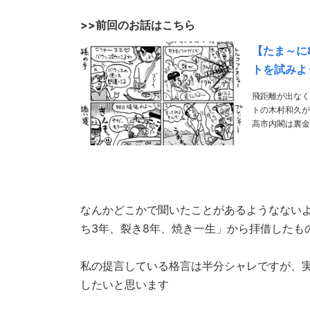
>>前回のお話はこちら
【たま～に
トを試みよ
飛距離が出なく
トの木村和久がシニアのための89ビ
高市内閣は裏金
ルフクラブも秘
なんかどこかで聞いたことがあるようなない
ち3年、裂き8年、焼き一生」から拝借したも
私の提言している格言は半分シャレですが、
したいと思います