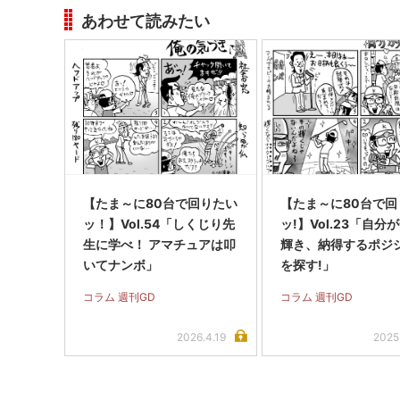
あわせて読みたい
【たま～に80台で回りたい
【たま～に80台で回
ッ！】Vol.54「しくじり先
ッ!】Vol.23「自分
生に学べ！ アマチュアは叩
輝き、納得するポジ
いてナンボ」
を探す!」
コラム 週刊GD
コラム 週刊GD
2026.4.19
2025