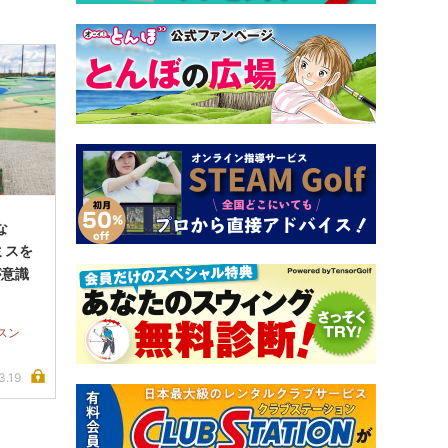
な
ミスを
が意識
スン
3.19