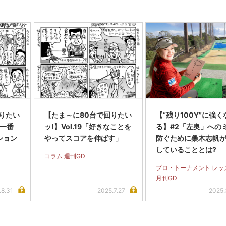
りたい
【たま～に80台で回りたい
【“残り100Y”に強く
が一番
ッ!】Vol.19「好きなことを
る】#2「左奥」への
ション
やってスコアを伸ばす」
防ぐために桑木志帆
していることとは?
コラム 週刊GD
プロ・トーナメント レッ
月刊GD
.8.31
2025.7.27
2025.