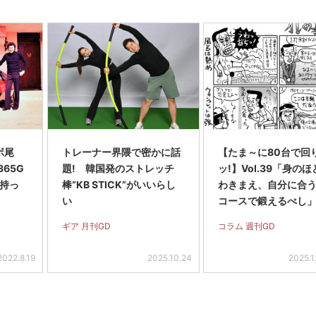
ボ尾
トレーナー界隈で密かに話
【たま～に80台で回
65G
題! 韓国発のストレッチ
ッ!】Vol.39「身の
に持っ
棒“KB STICK”がいいらし
わきまえ、自分に合
い
コースで鍛えるべし
ギア 月刊GD
コラム 週刊GD
2022.8.19
2025.10.24
2025.1