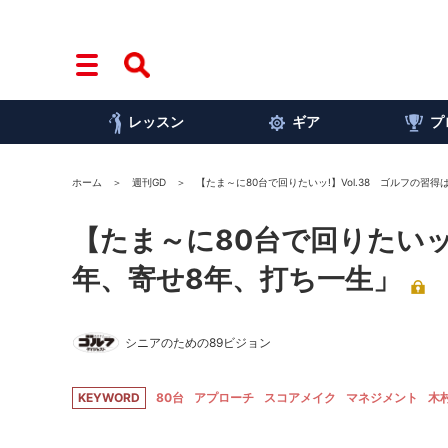
レッスン
ギア
プ
ホーム
週刊GD
【たま～に80台で回りたいッ!】Vol.38 ゴルフの習
【たま～に80台で回りたいッ!
年、寄せ8年、打ち一生」
シニアのための89ビジョン
KEYWORD
80台
アプローチ
スコアメイク
マネジメント
木