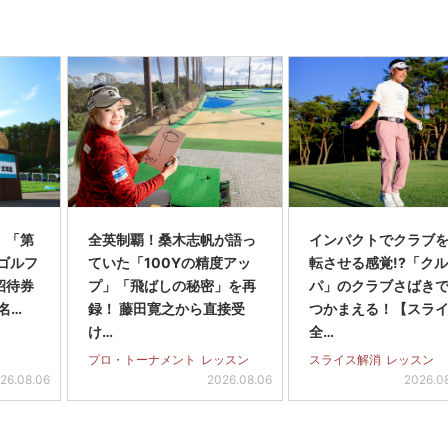
】「第
全英制覇！桑木志帆が語っ
インパクトでクラブを
スゴルフ
ていた「100Yの精度アッ
転させる感覚!?「ク
招待券
プ」「飛ばしの秘密」を再
パ」のクラブさばき
名…
録！ 藤田寛之から直接受
つかまえる！【スラ
け…
全…
プロ・トーナメント
レッスン
スライス解消
レッスン
26.08.06
2026.08.06
2026.0