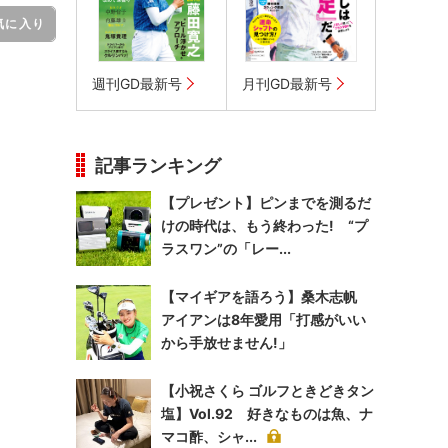
気に入り
週刊GD最新号
月刊GD最新号
記事ランキング
【プレゼント】ピンまでを測るだ
けの時代は、もう終わった! “プ
ラスワン”の「レー...
【マイギアを語ろう】桑木志帆
アイアンは8年愛用「打感がいい
から手放せません!」
【小祝さくら ゴルフときどきタン
塩】Vol.92 好きなものは魚、ナ
マコ酢、シャ...