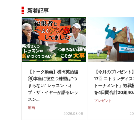
新着記事
【トーク動画】横田英治編
【今月のプレゼント
⑥本当に役立つ練習は“つ
17回 ニトリレディ
まらない” レッスン・オ
トーナメント」観戦
ブ・ザ・イヤーが語るレッ
を4日間合計20組40
スン…
プレゼント
動画
2026.08.06
20