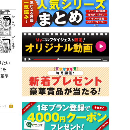
りたい
ほどを
う基準
」
2.21