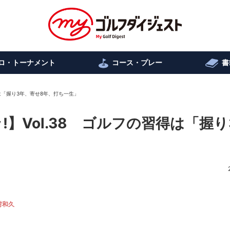
ロ・トーナメント
コース・プレー
書
得は「握り3年、寄せ8年、打ち一生」
】Vol.38 ゴルフの習得は「握り
村和久