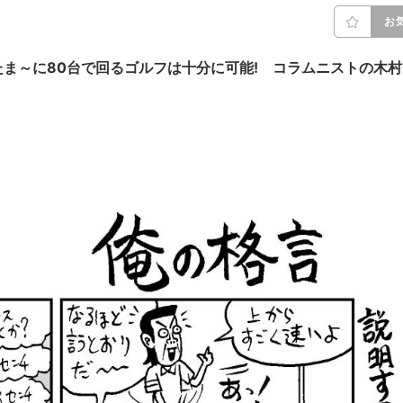
お
ま～に80台で回るゴルフは十分に可能! コラムニストの木村