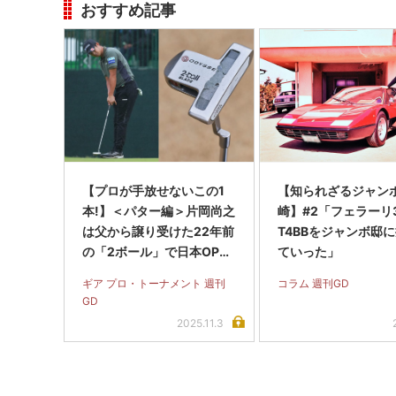
おすすめ記事
【プロが手放せないこの1
【知られざるジャン
本!】＜パター編＞片岡尚之
崎】#2「フェラーリ3
は父から譲り受けた22年前
T4BBをジャンボ邸
の「2ボール」で日本OP制
ていった」
覇!
ギア プロ・トーナメント 週刊
コラム 週刊GD
GD
2025.11.3