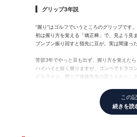
グリップ3年説
“握り”はゴルフでいうところのグリップです
初は握り方を覚える「矯正棒」で、見よう見
ブンブン振り回すと指先に豆が。実は間違っ
苦節3年でやっと豆も出ず、握り方を覚えた
ハイハイと短く握りますが、コンペでドラコ
どスライス。懲りて後藤先生の言うとおり、
ね。
この
続きを読