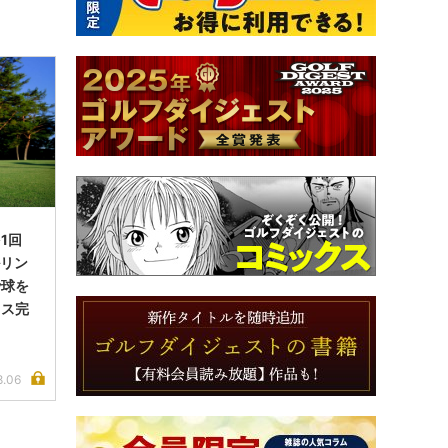
1回
ルリン
で球を
イス完
8.06