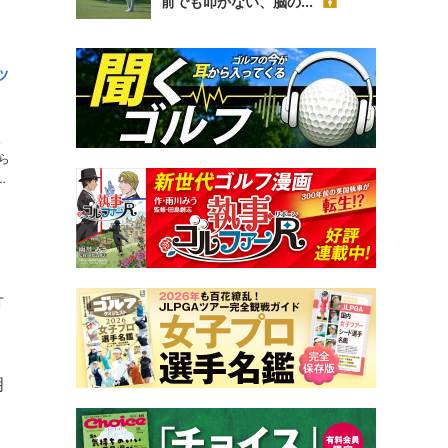
前でも叩かない、脳の...
ッ
ス
ゴ
打
明