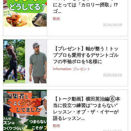
にとっては「カロリー摂取」!?
ゴ…
動画
2026.08.08
【プレゼント】軸が整う！トッ
ププロも愛用するデサントゴル
フの半袖ポロを1名様に
information
プレゼント
2026.08.08
【トーク動画】横田英治編⑥本
当に役立つ練習は“つまらない”
レッスン・オブ・ザ・イヤーが
語るレッスン…
動画