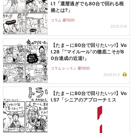
l.1「還暦過ぎでも80台で回れる根
拠とは?」
コラム 週刊GD
2025.3.16
【たま～に80台で回りたいッ!】Vo
l.28「“マイルール”の徹底こそが8
0台達成の近道!」
コラム レッスン 週刊GD
2025.10.5
【たま～に80台で回りたいッ!】Vo
l.57「シニアのアプローチミス