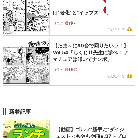
は“老化”と“イップス”
」
コラム 週刊GD
2026.5.17
【たま～に80台で回りたいッ！】
Vol.54「しくじり先生に学べ！ ア
マチュアは叩いてナンボ」
コラム 週刊GD
2026.4.19
新着記事
【動画】ゴルフ“勝手に”ダイジ
ェスト＜もやもやFile.37＞プロ