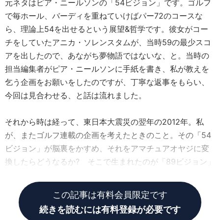
元ネタはピア・ニールソンの「54ビジョン」です。ゴルフ
で毎ホール、バーディを重ねていけばパー72のコースな
ら、理論上54を出せるという展望&哲学です。彼女がコー
チをしていたアニカ・ソレンスタムが、当時59の最少スコ
アを出したので、あながち夢物語ではないな、と。当時の
担当編集者がピア・ニールソンに手紙を書き、私が教えを
乞う企画をお願いをしたのですが、丁寧な返事をもらい、
今回は見合わせる、と話は流れました。
それから時は経って、東日本大震災の翌年の2012年。私
が、またゴルフ連載の企画を考えたときのこと。その「54
ビジョン」が脳裏をかすめ、それをアマチュアオヤジに変
換したらどうなるか? そこで生まれたのが「89ビジョン」
です。
この記事は有料会員限定です
続きを読むには有料登録が必要です