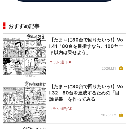
おすすめ記事
【たま～に80台で回りたいッ!】Vo
l.41「80台を目指すなら、100ヤー
ド以内は乗せよう」
コラム 週刊GD
2026.1.11
【たま～に80台で回りたいッ!】Vo
l.32 80台を達成するための「目
論見書」を作ってみる
コラム 週刊GD
2025.11.2