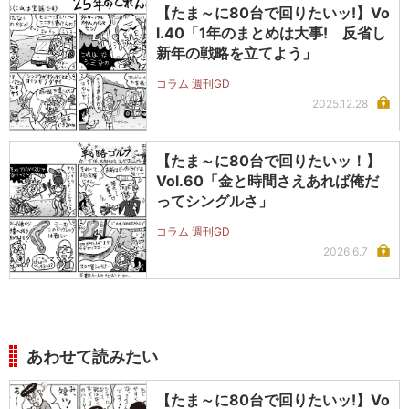
【たま～に80台で回りたいッ!】Vo
l.40「1年のまとめは大事! 反省し
新年の戦略を立てよう」
コラム 週刊GD
2025.12.28
【たま～に80台で回りたいッ！】
Vol.60「金と時間さえあれば俺だ
ってシングルさ」
コラム 週刊GD
2026.6.7
あわせて読みたい
【たま～に80台で回りたいッ!】Vo