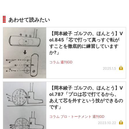
あわせて読みたい
【岡本綾子 ゴルフの、ほんとう】V
ol.845「芯で打って真っすぐ転が
すことを徹底的に練習しています
か?」
コラム 週刊GD
2025.1.5
【岡本綾子 ゴルフの、ほんとう】V
ol.787「プロは芯で打てるから、
あえて芯を外すという技ができるの
です」
コラム プロ・トーナメント 週刊GD
2023.10.22