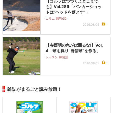
【ゴルフはつづくよどこまで
も】Vol.286「バンカーショッ
トは“ヘッドを落とす”」
コラム
週刊GD
2026.08.06
【寺西明の急がば回るな!】Vol.
4「球を操り”自信球”を作る」
レッスン
練習法
2026.08.05
雑誌がまるごと読み放題！