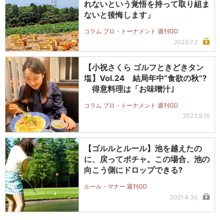
れないという覚悟を持って取り組ま
ないと後悔します」
コラム プロ・トーナメント 週刊GD
2023.7.2
【小祝さくら ゴルフときどきタン
塩】Vol.24 結局年中“食欲の秋”?
得意料理は「お味噌汁｣
コラム プロ・トーナメント 週刊GD
2023.9.16
【ゴルルとルール】池を越えたの
に、戻ってポチャ。この場合、池の
向こう側にドロップできる?
ルール・マナー 週刊GD
2021.4.30