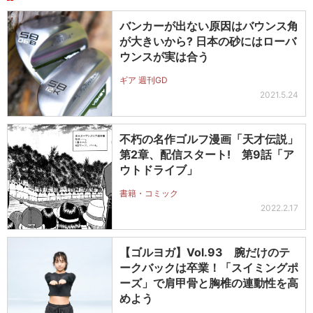
バンカーが出ない原因はバウンス角
が大きいから? 日本の砂にはローバ
ウンスが実は合う
ギア 週刊GD
2021.5.24
不朽の名作ゴルフ漫画「天才伝説」
第2章、配信スタート! 第9話「ア
ウトドライブ」
書籍・コミック
2022.2.17
【ゴルヨガ】Vol.93 腕だけのテ
ークバックは卒業！「スイミングポ
ーズ」で肩甲骨と胸椎の連動性を高
めよう