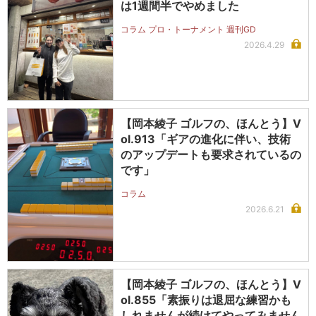
は1週間半でやめました
コラム プロ・トーナメント 週刊GD
2026.4.29
【岡本綾子 ゴルフの、ほんとう】V
ol.913「ギアの進化に伴い、技術
のアップデートも要求されているの
です」
コラム
2026.6.21
【岡本綾子 ゴルフの、ほんとう】V
ol.855「素振りは退屈な練習かも
しれませんが続けてやってみません