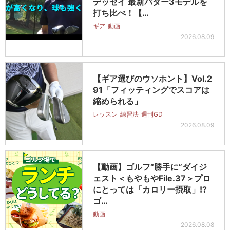
デッセイ 最新パター3モデルを
打ち比べ！【…
ギア
動画
2026.08.09
【ギア選びのウソホント】Vol.2
91「フィッティングでスコアは
縮められる」
レッスン
練習法
週刊GD
2026.08.09
【動画】ゴルフ“勝手に”ダイジ
ェスト＜もやもやFile.37＞プロ
にとっては「カロリー摂取」!?
ゴ…
動画
2026.08.08