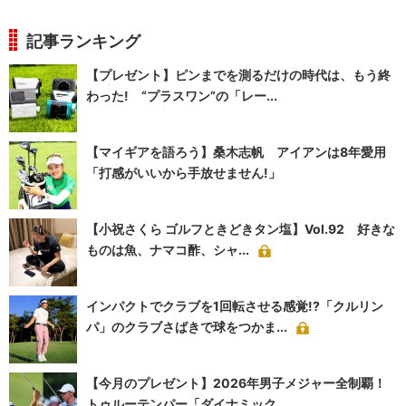
記事ランキング
【プレゼント】ピンまでを測るだけの時代は、もう終
わった! “プラスワン”の「レー...
【マイギアを語ろう】桑木志帆 アイアンは8年愛用
「打感がいいから手放せません!」
【小祝さくら ゴルフときどきタン塩】Vol.92 好きな
ものは魚、ナマコ酢、シャ...
インパクトでクラブを1回転させる感覚!?「クルリン
パ」のクラブさばきで球をつかま...
【今月のプレゼント】2026年男子メジャー全制覇！
トゥルーテンパー「ダイナミック...