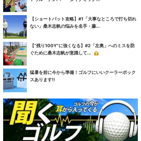
【ショートパット攻略】#1「大事なところで打ち切れ
ない」桑木志帆の悩みを名手・藤...
【“残り100Y”に強くなる】#2「左奥」へのミスを防
ぐために桑木志帆が意識して...
猛暑を前に今から準備！ゴルフにいいクーラーボック
スあります!!