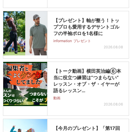
【プレゼント】軸が整う！トッ
ププロも愛用するデサントゴル
フの半袖ポロを1名様に
information
プレゼント
2026.08.08
【トーク動画】横田英治編⑥本
当に役立つ練習は“つまらない”
レッスン・オブ・ザ・イヤーが
語るレッスン…
動画
2026.08.06
【今月のプレゼント】「第17回