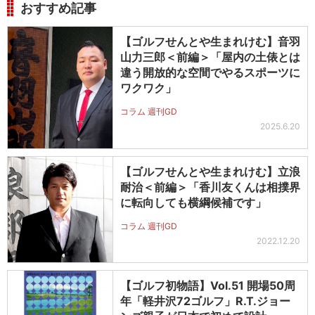
おすすめ記事
【ゴルフせんとや生まれけむ】音羽
山力三郎＜前編＞「屋内の土俵とは
違う開放的な空間でやるスポーツに
ワクワク」
コラム 週刊GD
2025.6.20
【ゴルフせんとや生まれけむ】立浪
耐治＜前編＞「香川友くんは相撲界
に転向しても横綱候補です」
コラム 週刊GD
2022.12.20
【ゴルフ初物語】Vol.51 開場50周
年「軽井沢72ゴルフ」R.T.ジョー