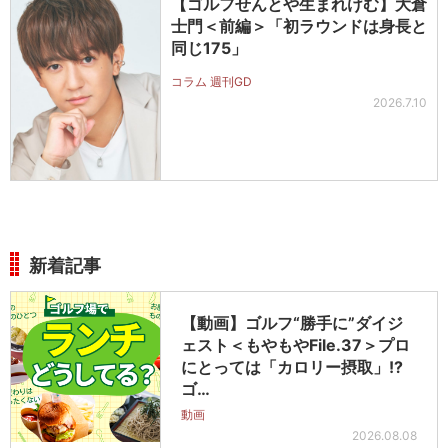
【ゴルフせんとや生まれけむ】大倉
士門＜前編＞「初ラウンドは身長と
同じ175」
コラム 週刊GD
2026.7.10
新着記事
【動画】ゴルフ“勝手に”ダイジ
ェスト＜もやもやFile.37＞プロ
にとっては「カロリー摂取」!?
ゴ…
動画
2026.08.08