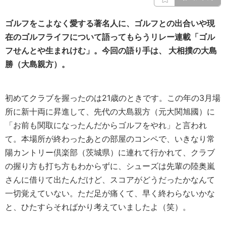
ゴルフをこよなく愛する著名人に、ゴルフとの出合いや現
在のゴルフライフについて語ってもらうリレー連載「ゴル
フせんとや生まれけむ」。今回の語り手は、 大相撲の大島
勝（大島親方）。
初めてクラブを握ったのは21歳のときです。この年の3月場
所に新十両に昇進して、先代の大島親方（元大関旭國）に
「お前も関取になったんだからゴルフをやれ」と言われ
て。本場所が終わったあとの部屋のコンペで、いきなり常
陽カントリー倶楽部（茨城県）に連れて行かれて、クラブ
の握り方も打ち方もわからずに、シューズは先輩の陸奥嵐
さんに借りて出たんだけど、スコアがどうだったかなんて
一切覚えていない。ただ足が痛くて、早く終わらないかな
と、ひたすらそればかり考えていましたよ（笑）。