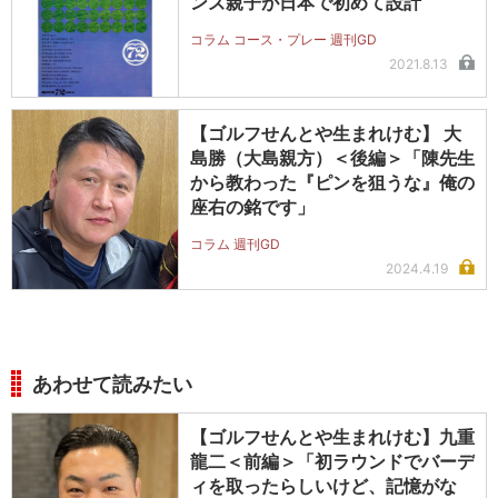
ンズ親子が日本で初めて設計
コラム コース・プレー 週刊GD
2021.8.13
【ゴルフせんとや生まれけむ】 大
島勝（大島親方）＜後編＞「陳先生
から教わった『ピンを狙うな』俺の
座右の銘です」
コラム 週刊GD
2024.4.19
あわせて読みたい
【ゴルフせんとや生まれけむ】九重
龍二＜前編＞「初ラウンドでバーデ
ィを取ったらしいけど、記憶がな