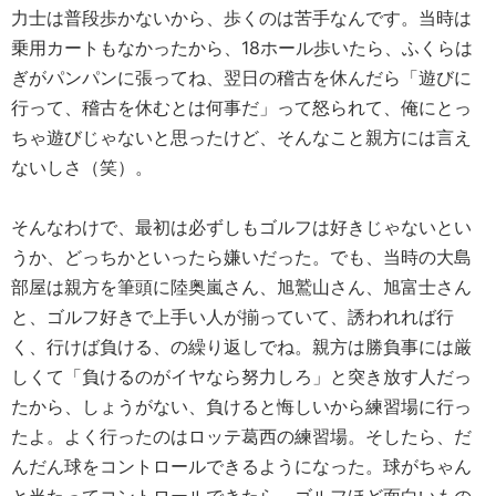
力士は普段歩かないから、歩くのは苦手なんです。当時は
乗用カートもなかったから、18ホール歩いたら、ふくらは
ぎがパンパンに張ってね、翌日の稽古を休んだら「遊びに
行って、稽古を休むとは何事だ」って怒られて、俺にとっ
ちゃ遊びじゃないと思ったけど、そんなこと親方には言え
ないしさ（笑）。
そんなわけで、最初は必ずしもゴルフは好きじゃないとい
うか、どっちかといったら嫌いだった。でも、当時の大島
部屋は親方を筆頭に陸奥嵐さん、旭鷲山さん、旭富士さん
と、ゴルフ好きで上手い人が揃っていて、誘われれば行
く、行けば負ける、の繰り返しでね。親方は勝負事には厳
しくて「負けるのがイヤなら努力しろ」と突き放す人だっ
たから、しょうがない、負けると悔しいから練習場に行っ
たよ。よく行ったのはロッテ葛西の練習場。そしたら、だ
んだん球をコントロールできるようになった。球がちゃん