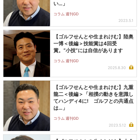
い…」
コラム 週刊GD
2023.5.1
【ゴルフせんとや生まれけむ】陸奥
一博＜後編＞技能賞は4回受
賞。“小技”には自信があります
コラム 週刊GD
2025.8.30
【ゴルフせんとや生まれけむ】九重
龍二＜後編＞「相撲の動きを意識し
てハンディ4に! ゴルフとの共通点
は…」
コラム 週刊GD
2023.5.12