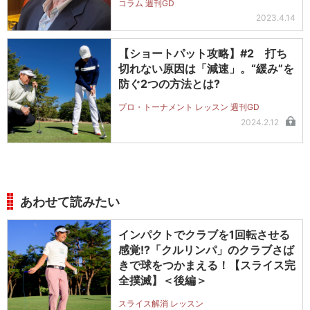
コラム 週刊GD
2023.4.14
【ショートパット攻略】#2 打ち
切れない原因は「減速」。“緩み”を
防ぐ2つの方法とは?
プロ・トーナメント レッスン 週刊GD
2024.2.12
あわせて読みたい
インパクトでクラブを1回転させる
感覚!?「クルリンパ」のクラブさば
きで球をつかまえる！【スライス完
全撲滅】＜後編＞
スライス解消 レッスン