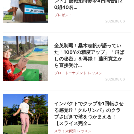
ント」観戦招待券を4日間合計2
0組40名…
プレゼント
2026.08.06
全英制覇！桑木志帆が語ってい
た「100Yの精度アップ」「飛ば
しの秘密」を再録！ 藤田寛之か
ら直接受け…
プロ・トーナメント
レッスン
2026.08.06
インパクトでクラブを1回転させ
る感覚!?「クルリンパ」のクラ
ブさばきで球をつかまえる！
【スライス完全…
スライス解消
レッスン