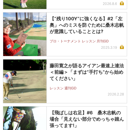
2026.8.6
【“残り100Y”に強くなる】#2「左
奥」へのミスを防ぐために桑木志帆
が意識していることとは?
プロ・トーナメント レッスン 月刊GD
2025.3.19
藤田寛之が語るアイアン最速上達法
＜前編＞「まずは“手打ち”から始め
てください」
レッスン 週刊GD
2026.2.28
【飛ばしは右足】#6 桑木志帆の
場合「見えない部分でめっちゃ踏ん
張ってます!」