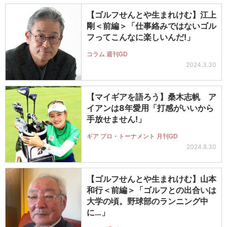
【ゴルフせんとや生まれけむ】江上
剛＜前編＞「仕事絡みではないゴル
フってこんなに楽しいんだ!」
コラム 週刊GD
2024.3.30
【マイギアを語ろう】桑木志帆 ア
イアンは8年愛用「打感がいいから
手放せません!」
ギア プロ・トーナメント 月刊GD
2024.8.30
【ゴルフせんとや生まれけむ】山本
和行＜前編＞「ゴルフとの出合いは
大学の頃。野球部のランニング中
に…」