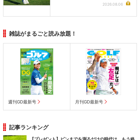
2026.08.06
雑誌がまるごと読み放題！
週刊GD最新号
月刊GD最新号
記事ランキング
【プレゼント】ピンまでを測るだけの時代は、もう終