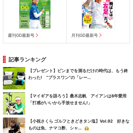
週刊GD最新号
月刊GD最新号
記事ランキング
【プレゼント】ピンまでを測るだけの時代は、もう終
わった! “プラスワン”の「レー...
【マイギアを語ろう】桑木志帆 アイアンは8年愛用
「打感がいいから手放せません!」
【小祝さくら ゴルフときどきタン塩】Vol.92 好きな
ものは魚、ナマコ酢、シャ...