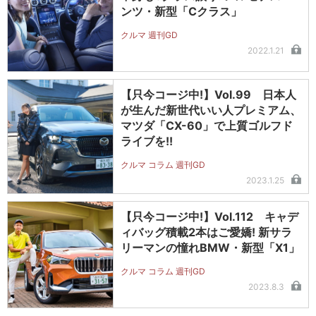
ンツ・新型「Cクラス」
クルマ 週刊GD
2022.1.21
【只今コージ中!】Vol.99 日本人
が生んだ新世代いい人プレミアム、
マツダ「CX-60」で上質ゴルフド
ライブを!!
クルマ コラム 週刊GD
2023.1.25
【只今コージ中!】Vol.112 キャデ
ィバッグ積載2本はご愛嬌! 新サラ
リーマンの憧れBMW・新型「X1」
クルマ コラム 週刊GD
2023.8.3