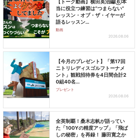
【トーク動画】横田英治編⑥本
当に役立つ練習は“つまらない”
レッスン・オブ・ザ・イヤーが
語るレッスン…
動画
2026.08.06
【今月のプレゼント】「第17回
ニトリレディスゴルフトーナメ
ント」観戦招待券を4日間合計2
0組40名…
プレゼント
2026.08.06
全英制覇！桑木志帆が語ってい
た「100Yの精度アップ」「飛ば
しの秘密」を再録！ 藤田寛之か