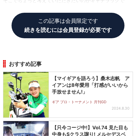
そこでちょっと考えていただきたいのがキャデラックで
す。
この記事は会員限定です
続きを読むには会員登録が必要です
おすすめ記事
【マイギアを語ろう】桑木志帆 ア
イアンは8年愛用「打感がいいから
手放せません!」
ギア プロ・トーナメント 月刊GD
2024.8.30
【只今コージ中!】Vol.74 見た目も
中身もSクラス譲り! メルセデスベ