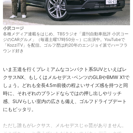
小沢コージ
各種メディア連載をはじめ、TBSラジオ「週刊自動車批評 小沢コー
ジのCARグルメ」（毎週土曜17時50分～）に出演中。YouTubeで
「KozziTV」を配信。ゴルフ歴は約20年のエンジョイ派でハーフラ
ウンド好き
いま王道を行くプレミアムなコンパクト系SUVといえばレ
クサスNX、もしくはメルセデス･ベンツのGLBやBMW X1で
しょう。どれも全長4.5m前後の程よいサイズ感を持つと同
時に、それぞれのブランドならではの押し出しやリッチ
感、SUVらしい室内の広さも備え、ゴルフドライブデート
にもピッタリ。
ただし誰もがレクサス、メルセデスじゃ芸がありません。