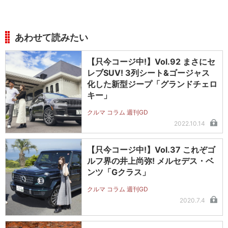
あわせて読みたい
【只今コージ中!】Vol.92 まさにセ
レブSUV! 3列シート&ゴージャス
化した新型ジープ「グランドチェロ
キー」
クルマ コラム 週刊GD
2022.10.14
【只今コージ中!】Vol.37 これぞゴ
ルフ界の井上尚弥! メルセデス・ベ
ンツ「Gクラス」
クルマ コラム 週刊GD
2020.7.4