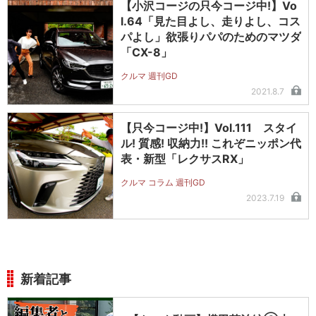
【小沢コージの只今コージ中!】Vo
l.64「見た目よし、走りよし、コス
パよし」欲張りパパのためのマツダ
「CX-8」
クルマ 週刊GD
2021.8.7
【只今コージ中!】Vol.111 スタイ
ル! 質感! 収納力!! これぞニッポン代
表・新型「レクサスRX」
クルマ コラム 週刊GD
2023.7.19
新着記事