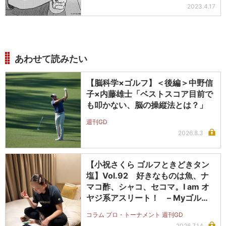
2023.4.17
あわせて読みたい
【脳科学×ゴルフ】＜後編＞中野信
子×内藤雄士「ベストスコア目前で
も叩かない、脳の操縦法とは？」
週刊GD
2026.8.3
【小祝さくら ゴルフときどきタン
塩】Vol.92 好きなものは魚、ナ
マコ酢、シャコ、セコマ。I am オ
ヤジ系アスリート！ – Myゴルフ
ダイジェスト
コラム プロ・トーナメント 週刊GD
2026.7.14