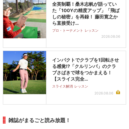
全英制覇！桑木志帆が語ってい
た「100Yの精度アップ」「飛ば
しの秘密」を再録！ 藤田寛之か
ら直接受け…
プロ・トーナメント
レッスン
2026.08.06
インパクトでクラブを1回転させ
る感覚!?「クルリンパ」のクラ
ブさばきで球をつかまえる！
【スライス完全…
スライス解消
レッスン
2026.08.06
雑誌がまるごと読み放題！