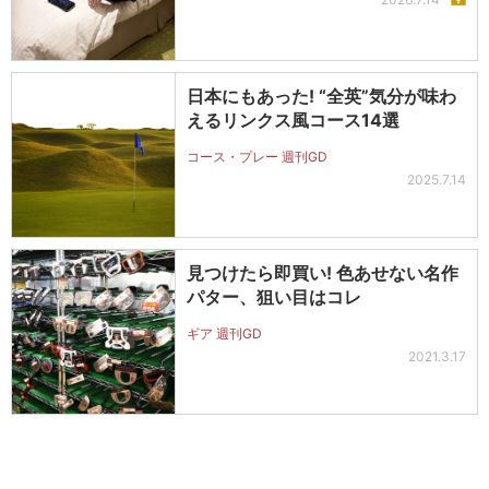
日本にもあった! “全英”気分が味わ
えるリンクス風コース14選
コース・プレー 週刊GD
2025.7.14
見つけたら即買い! 色あせない名作
パター、狙い目はコレ
ギア 週刊GD
2021.3.17