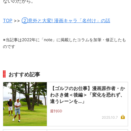
ないのだから。
TOP
>>
②意外と大変! 漫画キャラ「名付け」の話
※当記事は2022年に「note」に掲載したコラムを加筆・修正したも
のです
おすすめ記事
【ゴルフのお仕事】漫画原作者・か
わさき健＜後編＞「変化を恐れず、
違うレーンを…」
週刊GD
2025.10.7