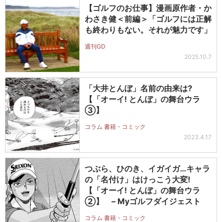
【ゴルフのお仕事】漫画原作者・か
わさき健＜前編＞「ゴルフには正解
も終わりもない。それが魅力です」
週刊GD
2025.10.7
「大井とんぼ」名前の由来は?
【「オーイ! とんぼ」の舞台ウラ
③】
コラム 書籍・コミック
2023.4.17
つぶら、ひのき、イガイガ…キャラ
の「名付け」はけっこう大変!
【「オーイ! とんぼ」の舞台ウラ
②】 – Myゴルフダイジェスト
コラム 書籍・コミック