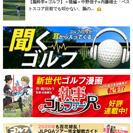
【脳科学×ゴルフ】＜後編＞中野信子×内藤雄士「ベス
トスコア目前でも叩かない、脳の...