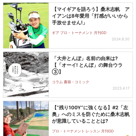
【マイギアを語ろう】桑木志帆 ア
イアンは8年愛用「打感がいいから
手放せません!」
ギア プロ・トーナメント 月刊GD
2024.8.30
「大井とんぼ」名前の由来は?
【「オーイ! とんぼ」の舞台ウラ
③】
コラム 書籍・コミック
2023.4.17
【“残り100Y”に強くなる】#2「左
奥」へのミスを防ぐために桑木志帆
が意識していることとは?
プロ・トーナメント レッスン 月刊GD