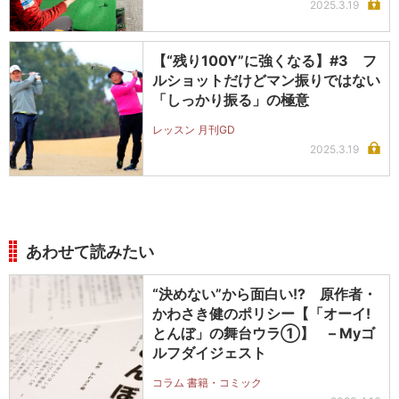
2025.3.19
【“残り100Y”に強くなる】#3 フ
ルショットだけどマン振りではない
「しっかり振る」の極意
レッスン 月刊GD
2025.3.19
あわせて読みたい
“決めない”から面白い!? 原作者・
かわさき健のポリシー【「オーイ!
とんぼ」の舞台ウラ①】 – Myゴ
ルフダイジェスト
コラム 書籍・コミック