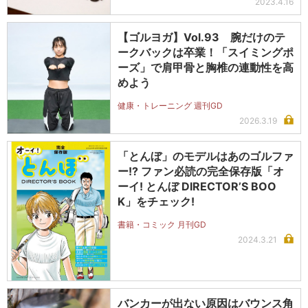
2023.4.16
【ゴルヨガ】Vol.93 腕だけのテ
ークバックは卒業！「スイミングポ
ーズ」で肩甲骨と胸椎の連動性を高
めよう
健康・トレーニング 週刊GD
2026.3.19
「とんぼ」のモデルはあのゴルファ
ー!? ファン必読の完全保存版「オ
ーイ! とんぼ DIRECTOR’S BOO
K」をチェック!
書籍・コミック 月刊GD
2024.3.21
バンカーが出ない原因はバウンス角