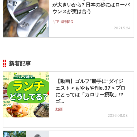
が大きいから? 日本の砂にはローバ
ウンスが実は合う
ギア 週刊GD
2021.5.24
新着記事
【動画】ゴルフ“勝手に”ダイジ
ェスト＜もやもやFile.37＞プロ
にとっては「カロリー摂取」!?
ゴ…
動画
2026.08.08