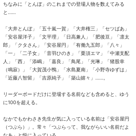
ちなみに「とんぼ」のこれまでの登場人物を数えてみる
と……
「大井とんぼ」「五十嵐一賀」「大井権三」「セツばあ」
「安谷屋洋子」「文平理」「日高兼人」「肥後亘」「凛太
郎」「クタさん」「安谷屋円」「有働九五郎」「八々」
「一」「二子女」「音羽ひのき」「栗須エマ」「中瀬支配
人」「西」「添嶋」「嘉良」「鳥尾」「光琳」「猪股幸
（鳴寂）」「大賀茂小鴨」「水島夏南」「小野寺ゆずは」
「近藤八智留」「吉原純子」「築山嬉々」……。
リーダーボードだけに登場する名前なども含めると、ゆう
に100を超える。
なかでもかわさき先生が気に入っている名前は「安谷屋円
（つぶら）」。常々「つぶらって、我ながらいい名前だよ
なあ」と悦に入っている。