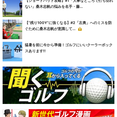
【ショートパット攻略】#1「大事なところで打ち切れ
ない」桑木志帆の悩みを名手・藤...
【“残り100Y”に強くなる】#2「左奥」へのミスを防
ぐために桑木志帆が意識して...
猛暑を前に今から準備！ゴルフにいいクーラーボック
スあります!!