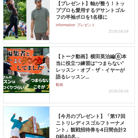
【プレゼント】軸が整う！トッ
ププロも愛用するデサントゴル
フの半袖ポロを1名様に
information
プレゼント
2026.08.08
【トーク動画】横田英治編⑥本
当に役立つ練習は“つまらない”
レッスン・オブ・ザ・イヤーが
語るレッスン…
動画
2026.08.06
【今月のプレゼント】「第17回
ニトリレディスゴルフトーナメ
ント」観戦招待券を4日間合計2
0組40名…