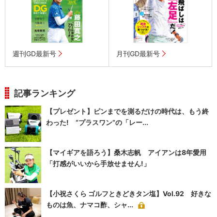
週刊GD最新号
月刊GD最新号
記事ランキング
【プレゼント】ピンまでを測るだけの時代は、もう終
わった! “プラスワン”の「レー...
【マイギアを語ろう】桑木志帆 アイアンは8年愛用
「打感がいいから手放せません!」
【小祝さくら ゴルフときどきタン塩】Vol.92 好きな
ものは魚、ナマコ酢、シャ...