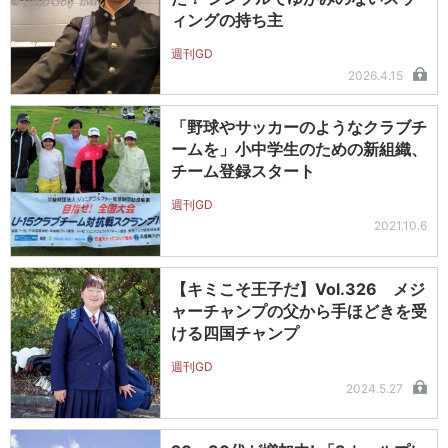
ィングの持ち主
週刊GD
2026.4.15
「野球やサッカーのようなクラブチ
ームを」小中学生のための新組織、
チーム登録スタート
週刊GD
2021.10.6
【キミこそ王子だ】Vol.326 メジ
ャーチャンプの父から手ほどきを受
ける四国チャンプ
週刊GD
2024.5.27