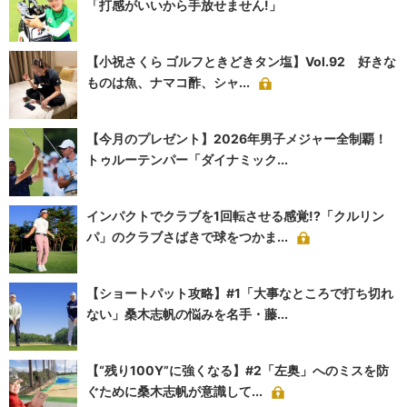
「打感がいいから手放せません!」
【小祝さくら ゴルフときどきタン塩】Vol.92 好きな
ものは魚、ナマコ酢、シャ...
【今月のプレゼント】2026年男子メジャー全制覇！
トゥルーテンパー「ダイナミック...
インパクトでクラブを1回転させる感覚!?「クルリン
パ」のクラブさばきで球をつかま...
【ショートパット攻略】#1「大事なところで打ち切れ
ない」桑木志帆の悩みを名手・藤...
【“残り100Y”に強くなる】#2「左奥」へのミスを防
ぐために桑木志帆が意識して...