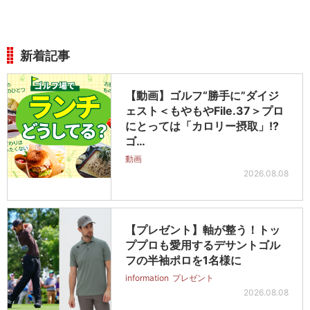
新着記事
【動画】ゴルフ“勝手に”ダイジ
ェスト＜もやもやFile.37＞プロ
にとっては「カロリー摂取」!?
ゴ…
動画
2026.08.08
【プレゼント】軸が整う！トッ
ププロも愛用するデサントゴル
フの半袖ポロを1名様に
information
プレゼント
2026.08.08