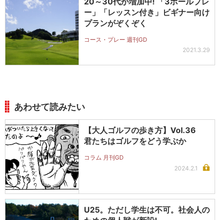
20～30代が増加中! 「3ホールプレ
ー」「レッスン付き」ビギナー向け
プランがぞくぞく
コース・プレー 週刊GD
2021.3.29
あわせて読みたい
【大人ゴルフの歩き方】Vol.36
君たちはゴルフをどう学ぶか
コラム 月刊GD
2024.2.1
U25。ただし学生は不可。社会人の