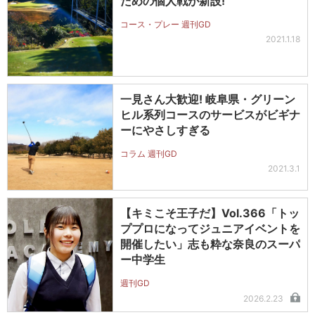
ための個人戦が新設!
コース・プレー 週刊GD
2021.1.18
一見さん大歓迎! 岐阜県・グリーン
ヒル系列コースのサービスがビギナ
ーにやさしすぎる
コラム 週刊GD
2021.3.1
【キミこそ王子だ】Vol.366「トッ
ププロになってジュニアイベントを
開催したい」志も粋な奈良のスーパ
ー中学生
週刊GD
2026.2.23