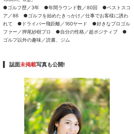
●ゴルフ歴／3年 ●年間ラウンド数／80回 ●ベストスコ
ア／86 ●ゴルフを始めたきっかけ／仕事でお客様に誘わ
れて ●ドライバー飛距離／160ヤード ●好きなプロゴル
ファー／押尾紗樹プロ ●自分の性格／超ポジティブ ●
ゴルフ以外の趣味／読書、ジム
誌面
未掲載
写真も公開!