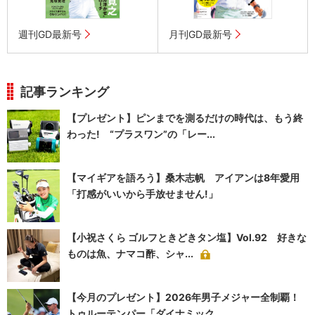
週刊GD最新号
月刊GD最新号
記事ランキング
【プレゼント】ピンまでを測るだけの時代は、もう終
わった! “プラスワン”の「レー...
【マイギアを語ろう】桑木志帆 アイアンは8年愛用
「打感がいいから手放せません!」
【小祝さくら ゴルフときどきタン塩】Vol.92 好きな
ものは魚、ナマコ酢、シャ...
【今月のプレゼント】2026年男子メジャー全制覇！
トゥルーテンパー「ダイナミック...