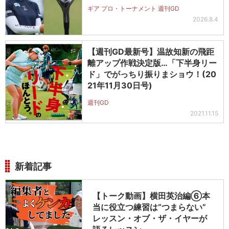
ギア プロ・トーナメント 週刊GD
2026.8.4
【週刊GD最新号】温故知新の飛距
離アップ作戦決定版…「下半身リー
ド」でがっちり振りまショウ！(20
21年11月30日号)
週刊GD
2021.11.15
新着記事
【トーク動画】横田英治編⑥本
当に役立つ練習は“つまらない”
レッスン・オブ・ザ・イヤーが