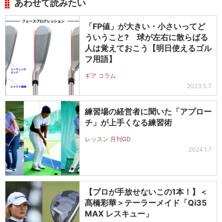
あわせて読みたい
「FP値」が大きい・小さいってど
ういうこと? 球が左右に散らばる
人は覚えておこう【明日使えるゴル
フ用語】
ギア コラム
2023.5.7
練習場の経営者に聞いた「アプロー
チ」が上手くなる練習術
レッスン 月刊GD
2024.1.7
【プロが手放せないこの1本！】＜
髙橋彩華＞テーラーメイド「Qi35
MAX レスキュー」