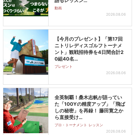
語るレッスン…
動画
2026.08.06
【今月のプレゼント】「第17回
ニトリレディスゴルフトーナメ
ント」観戦招待券を4日間合計2
0組40名…
プレゼント
2026.08.06
全英制覇！桑木志帆が語ってい
た「100Yの精度アップ」「飛ば
しの秘密」を再録！ 藤田寛之か
ら直接受け…
プロ・トーナメント
レッスン
2026.08.06