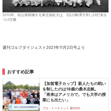
2010年、松山英樹擁する東北福祉大は、2位の駒澤大学に23打差を
つけ圧勝
週刊ゴルフダイジェスト2021年11月2日号より
おすすめ記事
【加賀電子カップ】新人たちの戦い
を制したのは18歳の桑木志帆。
「将来はアメリカで。でも大学の授
業にも出たい」
プロ・トーナメント 週刊GD