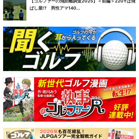
【ゴルファーの飛距離調査2025】＜前編＞220Yは飛
ばし屋!? 男性アマ140...