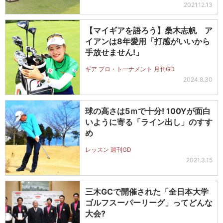
2021.12.13
【マイギアを語ろう】桑木志帆 ア
イアンは8年愛用「打感がいいから
手放せません!」
ギア プロ・トーナメント 月刊GD
2024.8.30
球の高さは5ｍで十分! 100Yが面白
いように寄る「ライン出し」のすす
め
レッスン 週刊GD
2021.3.15
三木GCで開催された「全日本大学
ゴルフスーパーリーグ」ってどんな
大会?