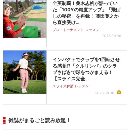
全英制覇！桑木志帆が語ってい
た「100Yの精度アップ」「飛ば
しの秘密」を再録！ 藤田寛之か
ら直接受け…
プロ・トーナメント
レッスン
2026.08.06
インパクトでクラブを1回転させ
る感覚!?「クルリンパ」のクラ
ブさばきで球をつかまえる！
【スライス完全…
スライス解消
レッスン
2026.08.06
雑誌がまるごと読み放題！