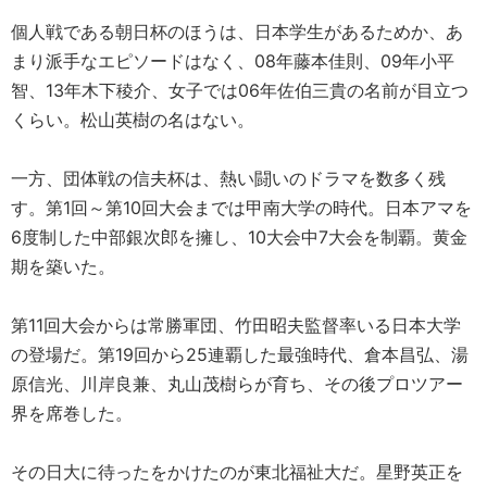
個人戦である朝日杯のほうは、日本学生があるためか、あ
まり派手なエピソードはなく、08年藤本佳則、09年小平
智、13年木下稜介、女子では06年佐伯三貴の名前が目立つ
くらい。松山英樹の名はない。
一方、団体戦の信夫杯は、熱い闘いのドラマを数多く残
す。第1回～第10回大会までは甲南大学の時代。日本アマを
6度制した中部銀次郎を擁し、10大会中7大会を制覇。黄金
期を築いた。
第11回大会からは常勝軍団、竹田昭夫監督率いる日本大学
の登場だ。第19回から25連覇した最強時代、倉本昌弘、湯
原信光、川岸良兼、丸山茂樹らが育ち、その後プロツアー
界を席巻した。
その日大に待ったをかけたのが東北福祉大だ。星野英正を