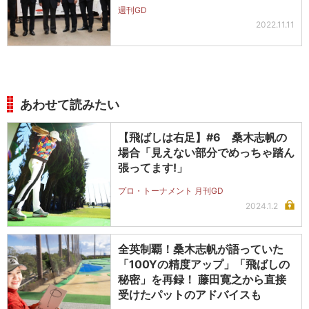
週刊GD
2022.11.11
あわせて読みたい
【飛ばしは右足】#6 桑木志帆の
場合「見えない部分でめっちゃ踏ん
張ってます!」
プロ・トーナメント 月刊GD
2024.1.2
全英制覇！桑木志帆が語っていた
「100Yの精度アップ」「飛ばしの
秘密」を再録！ 藤田寛之から直接
受けたパットのアドバイスも