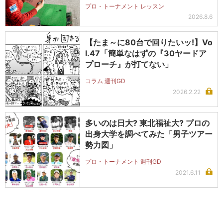
プロ・トーナメント レッスン
2026.8.6
【たま～に80台で回りたいッ!】Vo
l.47「簡単なはずの『30ヤードア
プローチ』が打てない」
コラム 週刊GD
2026.2.22
多いのは日大? 東北福祉大? プロの
出身大学を調べてみた「男子ツアー
勢力図」
プロ・トーナメント 週刊GD
2021.6.11