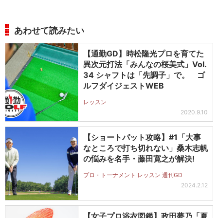
あわせて読みたい
【通勤GD】時松隆光プロを育てた
異次元打法「みんなの桜美式」Vol.
34 シャフトは「先調子」で。 ゴ
ルフダイジェストWEB
レッスン
2020.9.10
【ショートパット攻略】#1「大事
なところで打ち切れない」桑木志帆
の悩みを名手・藤田寛之が解決!
プロ・トーナメント レッスン 週刊GD
2024.2.12
【女子プロ浴衣図鑑】政田夢乃「夏