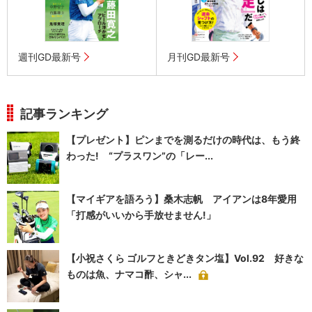
週刊GD最新号
月刊GD最新号
記事ランキング
【プレゼント】ピンまでを測るだけの時代は、もう終
わった! “プラスワン”の「レー...
【マイギアを語ろう】桑木志帆 アイアンは8年愛用
「打感がいいから手放せません!」
【小祝さくら ゴルフときどきタン塩】Vol.92 好きな
ものは魚、ナマコ酢、シャ...