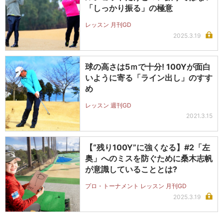
「しっかり振る」の極意
レッスン 月刊GD
2025.3.19
球の高さは5ｍで十分! 100Yが面白
いように寄る「ライン出し」のすす
め
レッスン 週刊GD
2021.3.15
【“残り100Y”に強くなる】#2「左
奥」へのミスを防ぐために桑木志帆
が意識していることとは?
プロ・トーナメント レッスン 月刊GD
2025.3.19