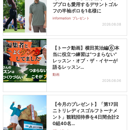
ププロも愛用するデサントゴル
フの半袖ポロを1名様に
information
プレゼント
2026.08.08
【トーク動画】横田英治編⑥本
当に役立つ練習は“つまらない”
レッスン・オブ・ザ・イヤーが
語るレッスン…
動画
2026.08.06
【今月のプレゼント】「第17回
ニトリレディスゴルフトーナメ
ント」観戦招待券を4日間合計2
0組40名…