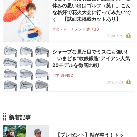
休みの思い出はゴルフ（笑）。こん
な格好で花火大会に行ってみたいで
す」【誌面未掲載カットあり】
プロ・トーナメント 週刊GD
2024.7.29
シャープな見た目でミスにも強い!
いまどき“軟鉄鍛造”アイアン人気
20モデルを徹底比較!
ギア 週刊GD
2025.1.24
新着記事
【プレゼント】軸が整う！トッ