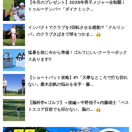
【今月のプレゼント】2026年男子メジャー全制覇！
トゥルーテンパー「ダイナミック...
インパクトでクラブを1回転させる感覚!?「クルリン
パ」のクラブさばきで球をつかま...
猛暑を前に今から準備！ゴルフにいいクーラーボック
スあります!!
【ショートパット攻略】#1「大事なところで打ち切れ
ない」桑木志帆の悩みを名手・藤...
【脳科学×ゴルフ】＜後編＞中野信子×内藤雄士「ベス
トスコア目前でも叩かない、脳の...