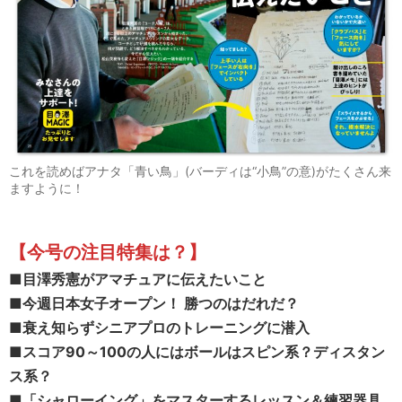
これを読めばアナタ「青い鳥」(バーディは“小鳥”の意)がたくさん来
ますように！
【今号の注目特集は？
】
■目澤秀憲がアマチュアに伝えたいこと
■今週日本女子オープン！ 勝つのはだれだ？
■
衰え知らずシニアプロのトレーニングに潜入
■
スコア90～100の人にはボールはスピン系？ディスタン
ス系？
■
「シャローイング」をマスターするレッスン＆練習器具