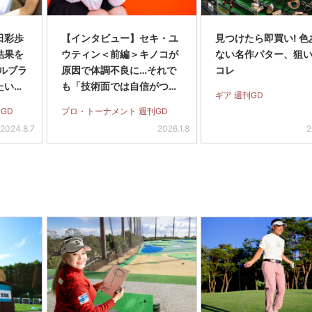
田彩歩
【インタビュー】セキ・ユ
見つけたら即買い! 色
結果を
ウティン＜前編＞キノコが
ない名作パター、狙
ルブラ
原因で体調不良に…それで
コレ
たいで
も「技術面では自信がつい
ギア 週刊GD
た1年でした」
GD
プロ・トーナメント 週刊GD
2024.8.7
2026.1.8
2