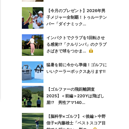
【今月のプレゼント】2026年男
子メジャー全制覇！トゥルーテン
パー「ダイナミック...
インパクトでクラブを1回転させ
る感覚!?「クルリンパ」のクラブ
さばきで球をつかま...
猛暑を前に今から準備！ゴルフに
いいクーラーボックスあります!!
【ゴルファーの飛距離調査
2025】＜前編＞220Yは飛ばし
屋!? 男性アマ140...
【脳科学×ゴルフ】＜後編＞中野
信子×内藤雄士「ベストスコア目