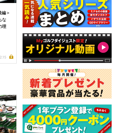
後編＞
もな
の理
2.15