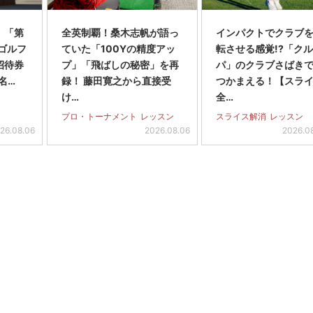
】「第
全英制覇！桑木志帆が語っ
インパクトでクラブを
スゴルフ
ていた「100Yの精度アッ
転させる感覚!?「ク
招待券
プ」「飛ばしの秘密」を再
パ」のクラブさばき
名…
録！ 藤田寛之から直接受
つかまえる！【スラ
け…
全…
プロ・トーナメント
レッスン
スライス解消
レッスン
26.08.06
2026.08.06
2026.0