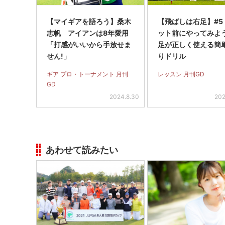
【マイギアを語ろう】桑木
【飛ばしは右足】#5
志帆 アイアンは8年愛用
ット前にやってみよう
「打感がいいから手放せま
足が正しく使える簡
せん!」
りドリル
ギア プロ・トーナメント 月刊
レッスン 月刊GD
GD
2024.8.30
202
あわせて読みたい