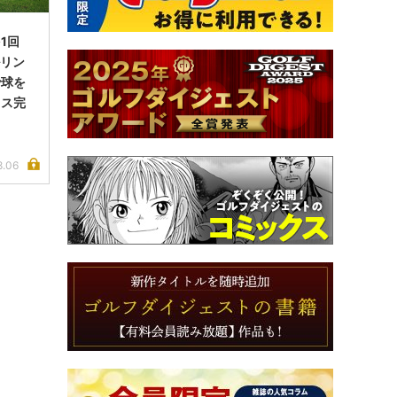
1回
ルリン
で球を
イス完
8.06