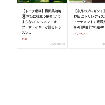
【トーク動画】横田英治編
【今月のプレゼント
⑥本当に役立つ練習は“つ
17回 ニトリレディ
まらない” レッスン・オ
トーナメント」観戦
ブ・ザ・イヤーが語るレッ
を4日間合計20組40
スン…
プレゼント
動画
2026.08.06
20