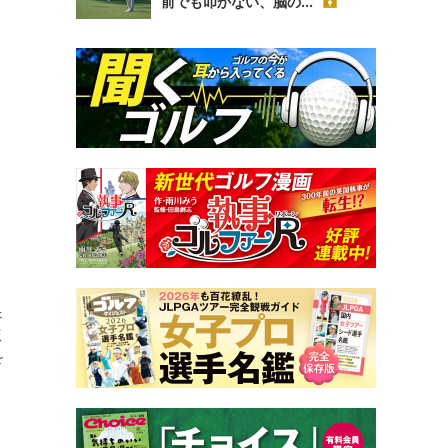
前でも叩かない、脳の...
ェ
版
を