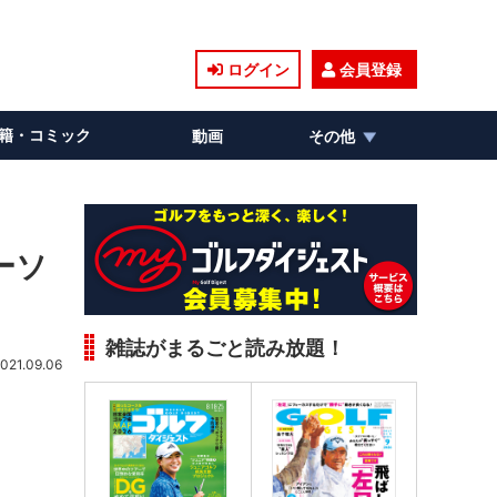
ログイン
会員登録
籍・コミック
動画
その他
ーソ
雑誌がまるごと読み放題！
021.09.06