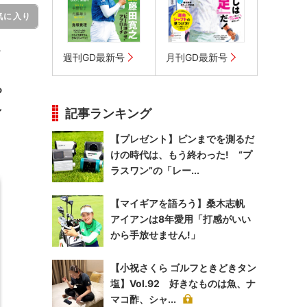
気に入り
テ
週刊GD最新号
月刊GD最新号
る
し
記事ランキング
【プレゼント】ピンまでを測るだ
けの時代は、もう終わった! “プ
ラスワン”の「レー...
【マイギアを語ろう】桑木志帆
アイアンは8年愛用「打感がいい
から手放せません!」
【小祝さくら ゴルフときどきタン
塩】Vol.92 好きなものは魚、ナ
マコ酢、シャ...