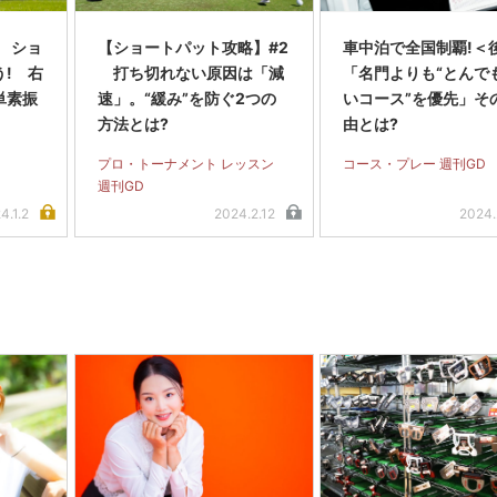
 ショ
【ショートパット攻略】#2
車中泊で全国制覇!＜
! 右
打ち切れない原因は「減
「名門よりも“とんで
単素振
速」。“緩み”を防ぐ2つの
いコース”を優先」そ
方法とは?
由とは?
プロ・トーナメント レッスン
コース・プレー 週刊GD
週刊GD
4.1.2
2024.2.12
2024.