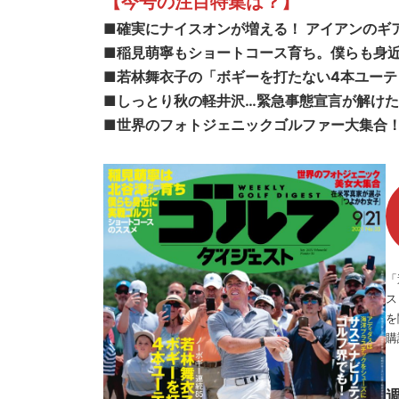
【今号の注目特集は？
】
■確実にナイスオンが増える！ アイアンのギ
■稲見萌寧もショートコース育ち。僕らも身
■
若林舞衣子の「ボギーを打たない4本ユーテ
■
しっとり秋の軽井沢…緊急事態宣言が解け
■
世界のフォトジェニックゴルファー大集合
「
ス
を
購