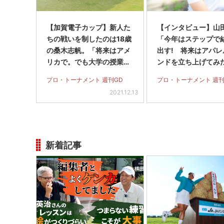
【加賀電子カップ】新人た
【インタビュー】山
ちの戦いを制したのは18歳
「今年はステップで
の桑木志帆。「将来はアメ
出す! 将来はアパレ
リカで。でも大学の授業に
ンドを立ち上げてみ
も出たい」
す」
プロ・トーナメント 週刊GD
プロ・トーナメント 週刊
2021.12.13
新着記事