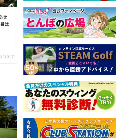
あせ
い目は
021.3.17