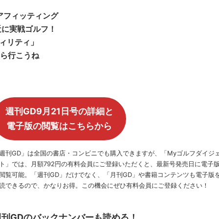
アフィッティング
近に実戦ゴルフ！
ィリティ」
たら行こうね
！
週刊GD9月21日号の詳細と
電子版の閲覧はこちらから
週刊GD」は全国の書店・コンビニでも購入できますが、「Myゴルフダイジ
ト」では、月額792円の有料会員にご登録いただくと、最新号発売日に電子
閲覧可能。「週刊GD」だけでなく、「月刊GD」や書籍コンテンツも電子版
読できるので、かなりお得。この機会にぜひ有料会員にご登録ください！
週刊GDのバックナンバーも読める！