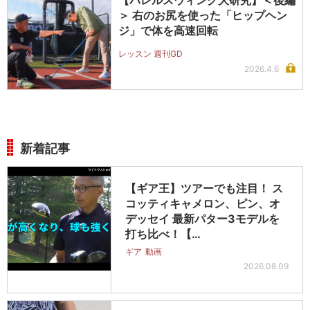
＞ 右のお尻を使った「ヒップヘン
ジ」で体を高速回転
レッスン 週刊GD
2026.4.6
新着記事
【ギア王】ツアーでも注目！ ス
コッティキャメロン、ピン、オ
デッセイ 最新パター3モデルを
打ち比べ！【…
ギア
動画
2026.08.09