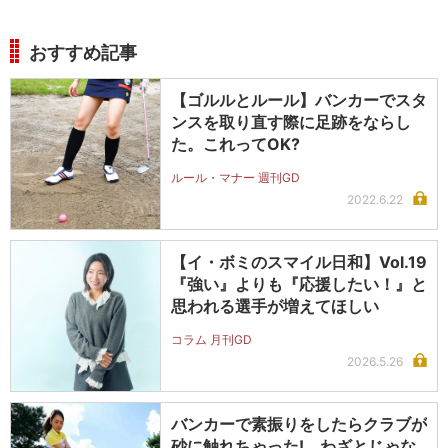
おすすめ記事
【ゴルルとルール】バンカーでスタ
ンスを取り直す際に足跡をならし
た。これってOK?
ルール・マナー 週刊GD
2022.6.22
【イ・ボミのスマイル日和】Vol.19
『強い』よりも『応援したい！』と
思われる選手が増えてほしい
コラム 月刊GD
2026.5.26
バンカーで素振りをしたらクラブが
砂に触れちゃった! わざとじゃな