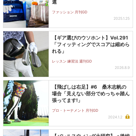
選
ファッション 月刊GD
2025.1.25
【ギア選びのウソホント】Vol.291
「フィッティングでスコアは縮めら
れる」
レッスン 練習法 週刊GD
2026.8.9
【飛ばしは右足】#6 桑木志帆の
場合「見えない部分でめっちゃ踏ん
張ってます!」
プロ・トーナメント 月刊GD
2024.1.2
【バレルスウィング大研究】＜後編