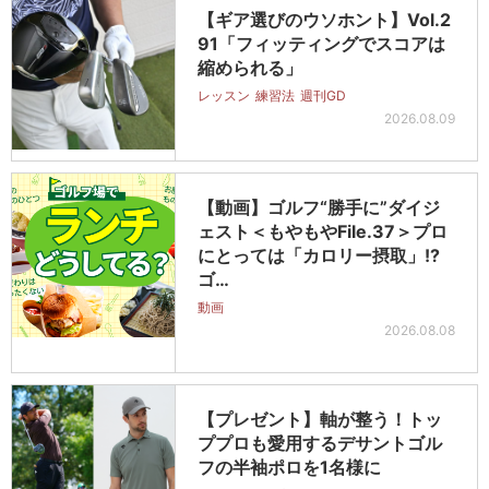
【ギア選びのウソホント】Vol.2
91「フィッティングでスコアは
縮められる」
レッスン
練習法
週刊GD
2026.08.09
【動画】ゴルフ“勝手に”ダイジ
ェスト＜もやもやFile.37＞プロ
にとっては「カロリー摂取」!?
ゴ…
動画
2026.08.08
【プレゼント】軸が整う！トッ
ププロも愛用するデサントゴル
フの半袖ポロを1名様に