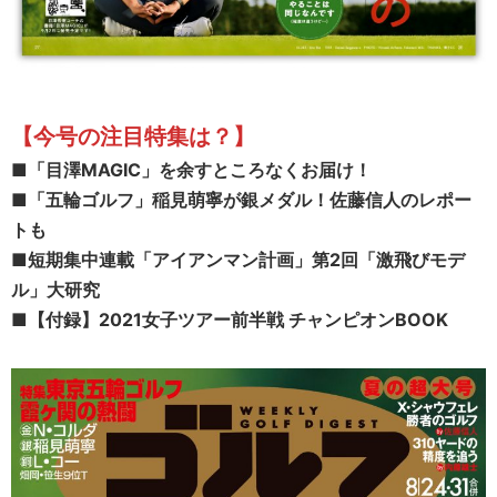
【今号の注目特集は？
】
■「目澤MAGIC」を余すところなくお届け！
■「五輪ゴルフ」稲見萌寧が銀メダル！佐藤信人のレポー
トも
■
短期集中連載「アイアンマン計画」第2回「激飛びモデ
ル」大研究
■【付録】2021女子ツアー前半戦 チャンピオンBOOK