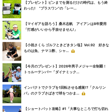
【プレゼント】ピンまでを測るだけの時代は、もう終
わった! “プラスワン”の「レー...
【マイギアを語ろう】桑木志帆 アイアンは8年愛用
「打感がいいから手放せません!」
【小祝さくら ゴルフときどきタン塩】Vol.92 好きな
ものは魚、ナマコ酢、シャ...
【今月のプレゼント】2026年男子メジャー全制覇！
トゥルーテンパー「ダイナミック...
インパクトでクラブを1回転させる感覚!?「クルリン
パ」のクラブさばきで球をつかま...
【ショートパット攻略】#1「大事なところで打ち切れ