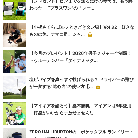
【プレゼント】ピンまでを測るだけの時代は、もう終
わった! “プラスワン”の「レー...
【小祝さくら ゴルフときどきタン塩】Vol.92 好きな
ものは魚、ナマコ酢、シャ...
【今月のプレゼント】2026年男子メジャー全制覇！
トゥルーテンパー「ダイナミック...
塩ビパイプを真っすぐ投げられる？ ドライバーの飛び
が一変する“遠心力”の使い方【...
【マイギアを語ろう】桑木志帆 アイアンは8年愛用
「打感がいいから手放せません!」
ZERO HALLIBURTONの「ポケッタブル ランドリート