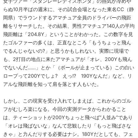
女子ツアー「スタンレーレディスホンダ」の熱気が冷めや
らぬ10月半ばの週末に、その試合会場となった東名CC（静
岡県）でラウンドするアマチュア全員のドライバーの飛距
離をリサーチした。その結果、男性アマチュア140人の平均
飛距離は「204.8Y」ということがわかった。この数字を見
たゴルファーの多くは、正直なところ「もうちょっと飛ん
でるんじゃないの?」と思うかもしれない。実際に現場で
も、2打目の地点に来たアマチュアが「オレ、200Yも飛ん
でないんだ……」とか「（ボールが止まっている）この白い
ロープって200Yでしょ? えっ!? 190Yなんだ」など、リ
アルな飛距離を知って肩を落とす人もいた。
しかし、この現実を受け入れてしまえば、これからのゴル
フがむしろ楽になる。今回の実測データからわかること
は、ティーショットが200Yちょっと飛べば“人並み”であり
「オレは飛ばないな」なんて悲観したり「もっと飛ばさな
きゃ」と力んだりする必要はナシ。180Yだとしても、フェ