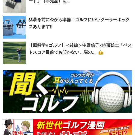
ート」（非売品）を...
猛暑を前に今から準備！ゴルフにいいクーラーボック
スあります!!
【脳科学×ゴルフ】＜後編＞中野信子×内藤雄士「ベス
トスコア目前でも叩かない、脳の...