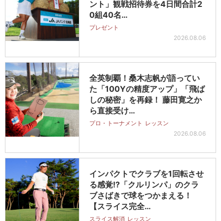
ント」観戦招待券を4日間合計2
0組40名…
プレゼント
2026.08.06
全英制覇！桑木志帆が語ってい
た「100Yの精度アップ」「飛ば
しの秘密」を再録！ 藤田寛之か
ら直接受け…
プロ・トーナメント
レッスン
2026.08.06
インパクトでクラブを1回転させ
る感覚!?「クルリンパ」のクラ
ブさばきで球をつかまえる！
【スライス完全…
スライス解消
レッスン