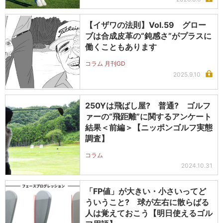
【イザワの法則】Vol.59 グロー
ブは合成皮革の“鈍感さ”がプラスに
働くこともあります
コラム 月刊GD
2025.9.10
250Yは飛ばし屋? 普通? ゴルフ
ァーの“飛距離”に関するアンケート
結果＜前編＞【ニッポンゴルフ実態
調査】
コラム
2024.10.31
「FP値」が大きい・小さいってど
ういうこと? 球が左右に散らばる
人は覚えておこう【明日使えるゴル