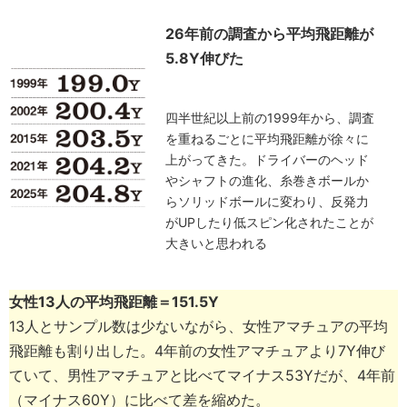
26年前の調査から平均飛距離が
5.8Y伸びた
四半世紀以上前の1999年から、調査
を重ねるごとに平均飛距離が徐々に
上がってきた。ドライバーのヘッド
やシャフトの進化、糸巻きボールか
らソリッドボールに変わり、反発力
がUPしたり低スピン化されたことが
大きいと思われる
女性13人の平均飛距離＝151.5Y
13人とサンプル数は少ないながら、女性アマチュアの平均
飛距離も割り出した。4年前の女性アマチュアより7Y伸び
ていて、男性アマチュアと比べてマイナス53Yだが、4年前
（マイナス60Y）に比べて差を縮めた。