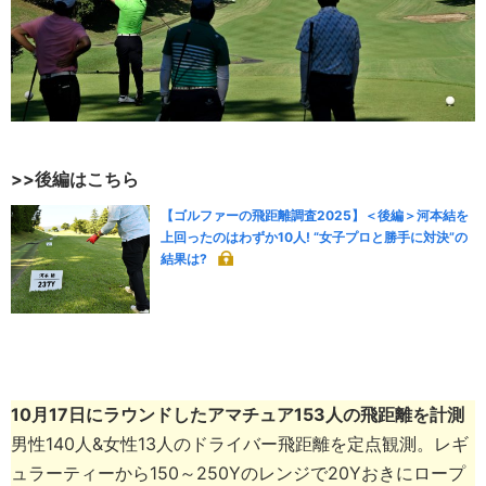
>>後編はこちら
【ゴルファーの飛距離調査2025】＜後編＞河本結を
上回ったのはわずか10人! “女子プロと勝手に対決”の
結果は?
10月17日にラウンドした
アマチュア153人
の飛距離を計測
男性140人&女性13人のドライバー飛距離を定点観測。レギ
ュラーティーから150～250Yのレンジで20Yおきにロープ