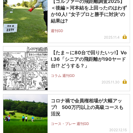
【ゴルファーの飛距離調査2025】
＜後編＞河本結を上回ったのはわず
か10人! “女子プロと勝手に対決”の
結果は?
週刊GD
2025.11.4
【たま～に80台で回りたいッ!】Vo
l.36「シニアの飛距離が190ヤード
台!? どうする？」
コラム 週刊GD
2025.11.30
コロナ禍で会員権相場が大幅アッ
プ! 500万円以上の高級コースも
活況
コース・プレー 週刊GD
2022.12.15