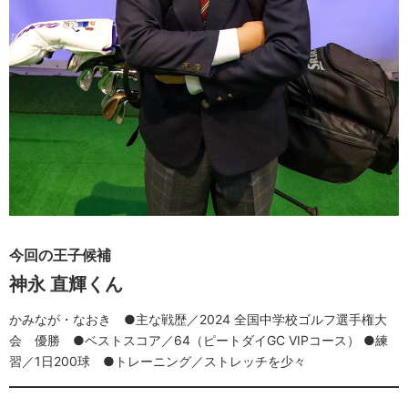
今回の王子候補
神永 直輝くん
かみなが・なおき ●主な戦歴／2024 全国中学校ゴルフ選手権大
会 優勝 ●ベストスコア／64（ピートダイGC VIPコース） ●練
習／1日200球 ●トレーニング／ストレッチを少々