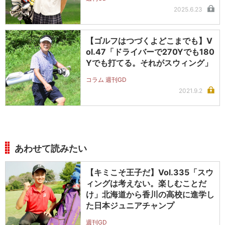
2025.6.23
【ゴルフはつづくよどこまでも】V
ol.47「ドライバーで270Yでも180
Yでも打てる。それがスウィング」
コラム 週刊GD
2021.9.2
あわせて読みたい
【キミこそ王子だ】Vol.335「スウ
ィングは考えない。楽しむことだ
け」北海道から香川の高校に進学し
た日本ジュニアチャンプ
週刊GD