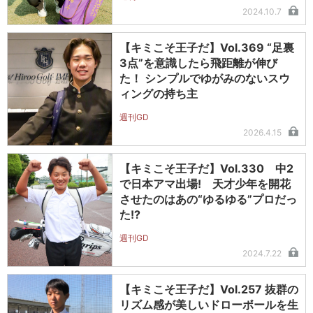
2024.10.7
【キミこそ王子だ】Vol.369 “足裏
3点”を意識したら飛距離が伸び
た！ シンプルでゆがみのないスウ
ィングの持ち主
週刊GD
2026.4.15
【キミこそ王子だ】Vol.330 中2
で日本アマ出場! 天才少年を開花
させたのはあの“ゆるゆる”プロだっ
た!?
週刊GD
2024.7.22
【キミこそ王子だ】Vol.257 抜群の
リズム感が美しいドローボールを生