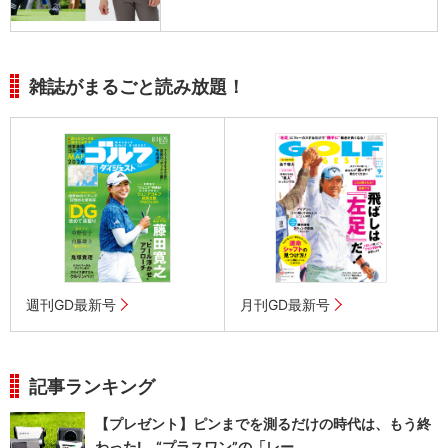
雑誌がまるごと読み放題！
週刊GD最新号
月刊GD最新号
記事ランキング
【プレゼント】ピンまでを測るだけの時代は、もう終
わった! “プラスワン”の「レー...