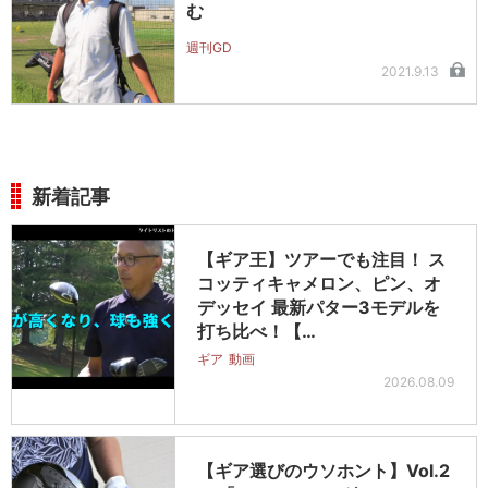
む
週刊GD
2021.9.13
新着記事
【ギア王】ツアーでも注目！ ス
コッティキャメロン、ピン、オ
デッセイ 最新パター3モデルを
打ち比べ！【…
ギア
動画
2026.08.09
【ギア選びのウソホント】Vol.2