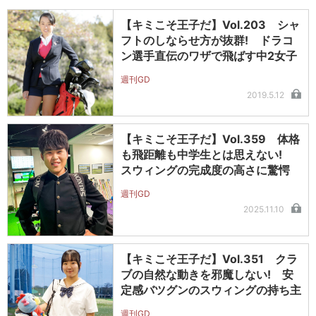
【キミこそ王子だ】Vol.203 シャ
フトのしならせ方が抜群! ドラコ
ン選手直伝のワザで飛ばす中2女子
週刊GD
2019.5.12
【キミこそ王子だ】Vol.359 体格
も飛距離も中学生とは思えない!
スウィングの完成度の高さに驚愕
週刊GD
2025.11.10
【キミこそ王子だ】Vol.351 クラ
ブの自然な動きを邪魔しない! 安
定感バツグンのスウィングの持ち主
週刊GD