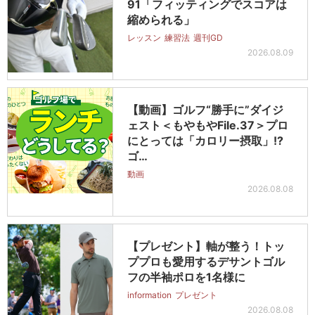
91「フィッティングでスコアは
縮められる」
レッスン
練習法
週刊GD
2026.08.09
【動画】ゴルフ“勝手に”ダイジ
ェスト＜もやもやFile.37＞プロ
にとっては「カロリー摂取」!?
ゴ…
動画
2026.08.08
【プレゼント】軸が整う！トッ
ププロも愛用するデサントゴル
フの半袖ポロを1名様に
information
プレゼント
2026.08.08