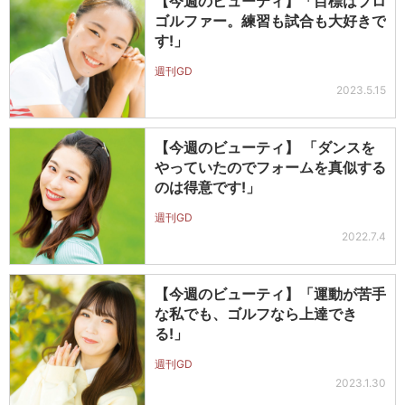
【今週のビューティ】「目標はプロ
ゴルファー。練習も試合も大好きで
す!」
週刊GD
2023.5.15
【今週のビューティ】 「ダンスを
やっていたのでフォームを真似する
のは得意です!」
週刊GD
2022.7.4
【今週のビューティ】「運動が苦手
な私でも、ゴルフなら上達でき
る!」
週刊GD
2023.1.30