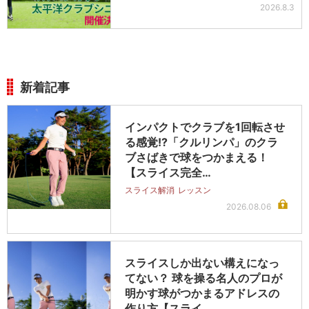
2026.8.3
新着記事
インパクトでクラブを1回転させ
る感覚!?「クルリンパ」のクラ
ブさばきで球をつかまえる！
【スライス完全…
スライス解消
レッスン
2026.08.06
スライスしか出ない構えになっ
てない？ 球を操る名人のプロが
明かす球がつかまるアドレスの
作り方【スライ…