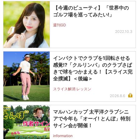
【今週のビューティ】 「世界中の
ゴルフ場を巡ってみたい!」
週刊GD
2022.10.3
インパクトでクラブを1回転させる
感覚!?「クルリンパ」のクラブさば
きで球をつかまえる！【スライス完
全撲滅】＜後編＞
スライス解消 レッスン
2026.8.6
マルハンカップ 太平洋クラブシニ
アで今年も「オーイ! とんぼ」特別
サイン会が開催！
information