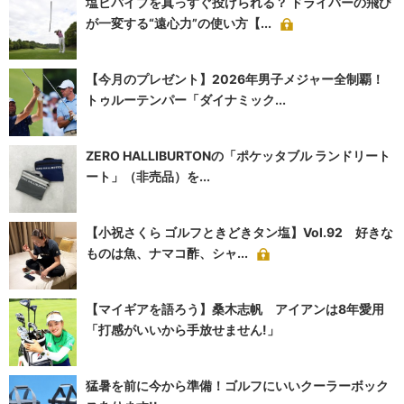
塩ビパイプを真っすぐ投げられる？ ドライバーの飛び
が一変する“遠心力”の使い方【...
【今月のプレゼント】2026年男子メジャー全制覇！
トゥルーテンパー「ダイナミック...
ZERO HALLIBURTONの「ポケッタブル ランドリート
ート」（非売品）を...
【小祝さくら ゴルフときどきタン塩】Vol.92 好きな
ものは魚、ナマコ酢、シャ...
【マイギアを語ろう】桑木志帆 アイアンは8年愛用
「打感がいいから手放せません!」
猛暑を前に今から準備！ゴルフにいいクーラーボック