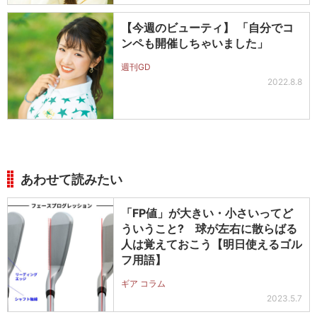
【今週のビューティ】 「自分でコ
ンペも開催しちゃいました」
週刊GD
2022.8.8
あわせて読みたい
「FP値」が大きい・小さいってど
ういうこと? 球が左右に散らばる
人は覚えておこう【明日使えるゴル
フ用語】
ギア コラム
2023.5.7