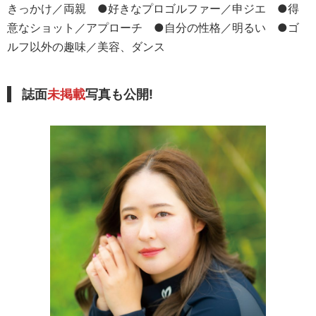
きっかけ／両親 ●好きなプロゴルファー／申ジエ ●得
意なショット／アプローチ ●自分の性格／明るい ●ゴ
ルフ以外の趣味／美容、ダンス
誌面
未掲載
写真も公開!