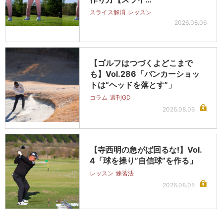
スライス解消
レッスン
2026.08.06
【ゴルフはつづくよどこまで
も】Vol.286「バンカーショッ
トは“ヘッドを落とす”」
コラム
週刊GD
2026.08.06
【寺西明の急がば回るな!】Vol.
4「球を操り”自信球”を作る」
レッスン
練習法
2026.08.05